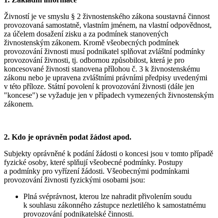
Živností je ve smyslu § 2 živnostenského zákona soustavná činnost
provozovaná samostatně, vlastním jménem, na vlastní odpovědnost,
za účelem dosažení zisku a za podmínek stanovených
živnostenským zákonem. Kromě všeobecných podmínek
provozování živnosti musí podnikatel splňovat zvláštní podmínky
provozování živnosti, tj. odbornou způsobilost, která je pro
koncesované živnosti stanovena přílohou č. 3 k živnostenskému
zákonu nebo je upravena zvláštními právními předpisy uvedenými
v této příloze. Státní povolení k provozování živnosti (dále jen
"koncese") se vyžaduje jen v případech vymezených živnostenským
zákonem.
2. Kdo je oprávněn podat žádost apod.
Subjekty oprávněné k podání žádosti o koncesi jsou v tomto případě
fyzické osoby, které splňují všeobecné podmínky. Postupy
a podmínky pro vyřízení žádosti. Všeobecnými podmínkami
provozování živnosti fyzickými osobami jsou:
Plná svéprávnost, kterou lze nahradit přivolením soudu
k souhlasu zákonného zástupce nezletilého k samostatnému
provozování podnikatelské činnosti.