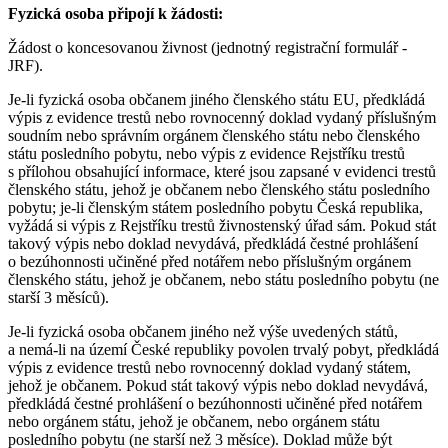
Fyzická osoba připojí k žádosti:
Žádost o koncesovanou živnost (jednotný registrační formulář -
JRF).
Je-li fyzická osoba občanem jiného členského státu EU, předkládá
výpis z evidence trestů nebo rovnocenný doklad vydaný příslušným
soudním nebo správním orgánem členského státu nebo členského
státu posledního pobytu, nebo výpis z evidence Rejstříku trestů
s přílohou obsahující informace, které jsou zapsané v evidenci trestů
členského státu, jehož je občanem nebo členského státu posledního
pobytu; je-li členským státem posledního pobytu Česká republika,
vyžádá si výpis z Rejstříku trestů živnostenský úřad sám. Pokud stát
takový výpis nebo doklad nevydává, předkládá čestné prohlášení
o bezúhonnosti učiněné před notářem nebo příslušným orgánem
členského státu, jehož je občanem, nebo státu posledního pobytu (ne
starší 3 měsíců).
Je-li fyzická osoba občanem jiného než výše uvedených států,
a nemá-li na území České republiky povolen trvalý pobyt, předkládá
výpis z evidence trestů nebo rovnocenný doklad vydaný státem,
jehož je občanem. Pokud stát takový výpis nebo doklad nevydává,
předkládá čestné prohlášení o bezúhonnosti učiněné před notářem
nebo orgánem státu, jehož je občanem, nebo orgánem státu
posledního pobytu (ne starší než 3 měsíce). Doklad může být