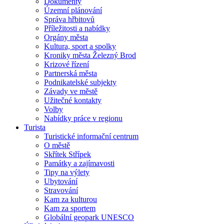
Dokumenty
Územní plánování
Správa hřbitovů
Příležitosti a nabídky
Orgány města
Kultura, sport a spolky
Kroniky města Železný Brod
Krizové řízení
Partnerská města
Podnikatelské subjekty
Závady ve městě
Užitečné kontakty
Volby
Nabídky práce v regionu
Turista
Turistické informační centrum
O městě
Skřítek Střípek
Památky a zajímavosti
Tipy na výlety
Ubytování
Stravování
Kam za kulturou
Kam za sportem
Globální geopark UNESCO