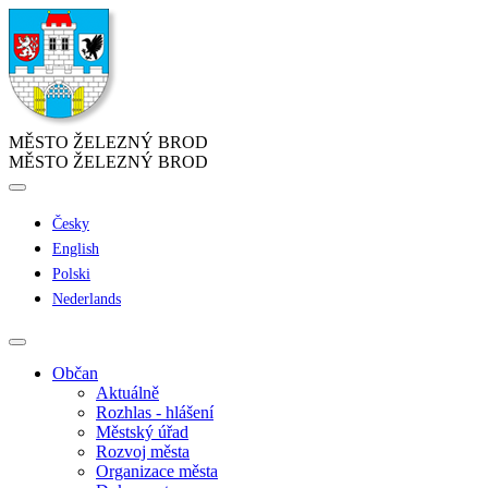
MĚSTO ŽELEZNÝ BROD
MĚSTO ŽELEZNÝ BROD
Česky
English
Polski
Nederlands
Občan
Aktuálně
Rozhlas - hlášení
Městský úřad
Rozvoj města
Organizace města