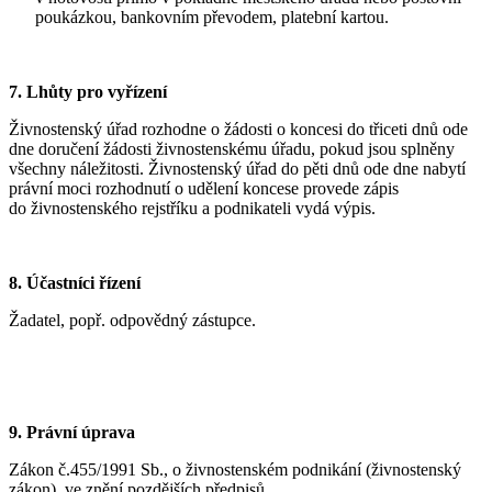
poukázkou, bankovním převodem, platební kartou.
7. Lhůty pro vyřízení
Živnostenský úřad rozhodne o žádosti o koncesi do třiceti dnů ode
dne doručení žádosti živnostenskému úřadu, pokud jsou splněny
všechny náležitosti. Živnostenský úřad do pěti dnů ode dne nabytí
právní moci rozhodnutí o udělení koncese provede zápis
do živnostenského rejstříku a podnikateli vydá výpis.
8. Účastníci řízení
Žadatel, popř. odpovědný zástupce.
9. Právní úprava
Zákon č.455/1991 Sb., o živnostenském podnikání (živnostenský
zákon), ve znění pozdějších předpisů,