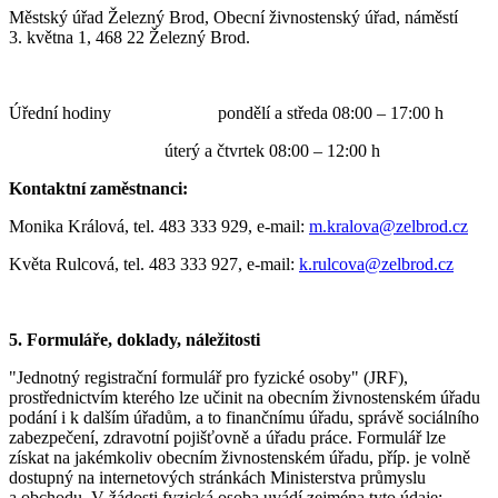
Městský úřad Železný Brod, Obecní živnostenský úřad, náměstí
3. května 1, 468 22 Železný Brod.
Úřední hodiny pondělí a středa 08:00 – 17:00 h
úterý a čtvrtek 08:00 – 12:00 h
Kontaktní zaměstnanci:
Monika Králová, tel. 483 333 929, e-mail:
m.kralova@zelbrod.cz
Květa Rulcová, tel. 483 333 927, e-mail:
k.rulcova@zelbrod.cz
5. Formuláře, doklady, náležitosti
"Jednotný registrační formulář pro fyzické osoby" (JRF),
prostřednictvím kterého lze učinit na obecním živnostenském úřadu
podání i k dalším úřadům, a to finančnímu úřadu, správě sociálního
zabezpečení, zdravotní pojišťovně a úřadu práce. Formulář lze
získat na jakémkoliv obecním živnostenském úřadu, příp. je volně
dostupný na internetových stránkách Ministerstva průmyslu
a obchodu. V žádosti fyzická osoba uvádí zejména tyto údaje: