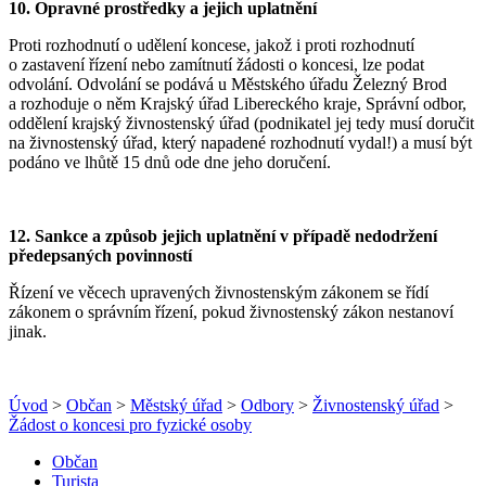
10. Opravné prostředky a jejich uplatnění
Proti rozhodnutí o udělení koncese, jakož i proti rozhodnutí
o zastavení řízení nebo zamítnutí žádosti o koncesi, lze podat
odvolání. Odvolání se podává u Městského úřadu Železný Brod
a rozhoduje o něm Krajský úřad Libereckého kraje, Správní odbor,
oddělení krajský živnostenský úřad (podnikatel jej tedy musí doručit
na živnostenský úřad, který napadené rozhodnutí vydal!) a musí být
podáno ve lhůtě 15 dnů ode dne jeho doručení.
12. Sankce a způsob jejich uplatnění v případě nedodržení
předepsaných povinností
Řízení ve věcech upravených živnostenským zákonem se řídí
zákonem o správním řízení, pokud živnostenský zákon nestanoví
jinak.
Úvod
>
Občan
>
Městský úřad
>
Odbory
>
Živnostenský úřad
>
Žádost o koncesi pro fyzické osoby
Občan
Turista