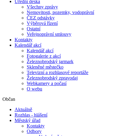
Úřední deska
Všechny zprávy
Nemovitosti, pozemky, vodoprávní
ČEZ odstávky
Výběrová řízení
Ostatní
Veřejnoprávní smlouvy
Kontakty
Kalendář akcí
Kalendář akcí
Fotogalerie z akcí
Železnobrodský jarmark
Skleněné městečko
Televizní a rozhlasové reportáže
Železnobrodský zpravodaj
Webkamery a počasí
O webu
Občan
Aktuálně
Rozhlas - hlášení
Městský úřad
Kontakty
Odbory