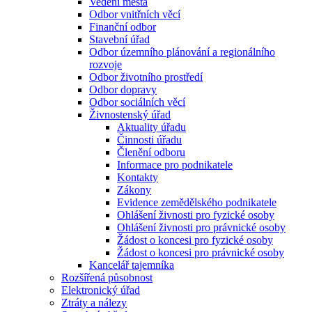
Vedení města
Odbor vnitřních věcí
Finanční odbor
Stavební úřad
Odbor územního plánování a regionálního
rozvoje
Odbor životního prostředí
Odbor dopravy
Odbor sociálních věcí
Živnostenský úřad
Aktuality úřadu
Činnosti úřadu
Členění odboru
Informace pro podnikatele
Kontakty
Zákony
Evidence zemědělského podnikatele
Ohlášení živnosti pro fyzické osoby
Ohlášení živnosti pro právnické osoby
Žádost o koncesi pro fyzické osoby
Žádost o koncesi pro právnické osoby
Kancelář tajemníka
Rozšířená působnost
Elektronický úřad
Ztráty a nálezy