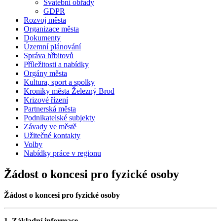
Svatební obřady
GDPR
Rozvoj města
Organizace města
Dokumenty
Územní plánování
Správa hřbitovů
Příležitosti a nabídky
Orgány města
Kultura, sport a spolky
Kroniky města Železný Brod
Krizové řízení
Partnerská města
Podnikatelské subjekty
Závady ve městě
Užitečné kontakty
Volby
Nabídky práce v regionu
Žádost o koncesi pro fyzické osoby
Žádost o koncesi pro fyzické osoby
1. Základní informace