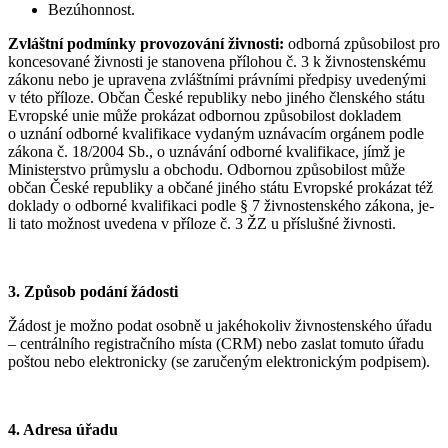
Bezúhonnost.
Zvláštní podmínky provozování živnosti:
odborná způsobilost pro
koncesované živnosti je stanovena přílohou č. 3 k živnostenskému
zákonu nebo je upravena zvláštními právními předpisy uvedenými
v této příloze. Občan České republiky nebo jiného členského státu
Evropské unie může prokázat odbornou způsobilost dokladem
o uznání odborné kvalifikace vydaným uznávacím orgánem podle
zákona č. 18/2004 Sb., o uznávání odborné kvalifikace, jímž je
Ministerstvo průmyslu a obchodu. Odbornou způsobilost může
občan České republiky a občané jiného státu Evropské prokázat též
doklady o odborné kvalifikaci podle § 7 živnostenského zákona, je-
li tato možnost uvedena v příloze č. 3 ŽZ u příslušné živnosti.
3. Způsob podání žádosti
Žádost je možno podat osobně u jakéhokoliv živnostenského úřadu
– centrálního registračního místa (CRM) nebo zaslat tomuto úřadu
poštou nebo elektronicky (se zaručeným elektronickým podpisem).
4. Adresa úřadu