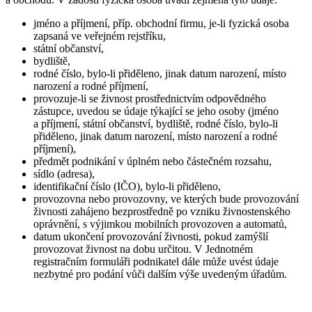
jméno a příjmení, příp. obchodní firmu, je-li fyzická osoba
zapsaná ve veřejném rejstříku,
státní občanství,
bydliště,
rodné číslo, bylo-li přiděleno, jinak datum narození, místo
narození a rodné příjmení,
provozuje-li se živnost prostřednictvím odpovědného
zástupce, uvedou se údaje týkající se jeho osoby (jméno
a příjmení, státní občanství, bydliště, rodné číslo, bylo-li
přiděleno, jinak datum narození, místo narození a rodné
příjmení),
předmět podnikání v úplném nebo částečném rozsahu,
sídlo (adresa),
identifikační číslo (IČO), bylo-li přiděleno,
provozovna nebo provozovny, ve kterých bude provozování
živnosti zahájeno bezprostředně po vzniku živnostenského
oprávnění, s výjimkou mobilních provozoven a automatů,
datum ukončení provozování živnosti, pokud zamýšlí
provozovat živnost na dobu určitou. V Jednotném
registračním formuláři podnikatel dále může uvést údaje
nezbytné pro podání vůči dalším výše uvedeným úřadům.