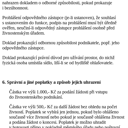
nahrazen dokladem o odborné způsobilosti, pokud prokazuje
i bezúhonnost.
Prohlášení odpovědného zástupce (je-li ustanoven), že souhlasí
s ustanovením do funkce, podpis na prohlášení musí být úředně
ověřen, neučiní-li odpovědný zástupce prohlášení osobně před
živnostenským úřadem.
Doklad prokazující odbornou způsobilost podnikatele, popř. jeho
odpovědného zástupce.
Doklad prokazující právní důvod pro užívání prostor, do nichž
fyzická osoba umístila sídlo, liší-li se od bydliště ohlašovatele.
6. Správní a jiné poplatky a způsob jejich uhrazení
Částka ve výši 1.000,- Kč za podání žádosti při vstupu
do živnostenského podnikání.
Částka ve výši 500,- Kč za další žádost bez ohledu na počet
živností. Poplatek se vybírá jen jednou, pokud bylo ohlášeno
současně více živností nebo pokud je současně ohlášena živnost
a podána žádost o koncesi. Poplatek je možno uhradit
v hotovosti přímo v pokladně městského úřadu nebo poštovní