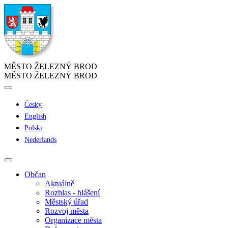
MĚSTO ŽELEZNÝ BROD
MĚSTO ŽELEZNÝ BROD
Česky
English
Polski
Nederlands
Občan
Aktuálně
Rozhlas - hlášení
Městský úřad
Rozvoj města
Organizace města