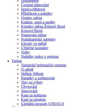
Dokumenty
Územní plánování
Správa hřbitovů
Příležitosti a nabídky
Orgány města
Kultura, sport a spolky
Kroniky města Železný Brod
Krizové řízení
Partnerská města
Podnikatelské subjekty
Závady ve městě
Užitečné kontakty
Volby
Nabídky práce v regionu
Turista
Turistické informační centrum
O městě
Skřítek Střípek
Památky a zajímavosti
Tipy na výlety
Ubytování
Stravování
Kam za kulturou
Kam za sportem
Globální geopark UNESCO