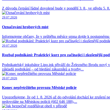
Z důvodu čerpání řádné dovolené bude v pondělí 3. 8., ve středu 5.
29.07.2026
Označování hrobových míst
Informujeme občany, že v průběhu měsíce srpna dojde k postupnému 
20.07.2026
Rozbal podnikání: Praktický kurz pro začínající i zkušenější pod
Podnikatelský inkubátor Lipo.ink přiváží do Železného Brodu nový 
základů podnikání – od hledání zákazníků a tvorby...
20.07.2026
Konec nepřetržitého provozu Městské policie
Upozorňujeme, že od 1. 8. 2026 až do odvolání dochází ke zrušení n
nedovoláte na Městskou policii (602 646 188),...