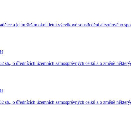
dčice a jejím širším okolí letní výcvikové soustředění airsoftového 
dí
 sb., o úřednících územních samosprávných celků a o změně některých
dí
 sb., o úřednících územních samosprávných celků a o změně některých