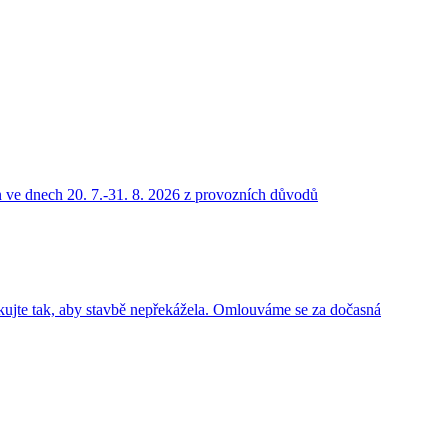
ve dnech 20. 7.-31. 8. 2026 z provozních důvodů
rkujte tak, aby stavbě nepřekážela. Omlouváme se za dočasná