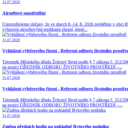
31.07.2026
Airsoftové soustředění
Upozorňujeme občany, že ve dnech 8.-14. 8. 2026 proběhne v obci Ra
vybaveni airsoftovými replikami zbraní, které...
31.07.2026
Vyhlášení výběrového řízení - Referent odboru životního prostře
Tajemník Městského úřadu Železný Brod podle § 7 zákona č. 312/2002
na pozici ÚŘEDNÍK ODBORU ŽIVOTNÍHO PROSTŘEDÍ –...
31.07.2026
Vyhlášení výběrového řízení - Referent odboru životního prostře
Tajemník Městského úřadu Železný Brod podle § 7 zákona č. 312/2002
na pozici ÚŘEDNÍK ODBORU ŽIVOTNÍHO PROSTŘEDÍ –...
31.07.2026
Změna úředních hodin na pokladně Bytového podniku