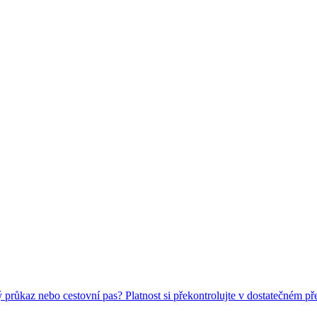
ý průkaz nebo cestovní pas? Platnost si překontrolujte v dostatečném př