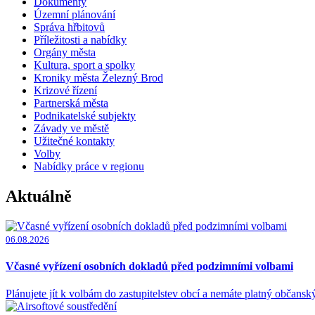
Dokumenty
Územní plánování
Správa hřbitovů
Příležitosti a nabídky
Orgány města
Kultura, sport a spolky
Kroniky města Železný Brod
Krizové řízení
Partnerská města
Podnikatelské subjekty
Závady ve městě
Užitečné kontakty
Volby
Nabídky práce v regionu
Aktuálně
06.08.2026
Včasné vyřízení osobních dokladů před podzimními volbami
Plánujete jít k volbám do zastupitelstev obcí a nemáte platný občansk