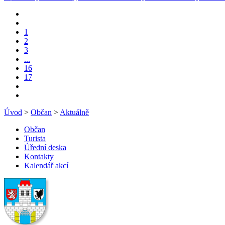
1
2
3
...
16
17
Úvod
>
Občan
>
Aktuálně
Občan
Turista
Úřední deska
Kontakty
Kalendář akcí