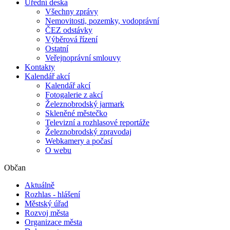
Úřední deska
Všechny zprávy
Nemovitosti, pozemky, vodoprávní
ČEZ odstávky
Výběrová řízení
Ostatní
Veřejnoprávní smlouvy
Kontakty
Kalendář akcí
Kalendář akcí
Fotogalerie z akcí
Železnobrodský jarmark
Skleněné městečko
Televizní a rozhlasové reportáže
Železnobrodský zpravodaj
Webkamery a počasí
O webu
Občan
Aktuálně
Rozhlas - hlášení
Městský úřad
Rozvoj města
Organizace města