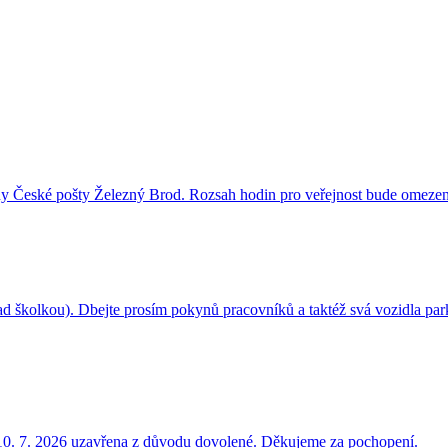
y České pošty Železný Brod. Rozsah hodin pro veřejnost bude omezen 
nad školkou). Dbejte prosím pokynů pracovníků a taktéž svá vozidla pa
10. 7. 2026 uzavřena z důvodu dovolené. Děkujeme za pochopení.