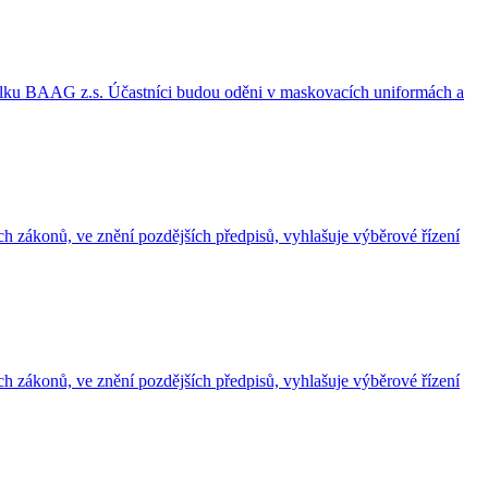
spolku BAAG z.s. Účastníci budou oděni v maskovacích uniformách a
 zákonů, ve znění pozdějších předpisů, vyhlašuje výběrové řízení
 zákonů, ve znění pozdějších předpisů, vyhlašuje výběrové řízení