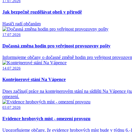
17.07.2026
Jak bezpečně rozdělávat oheň v přírodě
Hasiči radí občanům
17.07.2026
Dočasná změna hodin pro veřejnost provozovny pošty
Informujeme občany o dočasné změně hodin pro veřejnost provozovn
14.07.2026
Kontejnerové stání Na Vápence
Dnes začínají práce na kontejnerovém stání na sídlišti Na Vápence (
omezení.
03.07.2026
Evidence hrobových míst - omezení provozu
Upozorňujeme občany, že evidence hrobových míst bude v týdnu 6.-