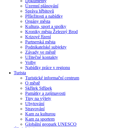
Dokumenty
Územní plánování
Správa hřbitovů
Příležitosti a nabídky
Orgány města
Kultura, sport a spolky
Kroniky města Železný Brod
Krizové řízení
Partnerská města
Podnikatelské subjekty
Závady ve městě
Užitečné kontakty
Volby
Nabídky práce v regionu
Turista
Turistické informační centrum
O městě
Skřítek Střípek
Památky a zajímavosti
Tipy na výlety
Ubytování
Stravování
Kam za kulturou
Kam za sportem
Globální geopark UNESCO