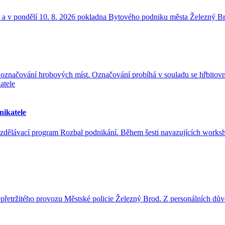
 8. a v pondělí 10. 8. 2026 pokladna Bytového podniku města Železný 
označování hrobových míst. Označování probíhá v souladu se hřbitov
nikatele
vzdělávací program Rozbal podnikání. Během šesti navazujících works
epřetržitého provozu Městské policie Železný Brod. Z personálních dů