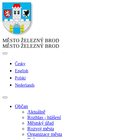
MĚSTO ŽELEZNÝ BROD
MĚSTO ŽELEZNÝ BROD
Česky
English
Polski
Nederlands
Občan
Aktuálně
Rozhlas - hlášení
Městský úřad
Rozvoj města
Organizace města