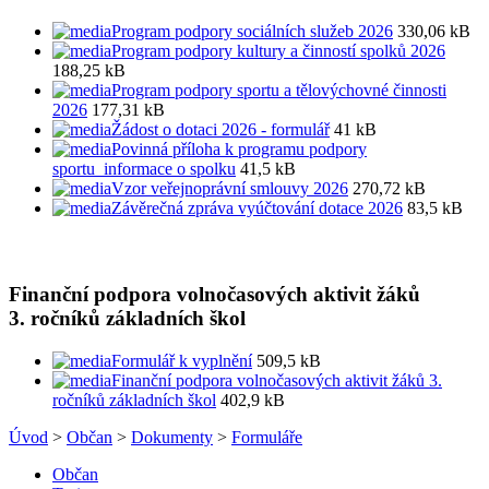
Program podpory sociálních služeb 2026
330,06 kB
Program podpory kultury a činností spolků 2026
188,25 kB
Program podpory sportu a tělovýchovné činnosti
2026
177,31 kB
Žádost o dotaci 2026 - formulář
41 kB
Povinná příloha k programu podpory
sportu_informace o spolku
41,5 kB
Vzor veřejnoprávní smlouvy 2026
270,72 kB
Závěrečná zpráva vyúčtování dotace 2026
83,5 kB
Finanční podpora volnočasových aktivit žáků
3. ročníků základních škol
Formulář k vyplnění
509,5 kB
Finanční podpora volnočasových aktivit žáků 3.
ročníků základních škol
402,9 kB
Úvod
>
Občan
>
Dokumenty
>
Formuláře
Občan