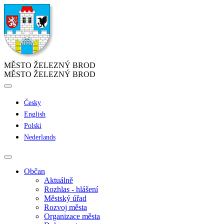
MĚSTO ŽELEZNÝ BROD
MĚSTO ŽELEZNÝ BROD
Česky
English
Polski
Nederlands
Občan
Aktuálně
Rozhlas - hlášení
Městský úřad
Rozvoj města
Organizace města