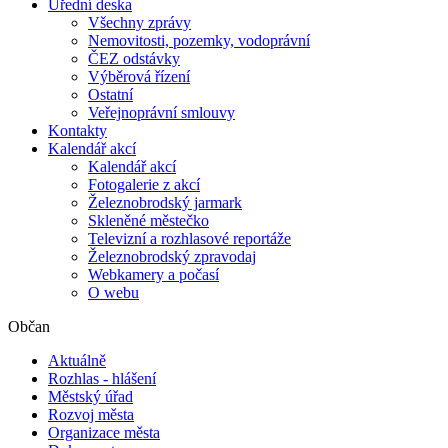
Úřední deska
Všechny zprávy
Nemovitosti, pozemky, vodoprávní
ČEZ odstávky
Výběrová řízení
Ostatní
Veřejnoprávní smlouvy
Kontakty
Kalendář akcí
Kalendář akcí
Fotogalerie z akcí
Železnobrodský jarmark
Skleněné městečko
Televizní a rozhlasové reportáže
Železnobrodský zpravodaj
Webkamery a počasí
O webu
Občan
Aktuálně
Rozhlas - hlášení
Městský úřad
Rozvoj města
Organizace města