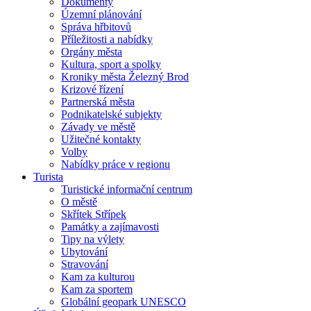
Dokumenty
Územní plánování
Správa hřbitovů
Příležitosti a nabídky
Orgány města
Kultura, sport a spolky
Kroniky města Železný Brod
Krizové řízení
Partnerská města
Podnikatelské subjekty
Závady ve městě
Užitečné kontakty
Volby
Nabídky práce v regionu
Turista
Turistické informační centrum
O městě
Skřítek Střípek
Památky a zajímavosti
Tipy na výlety
Ubytování
Stravování
Kam za kulturou
Kam za sportem
Globální geopark UNESCO