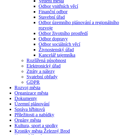
Vedení města
Odbor vnitřních věcí
Finanční odbor
Stavební úřad
Odbor územního plánování a regionálního
rozvoje
Odbor životního prostředí
Odbor dopravy
Odbor sociálních věcí
Živnostenský úřad
Kancelář tajemníka
Rozšířená působnost
Elektronický úřad
Ztráty a nálezy
Svatební obřady
GDPR
Rozvoj města
Organizace města
Dokumenty
Územní plánování
Správa hřbitovů
Příležitosti a nabídky
Orgány města
Kultura, sport a spolky
Kroniky města Železný Brod