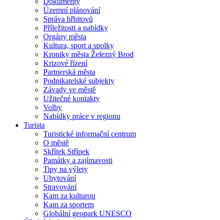
Dokumenty
Územní plánování
Správa hřbitovů
Příležitosti a nabídky
Orgány města
Kultura, sport a spolky
Kroniky města Železný Brod
Krizové řízení
Partnerská města
Podnikatelské subjekty
Závady ve městě
Užitečné kontakty
Volby
Nabídky práce v regionu
Turista
Turistické informační centrum
O městě
Skřítek Střípek
Památky a zajímavosti
Tipy na výlety
Ubytování
Stravování
Kam za kulturou
Kam za sportem
Globální geopark UNESCO