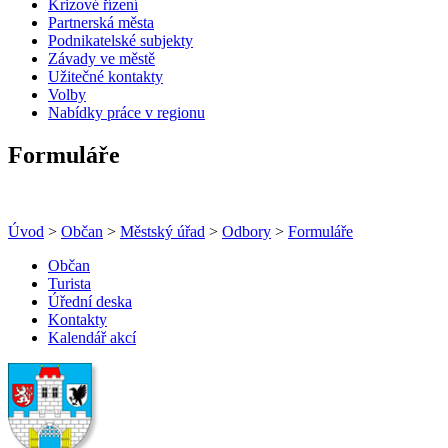
Krizové řízení
Partnerská města
Podnikatelské subjekty
Závady ve městě
Užitečné kontakty
Volby
Nabídky práce v regionu
Formuláře
Úvod
>
Občan
>
Městský úřad
>
Odbory
>
Formuláře
Občan
Turista
Úřední deska
Kontakty
Kalendář akcí