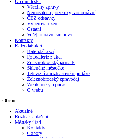
Úřední deska
Všechny zprávy
Nemovitosti, pozemky, vodoprávní
ČEZ odstávky
Výběrová řízení
Ostatní
Veřejnoprávní smlouvy
Kontakty
Kalendář akcí
Kalendář akcí
Fotogalerie z akcí
Železnobrodský jarmark
Skleněné městečko
Televizní a rozhlasové reportáže
Železnobrodský zpravodaj
Webkamery a počasí
O webu
Občan
Aktuálně
Rozhlas - hlášení
Městský úřad
Kontakty
Odbory