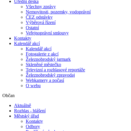
Úřední deska
Všechny zprávy
Nemovitosti, pozemky, vodoprávní
ČEZ odstávky
Výběrová řízení
Ostatní
Veřejnoprávní smlouvy
Kontakty
Kalendář akcí
Kalendář akcí
Fotogalerie z akcí
Železnobrodský jarmark
Skleněné městečko
Televizní a rozhlasové reportáže
Železnobrodský zpravodaj
Webkamery a počasí
O webu
Občan
Aktuálně
Rozhlas - hlášení
Městský úřad
Kontakty
Odbory