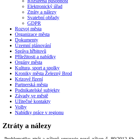
Rozšířená působnost
Elektronický úřad
Ztráty a nálezy
Svatební obřady
GDPR
Rozvoj města
Organizace města
Dokumenty
Územní plánování
Správa hřbitovů
Příležitosti a nabídky
Orgány města
Kultura, sport a spolky
Kroniky města Železný Brod
Krizové řízení
Partnerská města
Podnikatelské subjekty
Závady ve městě
Užitečné kontakty
Volby
Nabídky práce v regionu
Ztráty a nálezy
Problematiku ztrát a nálezů upravuje nový zákon č. 89/2012 Sb.,