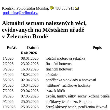
Kontakt: Poloprutská Monika,
483 333 911
podatelna@zelbrod.cz
Aktuální seznam nalezených věcí,
evidovaných na Městském úřadě
v Železném Brodě
Poř.č.
Datum
Popis
Rok 2026
1/2026
08.01.2026
rotační motorová sekačka
2/2026
23.02.2026
finanční hotovost
3/2026
16.03.2026
finanční hotovost
4/2026
18.03.2026
náušnice
5/2026
02.04.2026
peněženka s doklady a hotovostí
6/2026
10.04.2026
"stříbrné" ručičkové hodinky
7/2026
29.04.2026
svazek klíčů
8/2026
07.05.2026
džbán, hrnky, šálky, sochy, kožená peně
9/2026
25.05.2026
tlačítkový telefon zn. Emporia
10/2026
25.05.2026
černý látkový batoh, peněženka látková