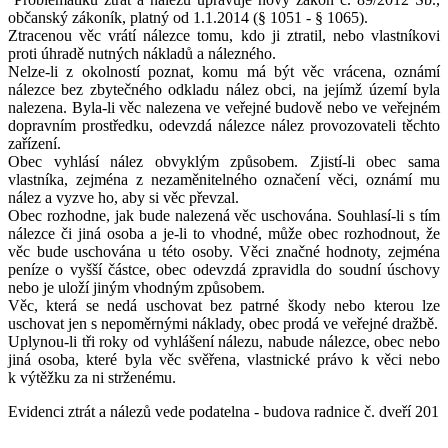
občanský zákoník, platný od 1.1.2014 (§ 1051 - § 1065).
Ztracenou věc vrátí nálezce tomu, kdo ji ztratil, nebo vlastníkovi
proti úhradě nutných nákladů a nálezného.
Nelze-li z okolností poznat, komu má být věc vrácena, oznámí
nálezce bez zbytečného odkladu nález obci, na jejímž území byla
nalezena. Byla-li věc nalezena ve veřejné budově nebo ve veřejném
dopravním prostředku, odevzdá nálezce nález provozovateli těchto
zařízení.
Obec vyhlásí nález obvyklým způsobem. Zjistí-li obec sama
vlastníka, zejména z nezaměnitelného označení věci, oznámí mu
nález a vyzve ho, aby si věc převzal.
Obec rozhodne, jak bude nalezená věc uschována. Souhlasí-li s tím
nálezce či jiná osoba a je-li to vhodné, může obec rozhodnout, že
věc bude uschována u této osoby. Věci značné hodnoty, zejména
peníze o vyšší částce, obec odevzdá zpravidla do soudní úschovy
nebo je uloží jiným vhodným způsobem.
Věc, která se nedá uschovat bez patrné škody nebo kterou lze
uschovat jen s nepoměrnými náklady, obec prodá ve veřejné dražbě.
Uplynou-li tři roky od vyhlášení nálezu, nabude nálezce, obec nebo
jiná osoba, které byla věc svěřena, vlastnické právo k věci nebo
k výtěžku za ni strženému.
Evidenci ztrát a nálezů vede podatelna - budova radnice č. dveří 201