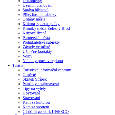
Dokumenty
Územní plánování
Správa hřbitovů
Příležitosti a nabídky
Orgány města
Kultura, sport a spolky
Kroniky města Železný Brod
Krizové řízení
Partnerská města
Podnikatelské subjekty
Závady ve městě
Užitečné kontakty
Volby
Nabídky práce v regionu
Turista
Turistické informační centrum
O městě
Skřítek Střípek
Památky a zajímavosti
Tipy na výlety
Ubytování
Stravování
Kam za kulturou
Kam za sportem
Globální geopark UNESCO