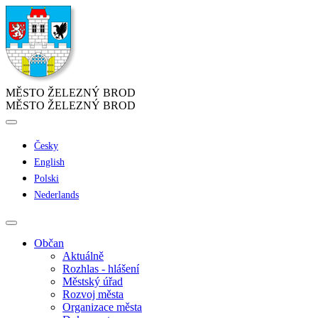
MĚSTO ŽELEZNÝ BROD
MĚSTO ŽELEZNÝ BROD
Česky
English
Polski
Nederlands
Občan
Aktuálně
Rozhlas - hlášení
Městský úřad
Rozvoj města
Organizace města