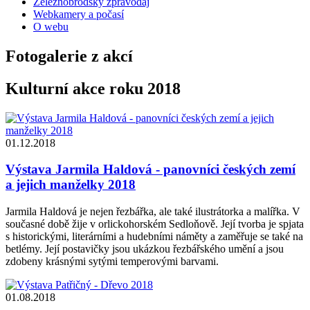
Železnobrodský zpravodaj
Webkamery a počasí
O webu
Fotogalerie z akcí
Kulturní akce roku 2018
01.12.2018
Výstava Jarmila Haldová - panovníci českých zemí
a jejich manželky 2018
Jarmila Haldová je nejen řezbářka, ale také ilustrátorka a malířka. V
současné době žije v orlickohorském Sedloňově. Její tvorba je spjata
s historickými, literárními a hudebními náměty a zaměřuje se také na
betlémy. Její postavičky jsou ukázkou řezbářského umění a jsou
zdobeny krásnými sytými temperovými barvami.
01.08.2018