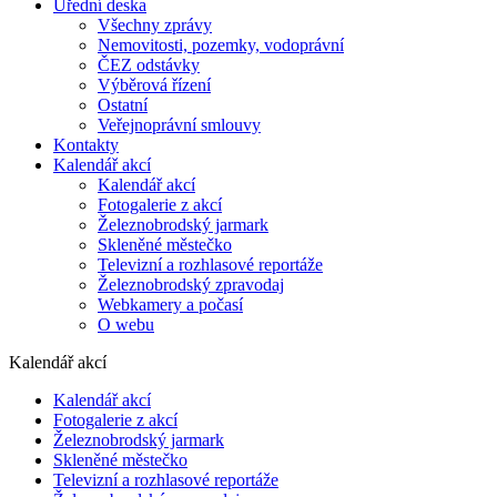
Úřední deska
Všechny zprávy
Nemovitosti, pozemky, vodoprávní
ČEZ odstávky
Výběrová řízení
Ostatní
Veřejnoprávní smlouvy
Kontakty
Kalendář akcí
Kalendář akcí
Fotogalerie z akcí
Železnobrodský jarmark
Skleněné městečko
Televizní a rozhlasové reportáže
Železnobrodský zpravodaj
Webkamery a počasí
O webu
Kalendář akcí
Kalendář akcí
Fotogalerie z akcí
Železnobrodský jarmark
Skleněné městečko
Televizní a rozhlasové reportáže