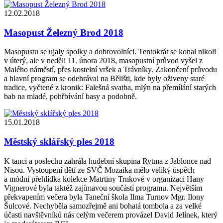
12.02.2018
Masopust Železný Brod 2018
Masopustu se ujaly spolky a dobrovolníci. Tentokrát se konal nikoli
v úterý, ale v neděli 11. února 2018, masopustní průvod vyšel z
Malého náměstí, přes kostelní vršek a Trávníky. Zakončení průvodu
a hlavní program se odehrával na Bělišti, kde byly oživeny staré
tradice, vyčtené z kronik: Falešná svatba, mlýn na přemílání starých
bab na mladé, pohřbívání basy a podobně.
15.01.2018
Městský sklářský ples 2018
K tanci a poslechu zahrála hudební skupina Rytma z Jablonce nad
Nisou. Vystoupení dětí ze SVČ Mozaika mělo veliký úspěch
a módní přehlídka kolekce Matrtiny Trnkové v organizaci Hany
Vignerové byla taktéž zajímavou součástí programu. Největším
překvapením večera byla Taneční škola Ilma Turnov Mgr. Ilony
Šulcové. Nechyběla samozřejmě ani bohatá tombola a za velké
účasti navštěvníků nás celým večerem provázel David Jelínek, který