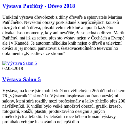
Výstava Patřičný - Dřevo 2018
Unikátní výstava dřevořezeb z dílny dřevaře a spisovatele Martina
Patřičného. Nevšední obrazy poskládané z nejrůznějších kousků
různých druhů dřeva, působí velmi efektně a upoutá každého
diváka. Jsou momenty, kdy ani nevěříte, že se jedná o dřevo. Martin
Patřičný, má již za sebou přes sto výstav nejen v Čechách a Evropě,
ale i v Kanadě. Je autorem několika knih nejen o dřevě a televizní
diváci si jej mohou pamatovat z šestadvacetidílného televizní ho
dokumentu „Kus dřeva ze stromu“.
02.03.2018
Výstava Salon 5
Výstava, na které jste mohli vidět neuvěřitelných 265 děl od celkem
76 „výtvarníků“ skončila. Výstavu inspirovanou francouzskými
salony, která stírá rozdíly mezi profesionály a laiky zhlédlo přes 200
návštěvníků. K vidění bylo velké množství obrazů, grafik, kreseb,
fotografií, koláží, plastik, produktového designu a jiných
uměleckých artefaktů. I v letošním roce během konání výstavy
probíhalo veřejné hlasování o nejlepší dílo.