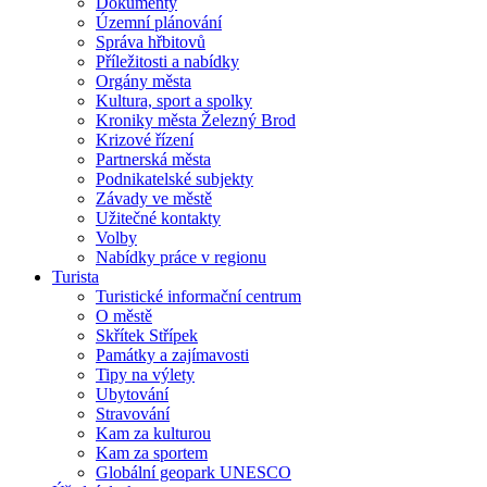
Dokumenty
Územní plánování
Správa hřbitovů
Příležitosti a nabídky
Orgány města
Kultura, sport a spolky
Kroniky města Železný Brod
Krizové řízení
Partnerská města
Podnikatelské subjekty
Závady ve městě
Užitečné kontakty
Volby
Nabídky práce v regionu
Turista
Turistické informační centrum
O městě
Skřítek Střípek
Památky a zajímavosti
Tipy na výlety
Ubytování
Stravování
Kam za kulturou
Kam za sportem
Globální geopark UNESCO