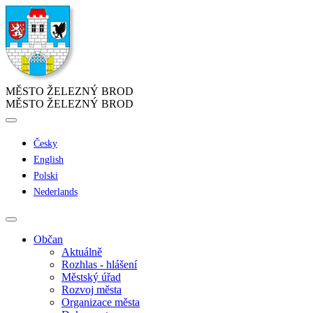
MĚSTO ŽELEZNÝ BROD
MĚSTO ŽELEZNÝ BROD
Česky
English
Polski
Nederlands
Občan
Aktuálně
Rozhlas - hlášení
Městský úřad
Rozvoj města
Organizace města