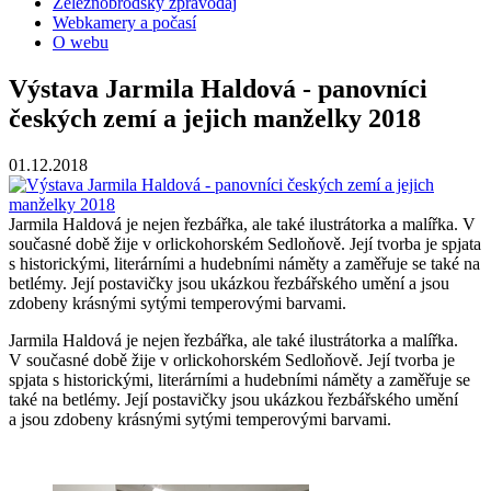
Železnobrodský zpravodaj
Webkamery a počasí
O webu
Výstava Jarmila Haldová - panovníci
českých zemí a jejich manželky 2018
01.12.2018
Jarmila Haldová je nejen řezbářka, ale také ilustrátorka a malířka. V
současné době žije v orlickohorském Sedloňově. Její tvorba je spjata
s historickými, literárními a hudebními náměty a zaměřuje se také na
betlémy. Její postavičky jsou ukázkou řezbářského umění a jsou
zdobeny krásnými sytými temperovými barvami.
Jarmila Haldová je nejen řezbářka, ale také ilustrátorka a malířka.
V současné době žije v orlickohorském Sedloňově. Její tvorba je
spjata s historickými, literárními a hudebními náměty a zaměřuje se
také na betlémy. Její postavičky jsou ukázkou řezbářského umění
a jsou zdobeny krásnými sytými temperovými barvami.