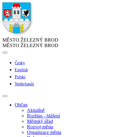
MĚSTO ŽELEZNÝ BROD
MĚSTO ŽELEZNÝ BROD
Česky
English
Polski
Nederlands
Občan
Aktuálně
Rozhlas - hlášení
Městský úřad
Rozvoj města
Organizace města