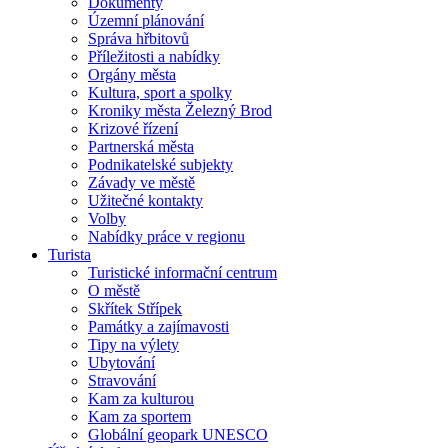
Dokumenty
Územní plánování
Správa hřbitovů
Příležitosti a nabídky
Orgány města
Kultura, sport a spolky
Kroniky města Železný Brod
Krizové řízení
Partnerská města
Podnikatelské subjekty
Závady ve městě
Užitečné kontakty
Volby
Nabídky práce v regionu
Turista
Turistické informační centrum
O městě
Skřítek Střípek
Památky a zajímavosti
Tipy na výlety
Ubytování
Stravování
Kam za kulturou
Kam za sportem
Globální geopark UNESCO