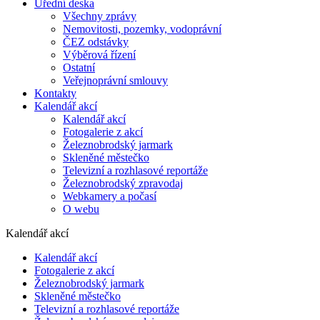
Úřední deska
Všechny zprávy
Nemovitosti, pozemky, vodoprávní
ČEZ odstávky
Výběrová řízení
Ostatní
Veřejnoprávní smlouvy
Kontakty
Kalendář akcí
Kalendář akcí
Fotogalerie z akcí
Železnobrodský jarmark
Skleněné městečko
Televizní a rozhlasové reportáže
Železnobrodský zpravodaj
Webkamery a počasí
O webu
Kalendář akcí
Kalendář akcí
Fotogalerie z akcí
Železnobrodský jarmark
Skleněné městečko
Televizní a rozhlasové reportáže