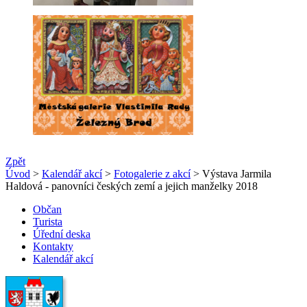
Zpět
Úvod
>
Kalendář akcí
>
Fotogalerie z akcí
> Výstava Jarmila
Haldová - panovníci českých zemí a jejich manželky 2018
Občan
Turista
Úřední deska
Kontakty
Kalendář akcí