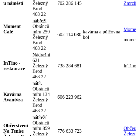
u náměstí
Železný
702 286 145
Zmrzli
Brod
468 22
nábřeží
Moment
Obránců
Mome
Café
míru 259
kavárna a půjčovna
602 114 080
Železný
kol
momen
Brod
468 22
Nádražní
621
InTino -
Železný
738 284 681
InTin
restaurace
Brod
468 22
nábř.
Obránců
Kavárna
míru 134
606 223 962
Avantýra
Železný
Brod
468 22
nábřeží
Obránců
Občerstvení
míru 859
Občer
Na Tenise
776 633 723
Železný
Želez