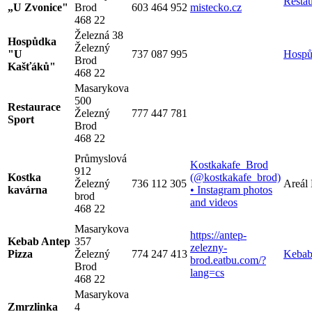
Resta
„U Zvonice"
Brod
603 464 952
mistecko.cz
468 22
Železná 38
Hospůdka
Železný
"U
737 087 995
Hospů
Brod
Kašťáků"
468 22
Masarykova
500
Restaurace
Železný
777 447 781
Sport
Brod
468 22
Průmyslová
Kostkakafe_Brod
912
Kostka
(@kostkakafe_brod)
Železný
736 112 305
Areál
kavárna
• Instagram photos
brod
and videos
468 22
Masarykova
https://antep-
Kebab Antep
357
zelezny-
Pizza
Železný
774 247 413
Kebab
brod.eatbu.com/?
Brod
lang=cs
468 22
Masarykova
Zmrzlinka
4