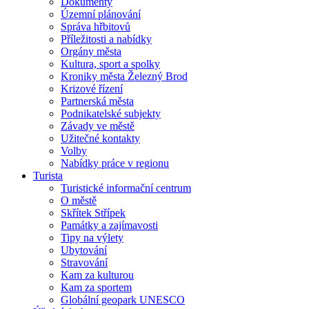
Dokumenty
Územní plánování
Správa hřbitovů
Příležitosti a nabídky
Orgány města
Kultura, sport a spolky
Kroniky města Železný Brod
Krizové řízení
Partnerská města
Podnikatelské subjekty
Závady ve městě
Užitečné kontakty
Volby
Nabídky práce v regionu
Turista
Turistické informační centrum
O městě
Skřítek Střípek
Památky a zajímavosti
Tipy na výlety
Ubytování
Stravování
Kam za kulturou
Kam za sportem
Globální geopark UNESCO