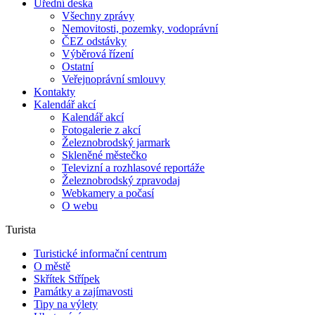
Úřední deska
Všechny zprávy
Nemovitosti, pozemky, vodoprávní
ČEZ odstávky
Výběrová řízení
Ostatní
Veřejnoprávní smlouvy
Kontakty
Kalendář akcí
Kalendář akcí
Fotogalerie z akcí
Železnobrodský jarmark
Skleněné městečko
Televizní a rozhlasové reportáže
Železnobrodský zpravodaj
Webkamery a počasí
O webu
Turista
Turistické informační centrum
O městě
Skřítek Střípek
Památky a zajímavosti
Tipy na výlety