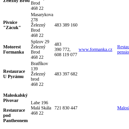
Železný Brod
Brod
468 22
Masarykova
278
Pivnice
Železný
483 389 160
"Zácuk"
Brod
468 22
Splzov 29
483
Motorest
Železný
Resta
390 772,
www.formanka.cz
Formanka
Brod
pensi
608 119 077
468 22
Bratříkov
139
Restaurace
Železný
483 397 682
U Pyrámu
brod
468 22
Maloskalský
Pivovar
Labe 196
Malá Skála
721 830 447
Malos
Restaurace
468 22
pod
Pantheonem