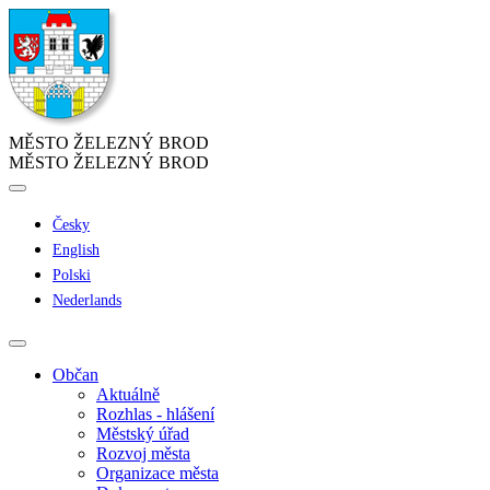
MĚSTO ŽELEZNÝ BROD
MĚSTO ŽELEZNÝ BROD
Česky
English
Polski
Nederlands
Občan
Aktuálně
Rozhlas - hlášení
Městský úřad
Rozvoj města
Organizace města