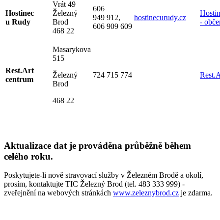
Vrát 49
606
Hostinec
Železný
Hosti
949 912,
hostinecurudy.cz
u Rudy
Brod
- obče
606 909 609
468 22
Masarykova
515
Rest.Art
Železný
724 715 774
Rest.A
centrum
Brod
468 22
Aktualizace dat je prováděna průběžně během
celého roku.
Poskytujete-li nově stravovací služby v Železném Brodě a okolí,
prosím, kontaktujte TIC Železný Brod (tel. 483 333 999) -
zveřejnění na webových stránkách
www.zeleznybrod.cz
je zdarma.