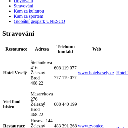
Ubytování
Stravování
Kam za kulturou
Kam za sportem
Globální geopark UNESCO
Stravování
Telefonní
Restaurace
Adresa
Web
kontakt
Štefánikova
416
608 119 077
Hotel Veselý
Železný
www.hotelvesely.cz
Hotel 
777 119 077
Brod
468 22
Masarykova
276
Viet food
Železný
608 440 199
bistro
Brod
468 22
Husova 144
Restaurace
Železný
483 391 268
www.zvonice.