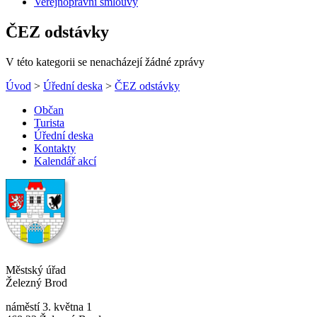
Veřejnoprávní smlouvy
ČEZ odstávky
V této kategorii se nenacházejí žádné zprávy
Úvod
>
Úřední deska
>
ČEZ odstávky
Občan
Turista
Úřední deska
Kontakty
Kalendář akcí
Městský úřad
Železný Brod
náměstí 3. května 1