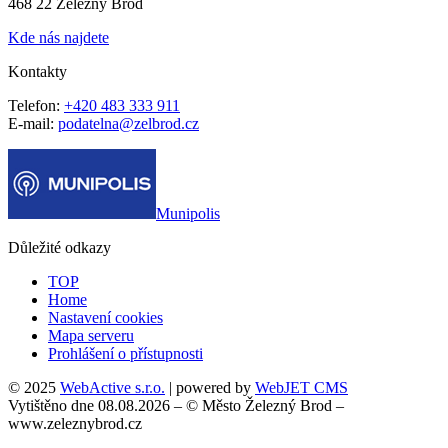
468 22 Železný Brod
Kde nás najdete
Kontakty
Telefon:
+420 483 333 911
E-mail:
podatelna@zelbrod.cz
Munipolis
Důležité odkazy
TOP
Home
Nastavení cookies
Mapa serveru
Prohlášení o přístupnosti
© 2025
WebActive s.r.o.
| powered by
WebJET CMS
Vytištěno dne 08.08.2026 – © Město Železný Brod –
www.zeleznybrod.cz