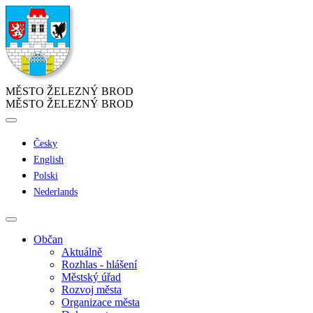
MĚSTO ŽELEZNÝ BROD
MĚSTO ŽELEZNÝ BROD
Česky
English
Polski
Nederlands
Občan
Aktuálně
Rozhlas - hlášení
Městský úřad
Rozvoj města
Organizace města