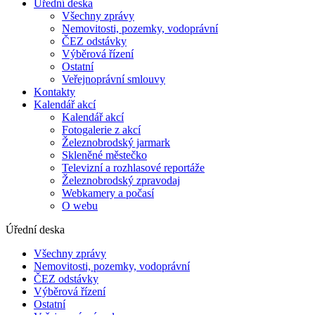
Úřední deska
Všechny zprávy
Nemovitosti, pozemky, vodoprávní
ČEZ odstávky
Výběrová řízení
Ostatní
Veřejnoprávní smlouvy
Kontakty
Kalendář akcí
Kalendář akcí
Fotogalerie z akcí
Železnobrodský jarmark
Skleněné městečko
Televizní a rozhlasové reportáže
Železnobrodský zpravodaj
Webkamery a počasí
O webu
Úřední deska
Všechny zprávy
Nemovitosti, pozemky, vodoprávní
ČEZ odstávky
Výběrová řízení
Ostatní