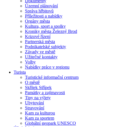
Dokumenty
Územní plánování
Správa hřbitovů
Příležitosti a nabídky
Orgány města
Kultura, sport a spolky
Kroniky města Železný Brod
Krizové řízení
Partnerská města
Podnikatelské subjekty
Závady ve městě
Užitečné kontakty
Volby
Nabídky práce v regionu
Turista
Turistické informační centrum
O městě
Skřítek Střípek
Památky a zajímavosti
Tipy na výlety
Ubytování
Stravování
Kam za kulturou
Kam za sportem
Globální geopark UNESCO