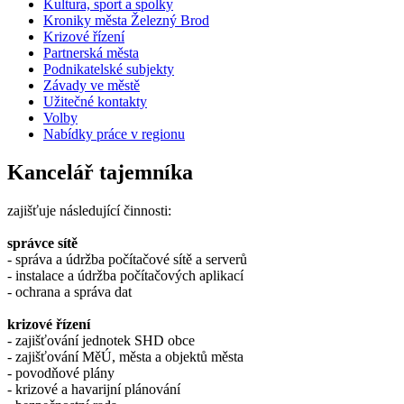
Kultura, sport a spolky
Kroniky města Železný Brod
Krizové řízení
Partnerská města
Podnikatelské subjekty
Závady ve městě
Užitečné kontakty
Volby
Nabídky práce v regionu
Kancelář tajemníka
zajišťuje následující činnosti:
správce sítě
- správa a údržba počítačové sítě a serverů
- instalace a údržba počítačových aplikací
- ochrana a správa dat
krizové řízení
- zajišťování jednotek SHD obce
- zajišťování MěÚ, města a objektů města
- povodňové plány
- krizové a havarijní plánování