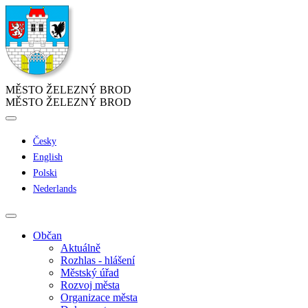
MĚSTO ŽELEZNÝ BROD
MĚSTO ŽELEZNÝ BROD
Česky
English
Polski
Nederlands
Občan
Aktuálně
Rozhlas - hlášení
Městský úřad
Rozvoj města
Organizace města