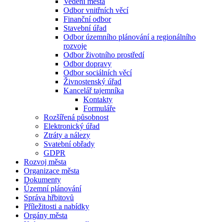
Vedení města
Odbor vnitřních věcí
Finanční odbor
Stavební úřad
Odbor územního plánování a regionálního
rozvoje
Odbor životního prostředí
Odbor dopravy
Odbor sociálních věcí
Živnostenský úřad
Kancelář tajemníka
Kontakty
Formuláře
Rozšířená působnost
Elektronický úřad
Ztráty a nálezy
Svatební obřady
GDPR
Rozvoj města
Organizace města
Dokumenty
Územní plánování
Správa hřbitovů
Příležitosti a nabídky
Orgány města