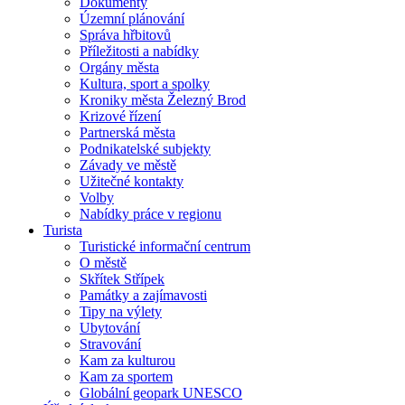
Dokumenty
Územní plánování
Správa hřbitovů
Příležitosti a nabídky
Orgány města
Kultura, sport a spolky
Kroniky města Železný Brod
Krizové řízení
Partnerská města
Podnikatelské subjekty
Závady ve městě
Užitečné kontakty
Volby
Nabídky práce v regionu
Turista
Turistické informační centrum
O městě
Skřítek Střípek
Památky a zajímavosti
Tipy na výlety
Ubytování
Stravování
Kam za kulturou
Kam za sportem
Globální geopark UNESCO