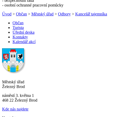
- bezpečnostní rada
- osobní ochranné pracovní pomůcky
Úvod
>
Občan
>
Městský úřad
>
Odbory
>
Kancelář tajemníka
Občan
Turista
Úřední deska
Kontakty
Kalendář akcí
Městský úřad
Železný Brod
náměstí 3. května 1
468 22 Železný Brod
Kde nás najdete