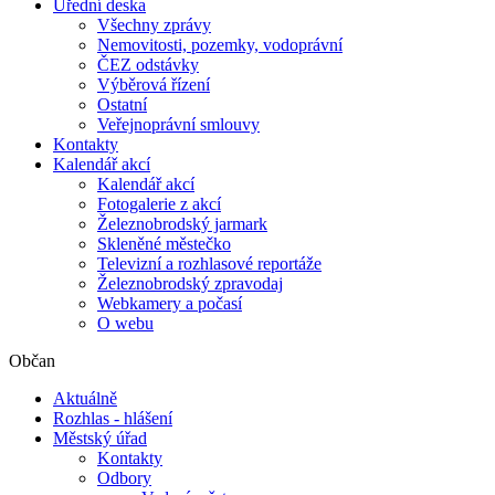
Úřední deska
Všechny zprávy
Nemovitosti, pozemky, vodoprávní
ČEZ odstávky
Výběrová řízení
Ostatní
Veřejnoprávní smlouvy
Kontakty
Kalendář akcí
Kalendář akcí
Fotogalerie z akcí
Železnobrodský jarmark
Skleněné městečko
Televizní a rozhlasové reportáže
Železnobrodský zpravodaj
Webkamery a počasí
O webu
Občan
Aktuálně
Rozhlas - hlášení
Městský úřad
Kontakty
Odbory