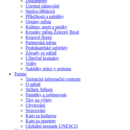
Dokumenty
Územní plánování
Správa hřbitovů
Příležitosti a nabídky
Orgány města
Kultura, sport a spolky
Kroniky města Železný Brod
Krizové řízení
Partnerská města
Podnikatelské subjekty
Závady ve městě
Užitečné kontakty
Volby
Nabídky práce v regionu
Turista
Turistické informační centrum
O městě
Skřítek Střípek
Památky a zajímavosti
Tipy na výlety
Ubytování
Stravování
Kam za kulturou
Kam za sportem
Globální geopark UNESCO