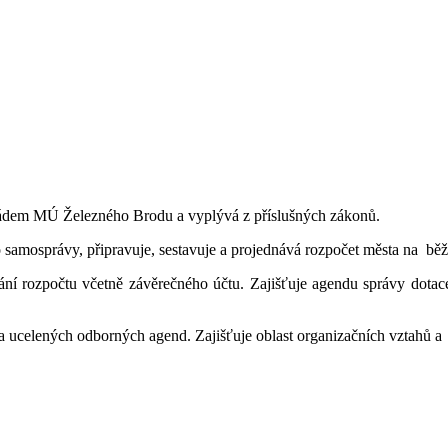
 řádem MÚ Železného Brodu a vyplývá z příslušných zákonů.
bo samosprávy, připravuje, sestavuje a projednává rozpočet města na bě
pání rozpočtu včetně závěrečného účtu. Zajišťuje agendu správy dotac
r a ucelených odborných agend. Zajišťuje oblast organizačních vztahů 