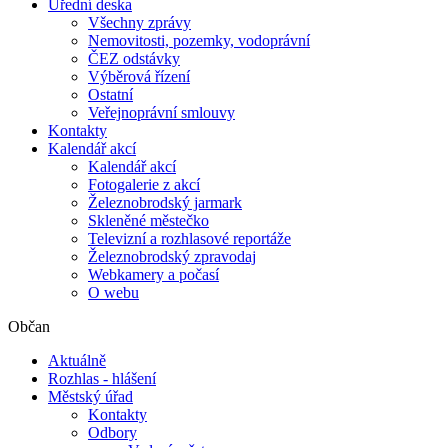
Úřední deska
Všechny zprávy
Nemovitosti, pozemky, vodoprávní
ČEZ odstávky
Výběrová řízení
Ostatní
Veřejnoprávní smlouvy
Kontakty
Kalendář akcí
Kalendář akcí
Fotogalerie z akcí
Železnobrodský jarmark
Skleněné městečko
Televizní a rozhlasové reportáže
Železnobrodský zpravodaj
Webkamery a počasí
O webu
Občan
Aktuálně
Rozhlas - hlášení
Městský úřad
Kontakty
Odbory