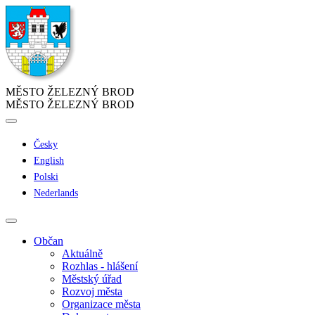
MĚSTO ŽELEZNÝ BROD
MĚSTO ŽELEZNÝ BROD
Česky
English
Polski
Nederlands
Občan
Aktuálně
Rozhlas - hlášení
Městský úřad
Rozvoj města
Organizace města