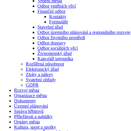
Vedení města
Odbor vnitřních věcí
Finanční odbor
Kontakty
Formuláře
Stavební úřad
Odbor územního plánování a regionálního rozvoje
Odbor životního prostředí
Odbor dopravy
Odbor sociálních věcí
Živnostenský úřad
Kancelář tajemníka
Rozšířená působnost
Elektronický úřad
Ztráty a nálezy
Svatební obřady
GDPR
Rozvoj města
Organizace města
Dokumenty
Územní plánování
Správa hřbitovů
Příležitosti a nabídky
Orgány města
Kultura, sport a spolky