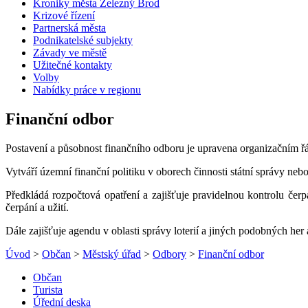
Kroniky města Železný Brod
Krizové řízení
Partnerská města
Podnikatelské subjekty
Závady ve městě
Užitečné kontakty
Volby
Nabídky práce v regionu
Finanční odbor
Postavení a působnost finančního odboru je upravena organizačním
Vytváří územní finanční politiku v oborech činnosti státní správy ne
Předkládá rozpočtová opatření a zajišťuje pravidelnou kontrolu čer
čerpání a užití.
Dále zajišťuje agendu v oblasti správy loterií a jiných podobných he
Úvod
>
Občan
>
Městský úřad
>
Odbory
>
Finanční odbor
Občan
Turista
Úřední deska