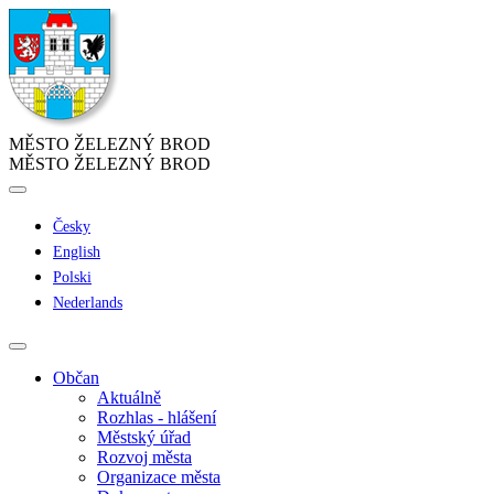
MĚSTO ŽELEZNÝ BROD
MĚSTO ŽELEZNÝ BROD
Česky
English
Polski
Nederlands
Občan
Aktuálně
Rozhlas - hlášení
Městský úřad
Rozvoj města
Organizace města