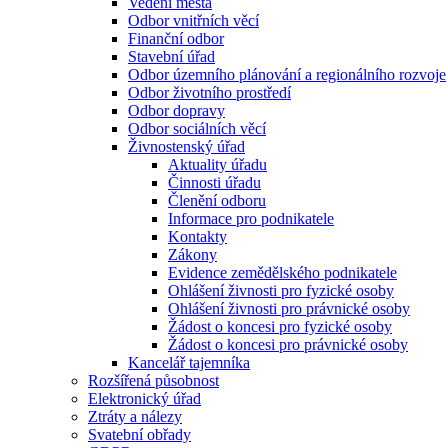
Vedení města
Odbor vnitřních věcí
Finanční odbor
Stavební úřad
Odbor územního plánování a regionálního rozvoje
Odbor životního prostředí
Odbor dopravy
Odbor sociálních věcí
Živnostenský úřad
Aktuality úřadu
Činnosti úřadu
Členění odboru
Informace pro podnikatele
Kontakty
Zákony
Evidence zemědělského podnikatele
Ohlášení živnosti pro fyzické osoby
Ohlášení živnosti pro právnické osoby
Žádost o koncesi pro fyzické osoby
Žádost o koncesi pro právnické osoby
Kancelář tajemníka
Rozšířená působnost
Elektronický úřad
Ztráty a nálezy
Svatební obřady