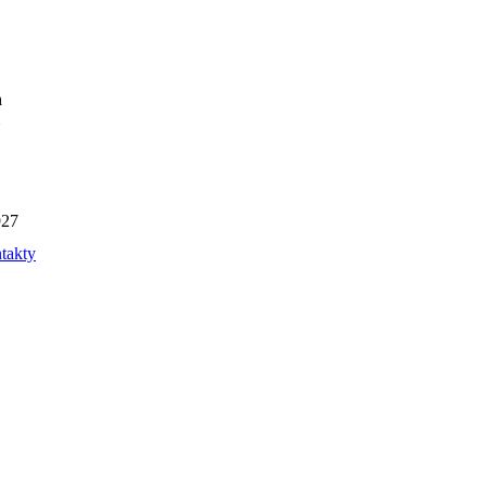
n
927
takty