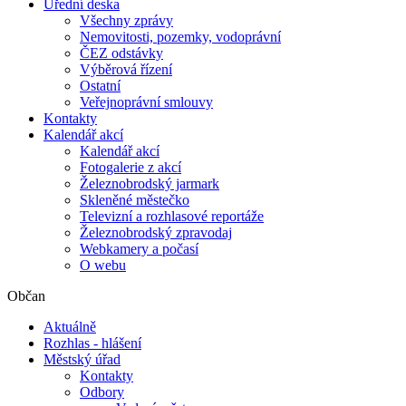
Úřední deska
Všechny zprávy
Nemovitosti, pozemky, vodoprávní
ČEZ odstávky
Výběrová řízení
Ostatní
Veřejnoprávní smlouvy
Kontakty
Kalendář akcí
Kalendář akcí
Fotogalerie z akcí
Železnobrodský jarmark
Skleněné městečko
Televizní a rozhlasové reportáže
Železnobrodský zpravodaj
Webkamery a počasí
O webu
Občan
Aktuálně
Rozhlas - hlášení
Městský úřad
Kontakty
Odbory