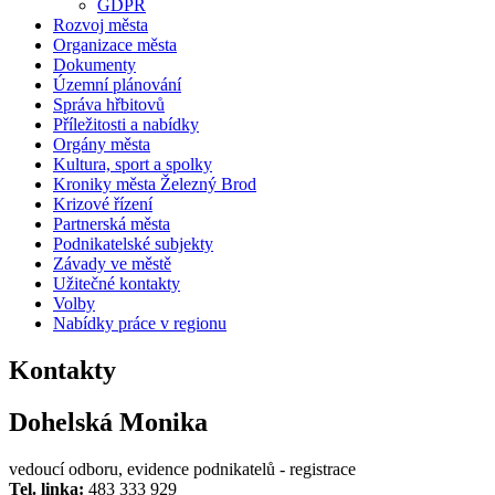
GDPR
Rozvoj města
Organizace města
Dokumenty
Územní plánování
Správa hřbitovů
Příležitosti a nabídky
Orgány města
Kultura, sport a spolky
Kroniky města Železný Brod
Krizové řízení
Partnerská města
Podnikatelské subjekty
Závady ve městě
Užitečné kontakty
Volby
Nabídky práce v regionu
Kontakty
Dohelská Monika
vedoucí odboru, evidence podnikatelů - registrace
Tel. linka:
483 333 929