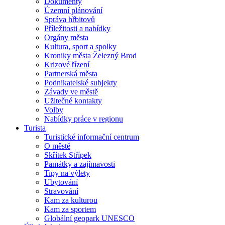
Dokumenty
Územní plánování
Správa hřbitovů
Příležitosti a nabídky
Orgány města
Kultura, sport a spolky
Kroniky města Železný Brod
Krizové řízení
Partnerská města
Podnikatelské subjekty
Závady ve městě
Užitečné kontakty
Volby
Nabídky práce v regionu
Turista
Turistické informační centrum
O městě
Skřítek Střípek
Památky a zajímavosti
Tipy na výlety
Ubytování
Stravování
Kam za kulturou
Kam za sportem
Globální geopark UNESCO