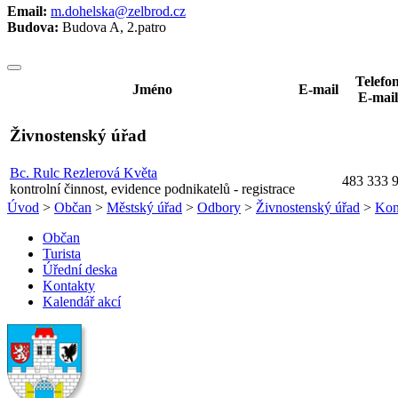
Email:
m.dohelska@zelbrod.cz
Budova:
Budova A, 2.patro
Telefo
Jméno
E-mail
E-mail
Živnostenský úřad
Bc. Rulc Rezlerová Květa
483 333 
kontrolní činnost, evidence podnikatelů - registrace
Úvod
>
Občan
>
Městský úřad
>
Odbory
>
Živnostenský úřad
>
Kon
Občan
Turista
Úřední deska
Kontakty
Kalendář akcí