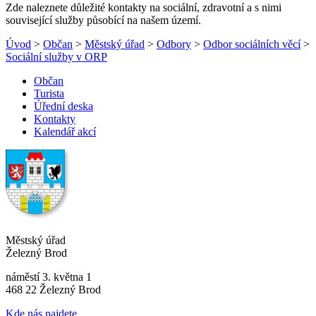
Zde naleznete důležité kontakty na sociální, zdravotní a s nimi
související služby působící na našem území.
Úvod
>
Občan
>
Městský úřad
>
Odbory
>
Odbor sociálních věcí
>
Sociální služby v ORP
Občan
Turista
Úřední deska
Kontakty
Kalendář akcí
Městský úřad
Železný Brod
náměstí 3. května 1
468 22 Železný Brod
Kde nás najdete