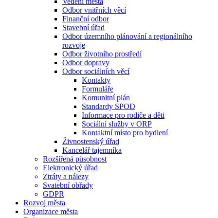
Vedení města
Odbor vnitřních věcí
Finanční odbor
Stavební úřad
Odbor územního plánování a regionálního
rozvoje
Odbor životního prostředí
Odbor dopravy
Odbor sociálních věcí
Kontakty
Formuláře
Komunitní plán
Standardy SPOD
Informace pro rodiče a děti
Sociální služby v ORP
Kontaktní místo pro bydlení
Živnostenský úřad
Kancelář tajemníka
Rozšířená působnost
Elektronický úřad
Ztráty a nálezy
Svatební obřady
GDPR
Rozvoj města
Organizace města