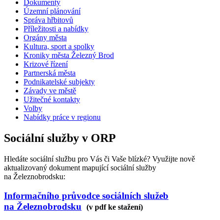
Dokumenty
Územní plánování
Správa hřbitovů
Příležitosti a nabídky
Orgány města
Kultura, sport a spolky
Kroniky města Železný Brod
Krizové řízení
Partnerská města
Podnikatelské subjekty
Závady ve městě
Užitečné kontakty
Volby
Nabídky práce v regionu
Sociální služby v ORP
Hledáte sociální službu pro Vás či Vaše blízké? Využijte nově
aktualizovaný dokument mapující sociální služby
na Železnobrodsku:
Informačního průvodce sociálních služeb
na Železnobrodsku
(v pdf ke stažení)