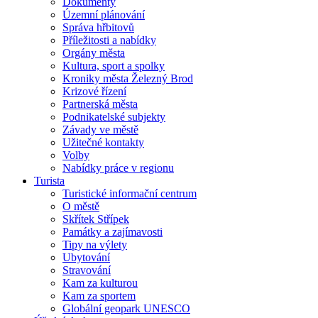
Dokumenty
Územní plánování
Správa hřbitovů
Příležitosti a nabídky
Orgány města
Kultura, sport a spolky
Kroniky města Železný Brod
Krizové řízení
Partnerská města
Podnikatelské subjekty
Závady ve městě
Užitečné kontakty
Volby
Nabídky práce v regionu
Turista
Turistické informační centrum
O městě
Skřítek Střípek
Památky a zajímavosti
Tipy na výlety
Ubytování
Stravování
Kam za kulturou
Kam za sportem
Globální geopark UNESCO