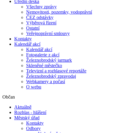
Úřední deska
Všechny zprávy
Nemovitosti, pozemky, vodoprávní
ČEZ odstávky
Výběrová řízení
Ostatní
Veřejnoprávní smlouvy
Kontakty
Kalendář akcí
Kalendář akcí
Fotogalerie z akcí
Železnobrodský jarmark
Skleněné městečko
Televizní a rozhlasové reportáže
Železnobrodský zpravodaj
Webkamery a počasí
O webu
Občan
Aktuálně
Rozhlas - hlášení
Městský úřad
Kontakty
Odbory