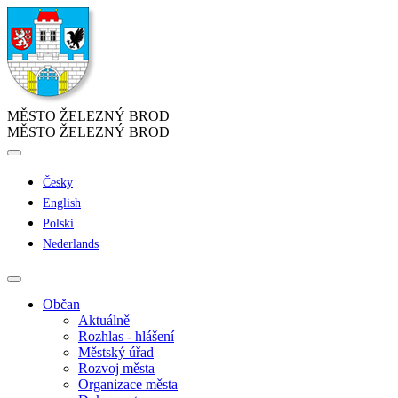
MĚSTO ŽELEZNÝ BROD
MĚSTO ŽELEZNÝ BROD
Česky
English
Polski
Nederlands
Občan
Aktuálně
Rozhlas - hlášení
Městský úřad
Rozvoj města
Organizace města