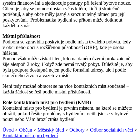
systém financování a sjednocuje postupy při řešení bytové nouze.
Cílem je, aby se pomoc dostala včas k těm, kteří ji skutečně
potřebují, a aby obce měly jasný a srozumitelný rámec pro její
poskytování. Problematika bydlení se přitom může dotknout
každého z nás.
Místní příslušnost
Podpora se zpravidla poskytuje podle místa trvalého pobytu, tedy
v obci nebo obci s rozšířenou působností (ORP), kde je osoba
hlášena.
Pomoc však může získat i ten, kdo na daném území prokazatelně
žije alespoň 2 roky, i když zde nemá trvalý pobyt. Důležité je, aby
byla podpora dostupná nejen podle formální adresy, ale i podle
skutečného života a vazeb v místě.
Není tedy možné obracet se na více kontaktních míst současně –
každá žádost se řeší podle místní příslušnosti.
Role kontaktních míst pro bydlení (KMB)
Kontaktní místo pro bydlení je prvním místem, na které se můžete
obrátit, pokud řešíte problémy s bydlením, ocitli jste se v bytové
nouzi nebo Vám hrozí ztráta bydlení.
Úvod
>
Občan
>
Městský úřad
>
Odbory
>
Odbor sociálních věcí
>
Kontaktní místo pro bydlení