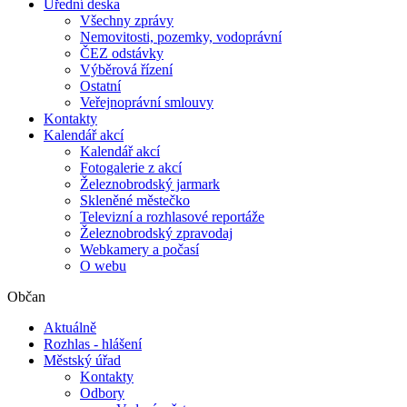
Úřední deska
Všechny zprávy
Nemovitosti, pozemky, vodoprávní
ČEZ odstávky
Výběrová řízení
Ostatní
Veřejnoprávní smlouvy
Kontakty
Kalendář akcí
Kalendář akcí
Fotogalerie z akcí
Železnobrodský jarmark
Skleněné městečko
Televizní a rozhlasové reportáže
Železnobrodský zpravodaj
Webkamery a počasí
O webu
Občan
Aktuálně
Rozhlas - hlášení
Městský úřad
Kontakty
Odbory