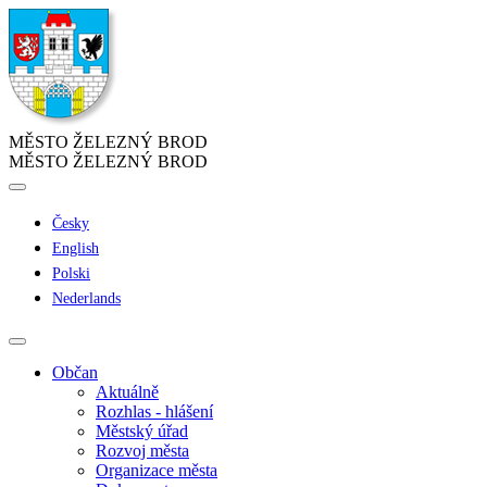
MĚSTO ŽELEZNÝ BROD
MĚSTO ŽELEZNÝ BROD
Česky
English
Polski
Nederlands
Občan
Aktuálně
Rozhlas - hlášení
Městský úřad
Rozvoj města
Organizace města