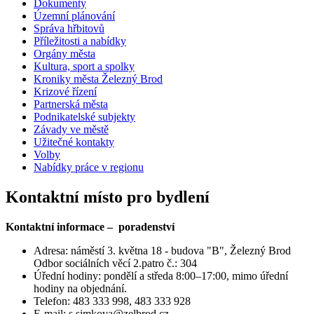
Dokumenty
Územní plánování
Správa hřbitovů
Příležitosti a nabídky
Orgány města
Kultura, sport a spolky
Kroniky města Železný Brod
Krizové řízení
Partnerská města
Podnikatelské subjekty
Závady ve městě
Užitečné kontakty
Volby
Nabídky práce v regionu
Kontaktní místo pro bydlení
Kontaktní informace – poradenství
Adresa: náměstí 3. května 18 - budova "B", Železný Brod
Odbor sociálních věcí 2.patro č.: 304
Úřední hodiny: pondělí a středa 8:00–17:00, mimo úřední
hodiny na objednání.
Telefon: 483 333 998, 483 333 928
E-mail: s.simkova@zelbrod.cz