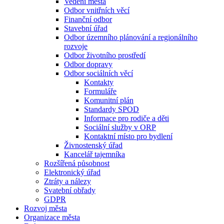
Vedení města
Odbor vnitřních věcí
Finanční odbor
Stavební úřad
Odbor územního plánování a regionálního
rozvoje
Odbor životního prostředí
Odbor dopravy
Odbor sociálních věcí
Kontakty
Formuláře
Komunitní plán
Standardy SPOD
Informace pro rodiče a děti
Sociální služby v ORP
Kontaktní místo pro bydlení
Živnostenský úřad
Kancelář tajemníka
Rozšířená působnost
Elektronický úřad
Ztráty a nálezy
Svatební obřady
GDPR
Rozvoj města
Organizace města