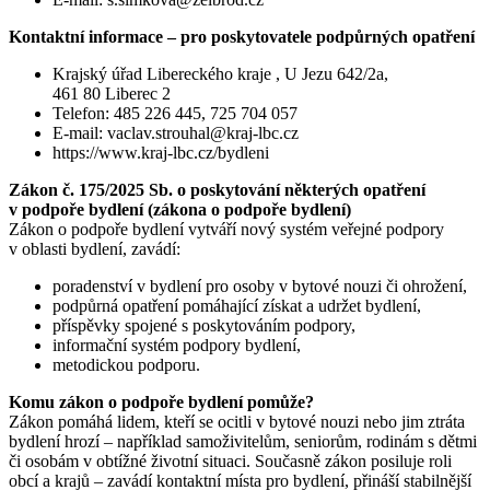
Kontaktní informace – pro poskytovatele podpůrných opatření
Krajský úřad Libereckého kraje , U Jezu 642/2a,
461 80 Liberec 2
Telefon: 485 226 445, 725 704 057
E-mail: vaclav.strouhal@kraj-lbc.cz
https://www.kraj-lbc.cz/bydleni
Zákon č. 175/2025 Sb. o poskytování některých opatření
v podpoře bydlení (zákona o podpoře bydlení)
Zákon o podpoře bydlení vytváří nový systém veřejné podpory
v oblasti bydlení, zavádí:
poradenství v bydlení pro osoby v bytové nouzi či ohrožení,
podpůrná opatření pomáhající získat a udržet bydlení,
příspěvky spojené s poskytováním podpory,
informační systém podpory bydlení,
metodickou podporu.
Komu zákon o podpoře bydlení pomůže?
Zákon pomáhá lidem, kteří se ocitli v bytové nouzi nebo jim ztráta
bydlení hrozí – například samoživitelům, seniorům, rodinám s dětmi
či osobám v obtížné životní situaci. Současně zákon posiluje roli
obcí a krajů – zavádí kontaktní místa pro bydlení, přináší stabilnější