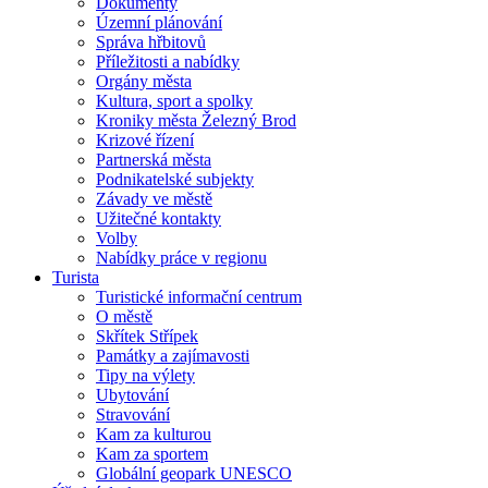
Dokumenty
Územní plánování
Správa hřbitovů
Příležitosti a nabídky
Orgány města
Kultura, sport a spolky
Kroniky města Železný Brod
Krizové řízení
Partnerská města
Podnikatelské subjekty
Závady ve městě
Užitečné kontakty
Volby
Nabídky práce v regionu
Turista
Turistické informační centrum
O městě
Skřítek Střípek
Památky a zajímavosti
Tipy na výlety
Ubytování
Stravování
Kam za kulturou
Kam za sportem
Globální geopark UNESCO