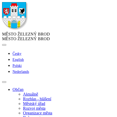
MĚSTO ŽELEZNÝ BROD
MĚSTO ŽELEZNÝ BROD
Česky
English
Polski
Nederlands
Občan
Aktuálně
Rozhlas - hlášení
Městský úřad
Rozvoj města
Organizace města