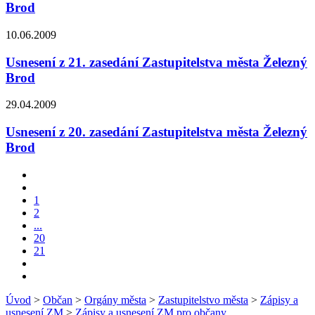
Brod
10.06.2009
Usnesení z 21. zasedání Zastupitelstva města Železný
Brod
29.04.2009
Usnesení z 20. zasedání Zastupitelstva města Železný
Brod
1
2
...
20
21
Úvod
>
Občan
>
Orgány města
>
Zastupitelstvo města
>
Zápisy a
usnesení ZM
>
Zápisy a usnesení ZM pro občany