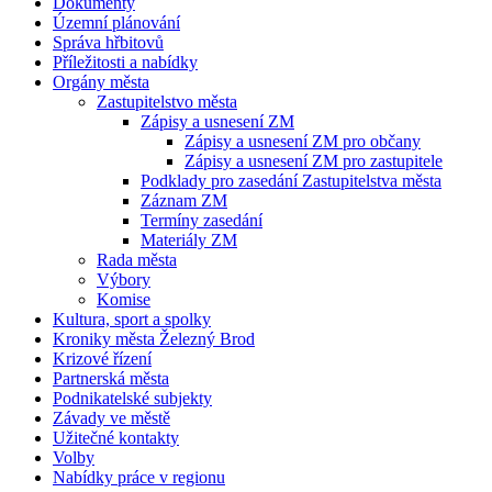
Dokumenty
Územní plánování
Správa hřbitovů
Příležitosti a nabídky
Orgány města
Zastupitelstvo města
Zápisy a usnesení ZM
Zápisy a usnesení ZM pro občany
Zápisy a usnesení ZM pro zastupitele
Podklady pro zasedání Zastupitelstva města
Záznam ZM
Termíny zasedání
Materiály ZM
Rada města
Výbory
Komise
Kultura, sport a spolky
Kroniky města Železný Brod
Krizové řízení
Partnerská města
Podnikatelské subjekty
Závady ve městě
Užitečné kontakty
Volby
Nabídky práce v regionu