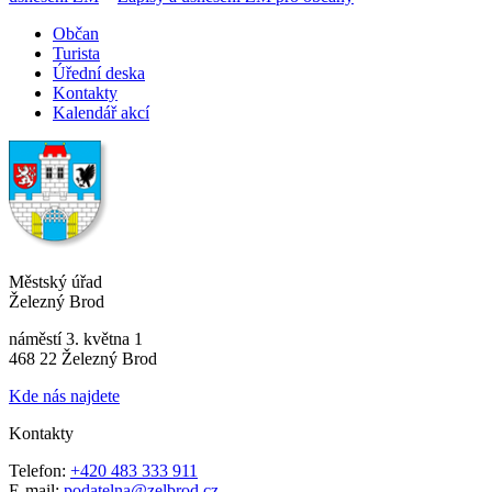
Občan
Turista
Úřední deska
Kontakty
Kalendář akcí
Městský úřad
Železný Brod
náměstí 3. května 1
468 22 Železný Brod
Kde nás najdete
Kontakty
Telefon:
+420 483 333 911
E-mail:
podatelna@zelbrod.cz