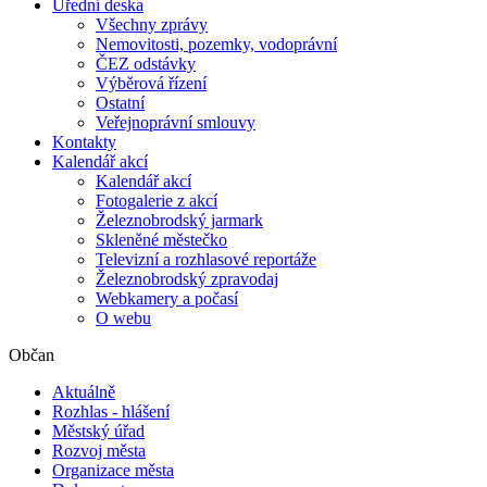
Úřední deska
Všechny zprávy
Nemovitosti, pozemky, vodoprávní
ČEZ odstávky
Výběrová řízení
Ostatní
Veřejnoprávní smlouvy
Kontakty
Kalendář akcí
Kalendář akcí
Fotogalerie z akcí
Železnobrodský jarmark
Skleněné městečko
Televizní a rozhlasové reportáže
Železnobrodský zpravodaj
Webkamery a počasí
O webu
Občan
Aktuálně
Rozhlas - hlášení
Městský úřad
Rozvoj města
Organizace města