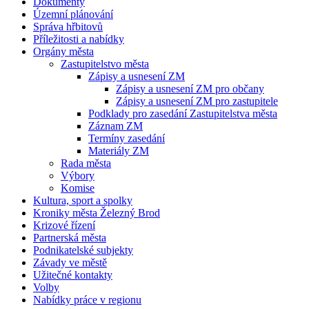
Dokumenty
Územní plánování
Správa hřbitovů
Příležitosti a nabídky
Orgány města
Zastupitelstvo města
Zápisy a usnesení ZM
Zápisy a usnesení ZM pro občany
Zápisy a usnesení ZM pro zastupitele
Podklady pro zasedání Zastupitelstva města
Záznam ZM
Termíny zasedání
Materiály ZM
Rada města
Výbory
Komise
Kultura, sport a spolky
Kroniky města Železný Brod
Krizové řízení
Partnerská města
Podnikatelské subjekty
Závady ve městě
Užitečné kontakty
Volby
Nabídky práce v regionu