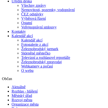
Úřední deska
Všechny zprávy
Nemovitosti, pozemky, vodoprávní
ČEZ odstávky
Výběrová řízení
Ostatní
Veřejnoprávní smlouvy
Kontakty
Kalendář akcí
Kalendář akcí
Fotogalerie z akcí
Železnobrodský jarmark
Skleněné městečko
Televizní a rozhlasové reportáže
Železnobrodský zpravodaj
Webkamery a počasí
O webu
Občan
Aktuálně
Rozhlas - hlášení
Městský úřad
Rozvoj města
Organizace města