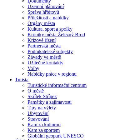
Dokumenty
Územní plánování
Správa hřbitovů
Příležitosti a nabídky
Orgány města
Kultura, sport a spolky
Kroniky města Železný Brod
Krizové řízení
Partnerská města
Podnikatelské subjekty
Závady ve městě
Užitečné kontakty
Volby
Nabídky práce v regionu
Turista
Turistické informační centrum
O městě
Skřítek Střípek
Památky a zajímavosti
Tipy na výlety
Ubytování
Stravování
Kam za kulturou
Kam za sportem
Globální geopark UNESCO