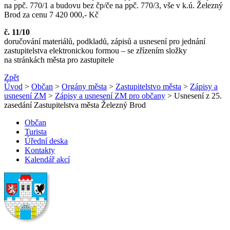
na ppč. 770/1 a budovu bez čp/če na ppč. 770/3, vše v k.ú. Železný
Brod za cenu 7 420 000,- Kč
č. 11/10
doručování materiálů, podkladů, zápisů a usnesení pro jednání
zastupitelstva elektronickou formou – se zřízením složky
na stránkách města pro zastupitele
Zpět
Úvod
>
Občan
>
Orgány města
>
Zastupitelstvo města
>
Zápisy a
usnesení ZM
>
Zápisy a usnesení ZM pro občany
> Usnesení z 25.
zasedání Zastupitelstva města Železný Brod
Občan
Turista
Úřední deska
Kontakty
Kalendář akcí