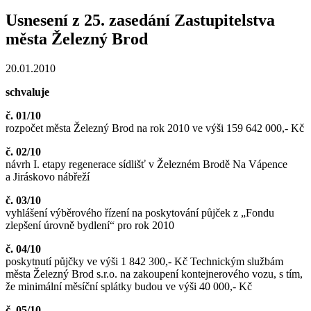
Usnesení z 25. zasedání Zastupitelstva
města Železný Brod
20.01.2010
schvaluje
č. 01/10
rozpočet města Železný Brod na rok 2010 ve výši 159 642 000,- Kč
č. 02/10
návrh I. etapy regenerace sídlišť v Železném Brodě Na Vápence
a Jiráskovo nábřeží
č. 03/10
vyhlášení výběrového řízení na poskytování půjček z „Fondu
zlepšení úrovně bydlení“ pro rok 2010
č. 04/10
poskytnutí půjčky ve výši 1 842 300,- Kč Technickým službám
města Železný Brod s.r.o. na zakoupení kontejnerového vozu, s tím,
že minimální měsíční splátky budou ve výši 40 000,- Kč
č. 05/10