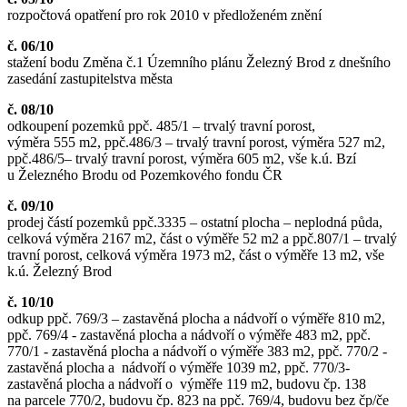
rozpočtová opatření pro rok 2010 v předloženém znění
č. 06/10
stažení bodu Změna č.1 Územního plánu Železný Brod z dnešního
zasedání zastupitelstva města
č. 08/10
odkoupení pozemků ppč. 485/1 – trvalý travní porost,
výměra 555 m2, ppč.486/3 – trvalý travní porost, výměra 527 m2,
ppč.486/5– trvalý travní porost, výměra 605 m2, vše k.ú. Bzí
u Železného Brodu od Pozemkového fondu ČR
č. 09/10
prodej částí pozemků ppč.3335 – ostatní plocha – neplodná půda,
celková výměra 2167 m2, část o výměře 52 m2 a ppč.807/1 – trvalý
travní porost, celková výměra 1973 m2, část o výměře 13 m2, vše
k.ú. Železný Brod
č. 10/10
odkup ppč. 769/3 – zastavěná plocha a nádvoří o výměře 810 m2,
ppč. 769/4 - zastavěná plocha a nádvoří o výměře 483 m2, ppč.
770/1 - zastavěná plocha a nádvoří o výměře 383 m2, ppč. 770/2 -
zastavěná plocha a nádvoří o výměře 1039 m2, ppč. 770/3-
zastavěná plocha a nádvoří o výměře 119 m2, budovu čp. 138
na parcele 770/2, budovu čp. 823 na ppč. 769/4, budovu bez čp/če