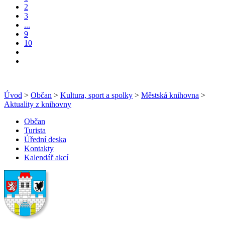
2
3
...
9
10
Úvod
>
Občan
>
Kultura, sport a spolky
>
Městská knihovna
>
Aktuality z knihovny
Občan
Turista
Úřední deska
Kontakty
Kalendář akcí