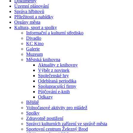
Dokumenty
Územní plánování
Správa hřbitovů
Příležitosti a nabídky
Orgány města
Kultura, sport a spolky
Informační a kulturní středisko
Divadlo
KC Kino
Galerie
Muzeum
Městská knihovna
Aktuality z knihovny
Výběr z novinek
Společenské hry
Odebíraná periodika
Spolupracující firmy
Půjčování e-knih
Odkazy
Běliště
Volnočasové aktivity pro mládež
Spolky
Zdravotně postižení
Správci kulturních zařízení ve správě města
Sportovní centrum Železný Brod