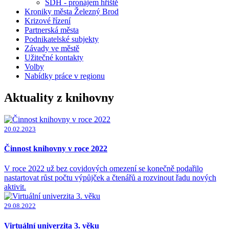
SDH - pronájem hřiště
Kroniky města Železný Brod
Krizové řízení
Partnerská města
Podnikatelské subjekty
Závady ve městě
Užitečné kontakty
Volby
Nabídky práce v regionu
Aktuality z knihovny
20.02.2023
Činnost knihovny v roce 2022
V roce 2022 už bez covidových omezení se konečně podařilo
nastartovat růst počtu výpůjček a čtenářů a rozvinout řadu nových
aktivit.
29.08.2022
Virtuální univerzita 3. věku