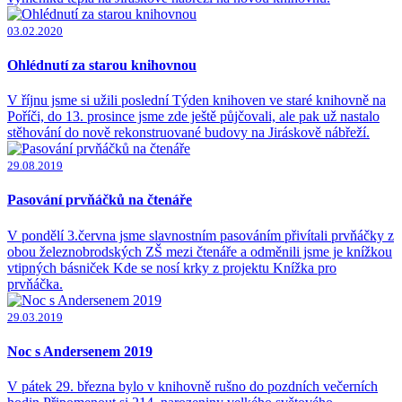
03.02.2020
Ohlédnutí za starou knihovnou
V říjnu jsme si užili poslední Týden knihoven ve staré knihovně na
Poříči, do 13. prosince jsme zde ještě půjčovali, ale pak už nastalo
stěhování do nově rekonstruované budovy na Jiráskově nábřeží.
29.08.2019
Pasování prvňáčků na čtenáře
V pondělí 3.června jsme slavnostním pasováním přivítali prvňáčky z
obou železnobrodských ZŠ mezi čtenáře a odměnili jsme je knížkou
vtipných básniček Kde se nosí krky z projektu Knížka pro
prvňáčka.
29.03.2019
Noc s Andersenem 2019
V pátek 29. března bylo v knihovně rušno do pozdních večerních