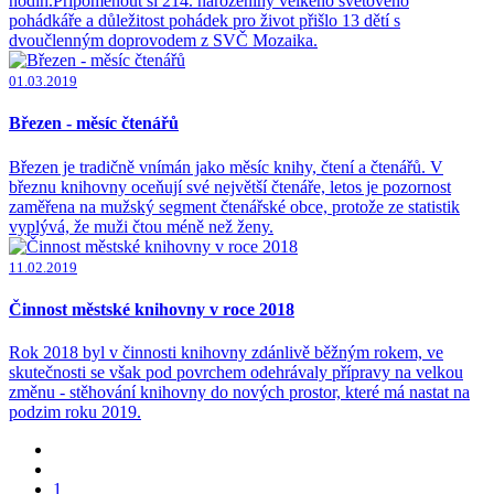
hodin.Připomenout si 214. narozeniny velkého světového
pohádkáře a důležitost pohádek pro život přišlo 13 dětí s
dvoučlenným doprovodem z SVČ Mozaika.
01.03.2019
Březen - měsíc čtenářů
Březen je tradičně vnímán jako měsíc knihy, čtení a čtenářů. V
březnu knihovny oceňují své největší čtenáře, letos je pozornost
zaměřena na mužský segment čtenářské obce, protože ze statistik
vyplývá, že muži čtou méně než ženy.
11.02.2019
Činnost městské knihovny v roce 2018
Rok 2018 byl v činnosti knihovny zdánlivě běžným rokem, ve
skutečnosti se však pod povrchem odehrávaly přípravy na velkou
změnu - stěhování knihovny do nových prostor, které má nastat na
podzim roku 2019.
1