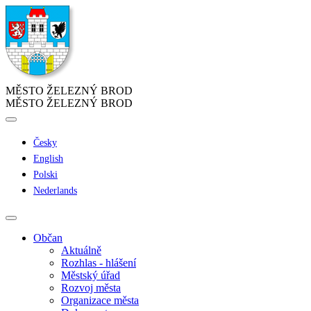
MĚSTO ŽELEZNÝ BROD
MĚSTO ŽELEZNÝ BROD
Česky
English
Polski
Nederlands
Občan
Aktuálně
Rozhlas - hlášení
Městský úřad
Rozvoj města
Organizace města