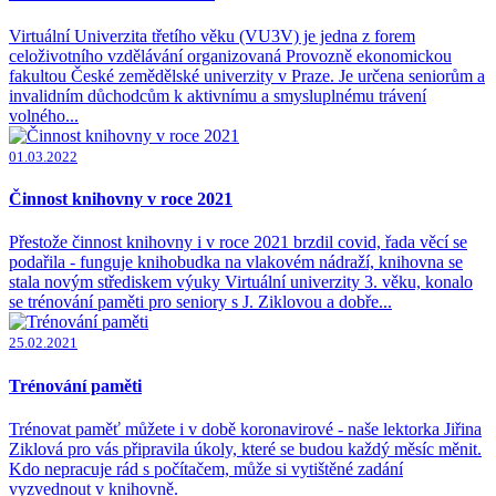
Virtuální Univerzita třetího věku (VU3V) je jedna z forem
celoživotního vzdělávání organizovaná Provozně ekonomickou
fakultou České zemědělské univerzity v Praze. Je určena seniorům a
invalidním důchodcům k aktivnímu a smysluplnému trávení
volného...
01.03.2022
Činnost knihovny v roce 2021
Přestože činnost knihovny i v roce 2021 brzdil covid, řada věcí se
podařila - funguje knihobudka na vlakovém nádraží, knihovna se
stala novým střediskem výuky Virtuální univerzity 3. věku, konalo
se trénování paměti pro seniory s J. Ziklovou a dobře...
25.02.2021
Trénování paměti
Trénovat paměť můžete i v době koronavirové - naše lektorka Jiřina
Ziklová pro vás připravila úkoly, které se budou každý měsíc měnit.
Kdo nepracuje rád s počítačem, může si vytištěné zadání
vyzvednout v knihovně.