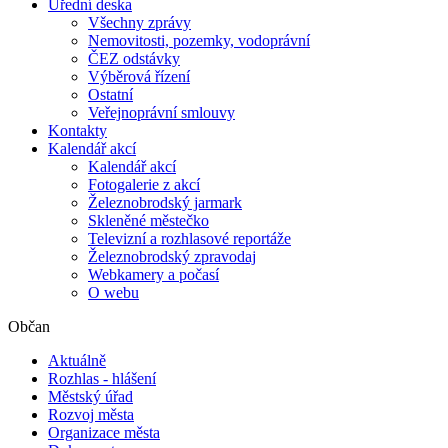
Úřední deska
Všechny zprávy
Nemovitosti, pozemky, vodoprávní
ČEZ odstávky
Výběrová řízení
Ostatní
Veřejnoprávní smlouvy
Kontakty
Kalendář akcí
Kalendář akcí
Fotogalerie z akcí
Železnobrodský jarmark
Skleněné městečko
Televizní a rozhlasové reportáže
Železnobrodský zpravodaj
Webkamery a počasí
O webu
Občan
Aktuálně
Rozhlas - hlášení
Městský úřad
Rozvoj města
Organizace města