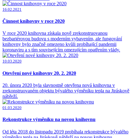
16.02.2021
Činnost knihovny v roce 2020
V roce 2020 knihovna získala nově zrekonstruovanou
bezbariérovou budovu s moderním vybavením, ale fungování
knihovny bylo značně omezeno kvůli probíhající pandemii
koronaviru a s tím souvisejícím omezujícím opatřením vlády.
10.03.2020
Otevření nové knihovny 20. 2. 2020
20. února 2020 byla slavnostně otevřena nová knihovna v
zrekonstruovaném objektu bývalého výměníku tepla na Jiráskově
nábřeží.
01.03.2020
Rekonstrukce výměníku na novou knihovnu
Od léta 2018 do listopadu 2019 probíhala rekonstrukce bývalého
výměníku tepla na Jiráskově nábřeží na novou knihovnu.