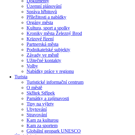
Dokumenty
Územní plánování
Správa hřbitovů
Příležitosti a nabídky
Orgány města
Kultura, sport a spolky
Kroniky města Železný Brod
Krizové řízení
Partnerská města
Podnikatelské subjekty
Závady ve městě
Užitečné kontakty
Volby
Nabídky práce v regionu
Turista
Turistické informační centrum
O městě
Skřítek Střípek
Památky a zajímavosti
Tipy na výlety
Ubytování
Stravování
Kam za kulturou
Kam za sportem
Globální geopark UNESCO