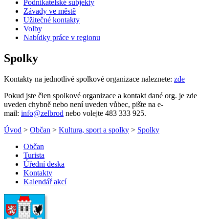
Podnikatelské subjekty
Závady ve městě
Užitečné kontakty
Volby
Nabídky práce v regionu
Spolky
Kontakty na jednotlivé spolkové organizace naleznete:
zde
Pokud jste člen spolkové organizace a kontakt dané org. je zde
uveden chybně nebo není uveden vůbec, pište na e-
mail:
info@zelbrod
nebo volejte 483 333 925.
Úvod
>
Občan
>
Kultura, sport a spolky
>
Spolky
Občan
Turista
Úřední deska
Kontakty
Kalendář akcí