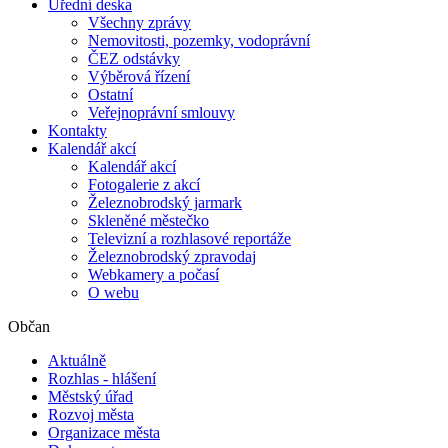
Úřední deska
Všechny zprávy
Nemovitosti, pozemky, vodoprávní
ČEZ odstávky
Výběrová řízení
Ostatní
Veřejnoprávní smlouvy
Kontakty
Kalendář akcí
Kalendář akcí
Fotogalerie z akcí
Železnobrodský jarmark
Skleněné městečko
Televizní a rozhlasové reportáže
Železnobrodský zpravodaj
Webkamery a počasí
O webu
Občan
Aktuálně
Rozhlas - hlášení
Městský úřad
Rozvoj města
Organizace města