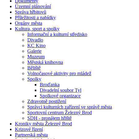
Dokumenty
Územní plánování
Správa hřbitovů
Příležitosti a nabídky
Orgány města
Kultura, sport a spolky
Informační a kulturní středisko
Divadlo
KC Kino
Galerie
Muzeum
Městská knihovna
Běliště
Volnočasové aktivity pro mládež
Spolky
Broďanka
Divadelní soubor Tyl
Spolkové organizace
Zdravotně postižení
Správci kulturních zařízení ve správě města
Sportovní centrum Železný Brod
SDH - pronájem hřiště
Kroniky města Železný Brod
Krizové řízení
Partnerská města