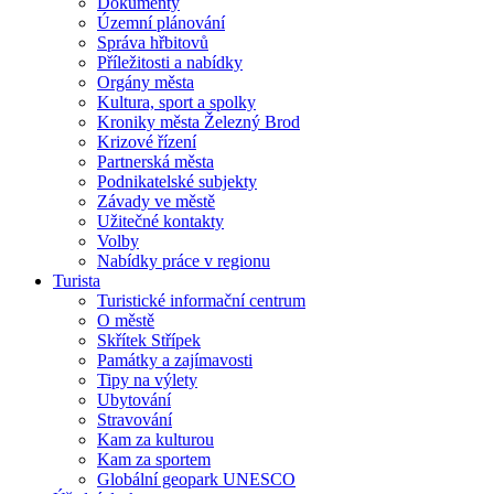
Dokumenty
Územní plánování
Správa hřbitovů
Příležitosti a nabídky
Orgány města
Kultura, sport a spolky
Kroniky města Železný Brod
Krizové řízení
Partnerská města
Podnikatelské subjekty
Závady ve městě
Užitečné kontakty
Volby
Nabídky práce v regionu
Turista
Turistické informační centrum
O městě
Skřítek Střípek
Památky a zajímavosti
Tipy na výlety
Ubytování
Stravování
Kam za kulturou
Kam za sportem
Globální geopark UNESCO