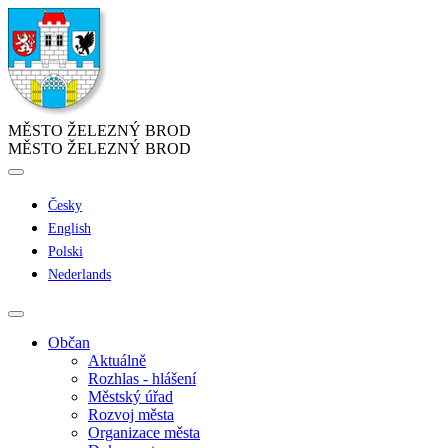
MĚSTO ŽELEZNÝ BROD
MĚSTO ŽELEZNÝ BROD
Česky
English
Polski
Nederlands
Občan
Aktuálně
Rozhlas - hlášení
Městský úřad
Rozvoj města
Organizace města