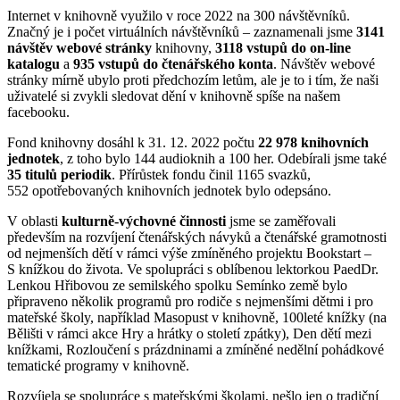
Internet v knihovně využilo v roce 2022 na 300 návštěvníků.
Značný je i počet virtuálních návštěvníků – zaznamenali jsme
31
41
návštěv webové stránky
knihovny,
3118 vstupů do on-line
katalogu
a
935 vstupů do č
t
enářského konta
. Návštěv webové
stránky mírně ubylo proti předchozím letům, ale je to i tím, že naši
uživatelé si zvykli sledovat dění v knihovně spíše na našem
facebooku.
Fond knihovny dosáhl k 31. 12. 2022 počtu
22 978 knihovních
jednotek
, z toho bylo 144 audioknih a 100 her. Odebírali jsme také
35 titulů periodik
. Přírůstek fondu činil 1165 svazků,
552 opotřebovaných knihovních jednotek bylo odepsáno.
V oblasti
kulturně-výchovné činnosti
jsme se zaměřovali
především na rozvíjení čtenářských návyků a čtenářské gramotnosti
od nejmenších dětí v rámci výše zmíněného projektu Bookstart –
S knížkou do života. Ve spolupráci s oblíbenou lektorkou PaedDr.
Lenkou Hřibovou ze semilského spolku Semínko země bylo
připraveno několik programů pro rodiče s nejmenšími dětmi i pro
mateřské školy, například Masopust v knihovně, 100leté knížky (na
Bělišti v rámci akce Hry a hrátky o století zpátky), Den dětí mezi
knížkami, Rozloučení s prázdninami a zmíněné nedělní pohádkové
tematické programy v knihovně.
Rozvíjela se spolupráce s mateřskými školami, nešlo jen o tradiční