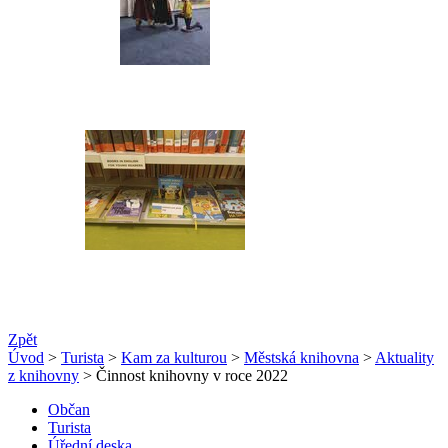
Zpět
Úvod
>
Turista
>
Kam za kulturou
>
Městská knihovna
>
Aktuality
z knihovny
> Činnost knihovny v roce 2022
Občan
Turista
Úřední deska