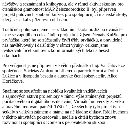
návštěvy a seznámení s knihovnou, ale v rámci aktivit skupiny pro
čtenářskou gramotnost MAP Železnobrodsko II. byl připraven
projekt putovních souborů knížek pro spolupracující mateřské školy,
který se setkal s příznivým ohlasem.
Tradičně spolupracujeme i se základními školami. Již po dvanácté
jsme se zapojili do celostátního projektu Už jsem čtenář- Knížka pro
prvňáčka, které ho se zúčastnily čtyři třídy prvňáčků, a pravidelně
nás navštěvovaly i další třídy v rámci výuky- celkem jsme
realizovali třicet knihovnicko-informatických lekcí a besed
o knihách.
Pro veřejnost jsme připravili v květnu přednášku Ing. Vančatové ze
společnosti Societas Amicuum Liberec o parcích Horní a Dolní
Lužice a v listopadu besedu a autorské čtení spisovatelky Alice
Horáčkové.
Snažíme se soustředit na nabídku kvalitních vzdělávacích
a zájmových aktivit pro seniory v rámci výše zmíněných projektů
počítačového a digitálního vzdělávání, Virtuální univerzity 3. věku
a hravého trénování paměti. Těší nás, že všechny tyto projekty se
setkaly s velkým zájmem a máme na ně kladné ohlasy. Rádi bychom
v těchto aktivitách pokračovali i nadále a chtěli bychom znovu
rozvinout i spolupráci s Domem s pečovatelskou službou.