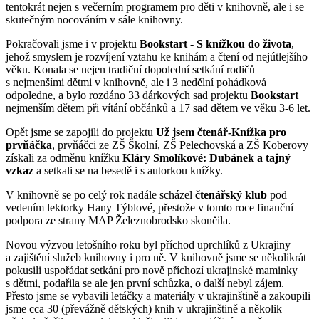
tentokrát nejen s večerním programem pro děti v knihovně, ale i se
skutečným nocováním v sále knihovny.
Pokračovali jsme i v projektu
Boo
k
start -
S knížkou do života
,
jehož smyslem je rozvíjení vztahu ke knihám a čtení od nejútlejšího
věku. Konala se nejen tradiční dopolední setkání rodičů
s nejmenšími dětmi v knihovně, ale i 3 nedělní pohádková
odpoledne, a bylo rozdáno 33 dárkových sad projektu
Bookstart
nejmenším dětem při vítání občánků a 17 sad dětem ve věku 3-6 let.
Opět jsme se zapojili do projektu
Už jsem čtenář-Knížka pro
prvňáčka
, prvňáčci ze ZŠ Školní, ZŠ Pelechovská a ZŠ Koberovy
získali za odměnu knížku
Kláry Smolíkové: Dubánek a tajný
vzkaz
a setkali se na besedě i s autorkou knížky.
V knihovně se po celý rok nadále scházel
čtenářský klub
pod
vedením lektorky Hany Týblové, přestože v tomto roce finanční
podpora ze strany MAP Železnobrodsko skončila.
Novou výzvou letošního roku byl příchod uprchlíků z Ukrajiny
a zajištění služeb knihovny i pro ně. V knihovně jsme se několikrát
pokusili uspořádat setkání pro nově příchozí ukrajinské maminky
s dětmi, podařila se ale jen první schůzka, o další nebyl zájem.
Přesto jsme se vybavili letáčky a materiály v ukrajinštině a zakoupili
jsme cca 30 (převážně dětských) knih v ukrajinštině a několik