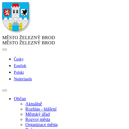
MĚSTO ŽELEZNÝ BROD
MĚSTO ŽELEZNÝ BROD
Česky
English
Polski
Nederlands
Občan
Aktuálně
Rozhlas - hlášení
Městský úřad
Rozvoj města
Organizace města