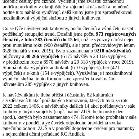
učebnic češtiny pro cizince. Vyčlenili jsme zvláštní označenou
poličku pro knihy v ukrajinštině a zájemci si nás našli a poměrně
hodně tuto nabídku využívají, další knihy jsme jim zprostředkovali
meziknihovní výpůjční službou z jiných knihoven.
Co se týče návštěvnosti knihovny, počtu čtenářů a výpůjček, nastal
potěšitelný stoupající trend. Dosáhli jsme počtu
973 registrovaných
čtenářů, z toho 283 čtenářů do 15 let
, což je výrazný nárůst nejen
proti minulému roku (900 čtenářů), ale i proti předcovidovým letům
(828 čtenářů v roce 2019). Bylo zaznamenáno
9218 návštěvníků
půjčovny a
30 266 výpůjček
(6175 návštěv a 23 166 výpůjček
v předchozím roce a 6970 návštěv a 29 318 výpůjček v roce 2019).
Stoupá obliba výpůjček audioknih (610 výpůjček), her (421
výpůjček) a e-knih (154 e-výpůjček). Využívána je i meziknihovní
výpůjční služba, touto formou jsme zprostředkovali našim
uživatelům 285 výpůjček z jiných knihoven.
K návštěvníkům je třeba přičíst i účastníky 82 kulturních
a vzdělávacích akcí pořádaných knihovnou, kterých bylo za rok
2022 celkem 1406, a návštěvníky dalších 14 akcí pořádaných v sále
knihovny jinými subjekty (např. matiné ZUŠ, hejtmanský den
apod.), kterých bylo zaznamenáno 474. Kromě toho probíhala v sále
knihovny v pondělí a ve čtvrtek odpoledne pravidelná výuka
tanečního odboru ZUŠ a v pondělí dopoledne cvičení pro maminky
s nejmenšími dětmi pořádané RC Andílek.