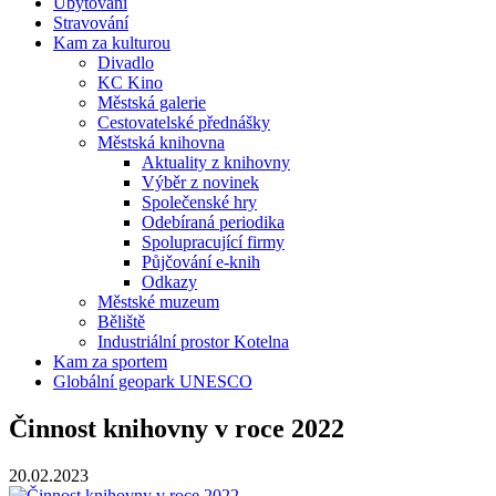
Ubytování
Stravování
Kam za kulturou
Divadlo
KC Kino
Městská galerie
Cestovatelské přednášky
Městská knihovna
Aktuality z knihovny
Výběr z novinek
Společenské hry
Odebíraná periodika
Spolupracující firmy
Půjčování e-knih
Odkazy
Městské muzeum
Běliště
Industriální prostor Kotelna
Kam za sportem
Globální geopark UNESCO
Činnost knihovny v roce 2022
20.02.2023