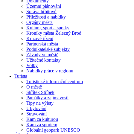
Dokumenty
Územní plánování
Správa hřbitovů
Příležitosti a nabídky
Orgány města
Kultura, sport a spolky
Kroniky města Železný Brod
Krizové řízení
Partnerská města
Podnikatelské subjekty
Závady ve městě
Užitečné kontakty
Volby
Nabídky práce v regionu
Turista
Turistické informační centrum
O městě
Skřítek Střípek
Památky a zajímavosti
Tipy na výlety
Ubytování
Stravování
Kam za kulturou
Kam za sportem
Globální geopark UNESCO