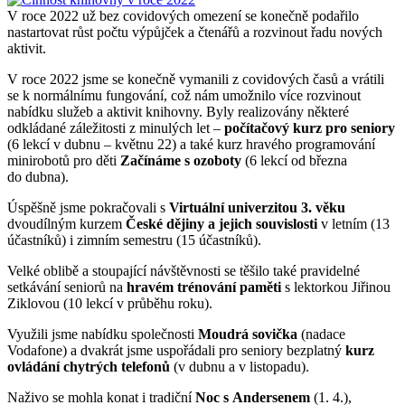
V roce 2022 už bez covidových omezení se konečně podařilo
nastartovat růst počtu výpůjček a čtenářů a rozvinout řadu nových
aktivit.
V roce 2022 jsme se konečně vymanili z covidových časů a vrátili
se k normálnímu fungování, což nám umožnilo více rozvinout
nabídku služeb a aktivit knihovny. Byly realizovány některé
odkládané záležitosti z minulých let –
počítačový kurz pro seniory
(6 lekcí v dubnu – květnu 22) a také kurz hravého programování
minirobotů pro děti
Začínáme s ozoboty
(6 lekcí od března
do dubna).
Úspěšně jsme pokračovali s
Virtuální univerzitou 3. věku
dvoudílným kurzem
České dějiny a jejich souvislosti
v letním (13
účastníků) i zimním semestru (15 účastníků).
Velké oblibě a stoupající návštěvnosti se těšilo také pravidelné
setkávání seniorů na
hravém trénování paměti
s lektorkou Jiřinou
Ziklovou (10 lekcí v průběhu roku).
Využili jsme nabídku společnosti
Moudrá sovička
(nadace
Vodafone) a dvakrát jsme uspořádali pro seniory bezplatný
kurz
ovládání chytrých telefonů
(v dubnu a v listopadu).
Naživo se mohla konat i tradiční
Noc s Andersenem
(1. 4.),