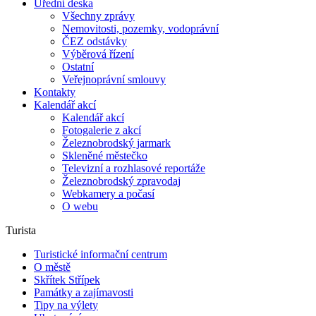
Úřední deska
Všechny zprávy
Nemovitosti, pozemky, vodoprávní
ČEZ odstávky
Výběrová řízení
Ostatní
Veřejnoprávní smlouvy
Kontakty
Kalendář akcí
Kalendář akcí
Fotogalerie z akcí
Železnobrodský jarmark
Skleněné městečko
Televizní a rozhlasové reportáže
Železnobrodský zpravodaj
Webkamery a počasí
O webu
Turista
Turistické informační centrum
O městě
Skřítek Střípek
Památky a zajímavosti
Tipy na výlety