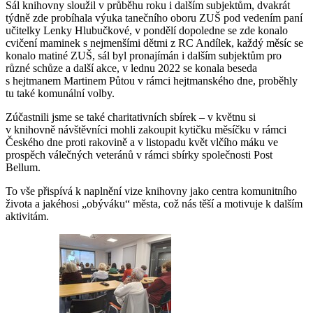
Sál knihovny sloužil v průběhu roku i dalším subjektům, dvakrát
týdně zde probíhala výuka tanečního oboru ZUŠ pod vedením paní
učitelky Lenky Hlubučkové, v pondělí dopoledne se zde konalo
cvičení maminek s nejmenšími dětmi z RC Andílek, každý měsíc se
konalo matiné ZUŠ, sál byl pronajímán i dalším subjektům pro
různé schůze a další akce, v lednu 2022 se konala beseda
s hejtmanem Martinem Půtou v rámci hejtmanského dne, proběhly
tu také komunální volby.
Zúčastnili jsme se také charitativních sbírek – v květnu si
v knihovně návštěvníci mohli zakoupit kytičku měsíčku v rámci
Českého dne proti rakovině a v listopadu květ vlčího máku ve
prospěch válečných veteránů v rámci sbírky společnosti Post
Bellum.
To vše přispívá k naplnění vize knihovny jako centra komunitního
života a jakéhosi „obýváku“ města, což nás těší a motivuje k dalším
aktivitám.