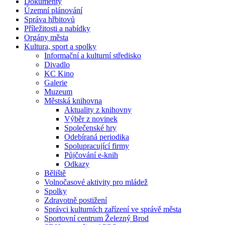
Dokumenty
Územní plánování
Správa hřbitovů
Příležitosti a nabídky
Orgány města
Kultura, sport a spolky
Informační a kulturní středisko
Divadlo
KC Kino
Galerie
Muzeum
Městská knihovna
Aktuality z knihovny
Výběr z novinek
Společenské hry
Odebíraná periodika
Spolupracující firmy
Půjčování e-knih
Odkazy
Běliště
Volnočasové aktivity pro mládež
Spolky
Zdravotně postižení
Správci kulturních zařízení ve správě města
Sportovní centrum Železný Brod