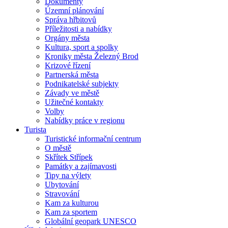
Dokumenty
Územní plánování
Správa hřbitovů
Příležitosti a nabídky
Orgány města
Kultura, sport a spolky
Kroniky města Železný Brod
Krizové řízení
Partnerská města
Podnikatelské subjekty
Závady ve městě
Užitečné kontakty
Volby
Nabídky práce v regionu
Turista
Turistické informační centrum
O městě
Skřítek Střípek
Památky a zajímavosti
Tipy na výlety
Ubytování
Stravování
Kam za kulturou
Kam za sportem
Globální geopark UNESCO