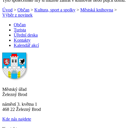
Tyto společenské hry si můžete zahrát v knihovně nebo půjčit domů.
Úvod
>
Občan
>
Kultura, sport a spolky
>
Městská knihovna
>
Výběr z novinek
Občan
Turista
Úřední deska
Kontakty
Kalendář akcí
Městský úřad
Železný Brod
náměstí 3. května 1
468 22 Železný Brod
Kde nás najdete