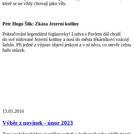
které se ne vždy chovají jako víly.
Petr Hugo Šlik: Zkáza Jezerní kotliny
Pokračování legendární foglarovky! Ludva s Pavlem dál chodí
do své milované Jezerní kotliny a nosí do města lékárníkovi vzácný
šafrán. Při jedné z výprav objeví jeskyni a v ní něco, co otevře celou
řadu otázek.
15.01.2016
Výběr z novinek - únor 2023