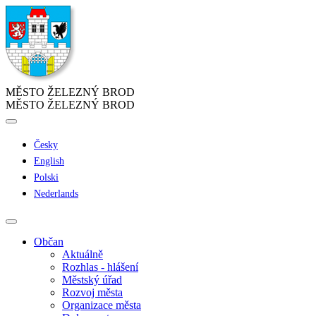
MĚSTO ŽELEZNÝ BROD
MĚSTO ŽELEZNÝ BROD
Česky
English
Polski
Nederlands
Občan
Aktuálně
Rozhlas - hlášení
Městský úřad
Rozvoj města
Organizace města