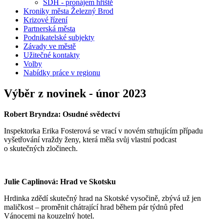
SDH - pronájem hřiště
Kroniky města Železný Brod
Krizové řízení
Partnerská města
Podnikatelské subjekty
Závady ve městě
Užitečné kontakty
Volby
Nabídky práce v regionu
Výběr z novinek - únor 2023
Robert Bryndza: Osudné svědectví
Inspektorka Erika Fosterová se vrací v novém strhujícím případu
vyšetřování vraždy ženy, která měla svůj vlastní podcast
o skutečných zločinech.
Julie Caplinová: Hrad ve Skotsku
Hrdinka zdědí skutečný hrad na Skotské vysočině, zbývá už jen
maličkost – proměnit chátrající hrad během pár týdnů před
Vánocemi na kouzelný hotel.