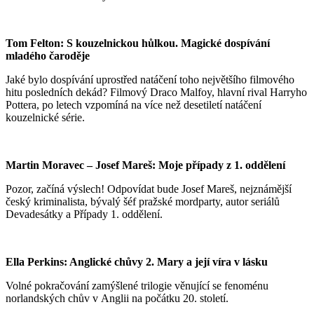
Tom Felton: S kouzelnickou hůlkou. Magické dospívání
mladého čaroděje
Jaké bylo dospívání uprostřed natáčení toho největšího filmového
hitu posledních dekád? Filmový Draco Malfoy, hlavní rival Harryho
Pottera, po letech vzpomíná na více než desetiletí natáčení
kouzelnické série.
Martin Moravec – Josef Mareš: Moje případy z 1. oddělení
Pozor, začíná výslech! Odpovídat bude Josef Mareš, nejznámější
český kriminalista, bývalý šéf pražské mordparty, autor seriálů
Devadesátky a Případy 1. oddělení.
Ella Perkins: Anglické chůvy 2. Mary a její víra v lásku
Volné pokračování zamýšlené trilogie věnující se fenoménu
norlandských chův v Anglii na počátku 20. století.