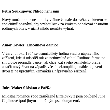
Petra Soukupová: Nikdo není sám
Nový román oblíbené autorky vtáhne čtenáře do světa, ve kterém se
spolehlivě poznává, aby vzápětí krok za krokem odhaloval absurditu
rodinných bitev, v nichž nikdo nemůže vyhrát.
Amor Towles: Lincolnova dálnice
V červnu roku 1954 se osmnáctiletý hrdina vrací z nápravného
zařízení, kde si odseděl rok za neúmyslné zabití. Rodinná farma po
smrti otce propadla bance, tak chce vzít svého osmiletého bratra
a začít nový život na západě, vše ale zkomplikuje náhlé objevení
dvou tajně uprchlých kamarádů z nápravného zařízení.
Jules Wake: S láskou z Paříže
Milostná romance zpod zasněžené Eiffelovky z pera oblíbené Julie
Caplinové (pod jiným autorčiným pseudonymem).