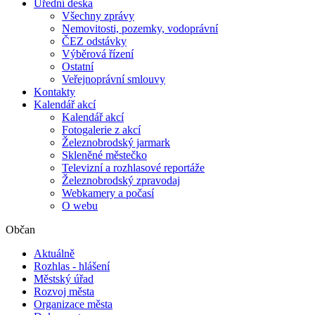
Úřední deska
Všechny zprávy
Nemovitosti, pozemky, vodoprávní
ČEZ odstávky
Výběrová řízení
Ostatní
Veřejnoprávní smlouvy
Kontakty
Kalendář akcí
Kalendář akcí
Fotogalerie z akcí
Železnobrodský jarmark
Skleněné městečko
Televizní a rozhlasové reportáže
Železnobrodský zpravodaj
Webkamery a počasí
O webu
Občan
Aktuálně
Rozhlas - hlášení
Městský úřad
Rozvoj města
Organizace města