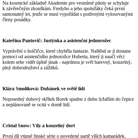
Na kosmické základně Akademie pro vesmírné piloty se schyluje
k závěrečným zkouškám. Fredyho a jeho spolužáky čeká první
samostatný let, jenže se musí vypořádat s podivnými vylosovanými
členy posádky.
Kateřina Pantovič: Justýnka a asistenční jednorožec
Vyprávění o holčičce, které chyběla fantazie. Naštěstí se jí dostane
pomoci od asistenčního jednorožce Huberta, který ji naučí věci
kolem sebe vidět úplně jinak - najednou je svět barevný, kouzelný,
plný dobrodružství a zážitků.
Klára Smolíková: Dubánek ve světě lidí
Neposedný dubový skřítek Borek spadne z dubu lyžařům do čepice
a neplánovaně se ocitá v domě lidí.
Cristal Snow: Víly a kouzelný dort
První díl vtipné finské série o povedené partě vílích kamarádek,