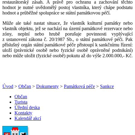
restaurátorský zásah. A právě pro ochranu a zachování těchto
hodnot je nutné uvědomělý postoj vlastníka, který chápe podstatu
hodnot a průběžné spolupráce se státní památkovou péčí.
Může ale také nastat situace, že vlastník kulturní památky nebo
vlastník objektu, jež se nachází na území památkové rezervace nebo
zóny, neplní nebo hrubě porušuje povinnosti vyplývající
z ustanovení zákona č. 20/1987 Sb., o státní památkové péči. Pak
příslušný orgán státní památkové péče přistoupí k sankčnímu řízení:
uloží (právnické osobě nebo fyzické osobě oprávněné podnikání)
nebo může uložit (fyzické osobě) pokutu až do výše 2.000.000,- Kč.
Úvod
>
Občan
>
Dokumenty
>
Památková péče
>
Sankce
Občan
Turista
Úřední deska
Kontakty
Kalendář akcí