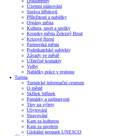
Dokumenty
Územní plánování
Správa hřbitovů
Příležitosti a nabídky
Orgány města
Kultura, sport a spolky
Kroniky města Železný Brod
Krizové řízení
Partnerská města
Podnikatelské subjekty
Závady ve městě
Užitečné kontakty
Volby
Nabídky práce v regionu
Turista
Turistické informační centrum
O městě
Skřítek Střípek
Památky a zajímavosti
Tipy na výlety
Ubytování
Stravování
Kam za kulturou
Kam za sportem
Globální geopark UNESCO