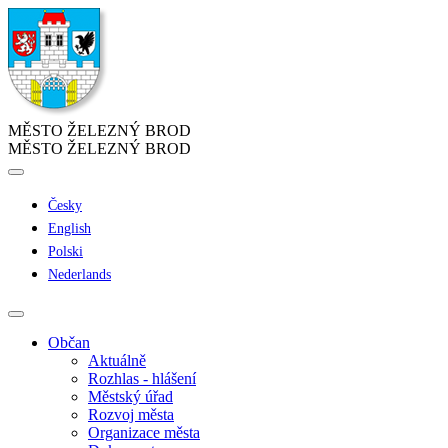
MĚSTO ŽELEZNÝ BROD
MĚSTO ŽELEZNÝ BROD
Česky
English
Polski
Nederlands
Občan
Aktuálně
Rozhlas - hlášení
Městský úřad
Rozvoj města
Organizace města