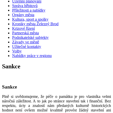
Územní plánování
Správa hřbitovů
Příležitosti a nabídky
Orgány města
Kultura, sport a spolky
Kroniky města Železný Brod
Krizové řízení
Partnerská města
Podnikatelské subjekty
Závady ve městě
Užitečné kontakty
Volby
Nabídky práce v regionu
Sankce
Sankce
Plně si uvědomujeme, že péče o památku je pro vlastníka velmi
náročná záležitost. A to jak po stránce stavební tak i finanční. Bez
respektu, úcty a znalostí nám předaných kulturně historických
hodnot není ovšem možné kvalitně provést žádný stavební ani