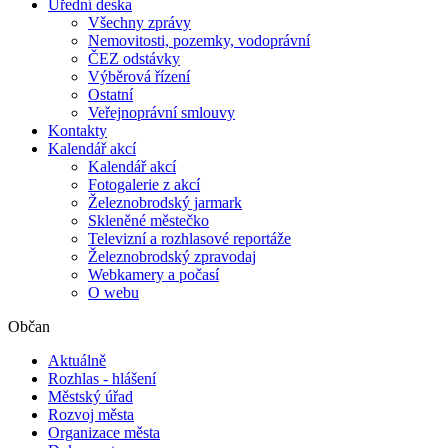
Úřední deska
Všechny zprávy
Nemovitosti, pozemky, vodoprávní
ČEZ odstávky
Výběrová řízení
Ostatní
Veřejnoprávní smlouvy
Kontakty
Kalendář akcí
Kalendář akcí
Fotogalerie z akcí
Železnobrodský jarmark
Skleněné městečko
Televizní a rozhlasové reportáže
Železnobrodský zpravodaj
Webkamery a počasí
O webu
Občan
Aktuálně
Rozhlas - hlášení
Městský úřad
Rozvoj města
Organizace města