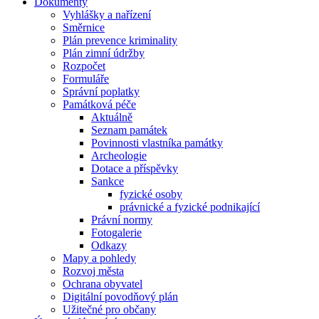
Dokumenty
Vyhlášky a nařízení
Směrnice
Plán prevence kriminality
Plán zimní údržby
Rozpočet
Formuláře
Správní poplatky
Památková péče
Aktuálně
Seznam památek
Povinnosti vlastníka památky
Archeologie
Dotace a příspěvky
Sankce
fyzické osoby
právnické a fyzické podnikající
Právní normy
Fotogalerie
Odkazy
Mapy a pohledy
Rozvoj města
Ochrana obyvatel
Digitální povodňový plán
Užitečné pro občany