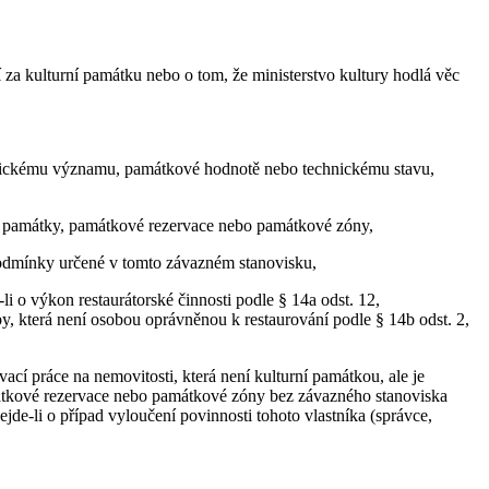
 kulturní památku nebo o tom, že ministerstvo kultury hodlá věc
itickému významu, památkové hodnotě nebo technickému stavu,
 památky, památkové rezervace nebo památkové zóny,
odmínky určené v tomto závazném stanovisku,
i o výkon restaurátorské činnosti podle § 14a odst. 12,
by, která není osobou oprávněnou k restaurování podle § 14b odst. 2,
cí práce na nemovitosti, která není kulturní památkou, ale je
átkové rezervace nebo památkové zóny bez závazného stanoviska
e-li o případ vyloučení povinnosti tohoto vlastníka (správce,