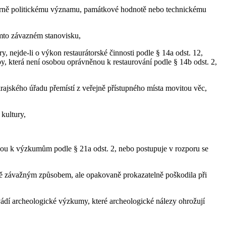
turně politickému významu, památkové hodnotě nebo technickému
mto závazném stanovisku,
, nejde-li o výkon restaurátorské činnosti podle § 14a odst. 12,
by, která není osobou oprávněnou k restaurování podle § 14b odst. 2,
ajského úřadu přemístí z veřejně přístupného místa movitou věc,
kultury,
u k výzkumům podle § 21a odst. 2, nebo postupuje v rozporu se
ně závažným způsobem, ale opakovaně prokazatelně poškodila při
ádí archeologické výzkumy, které archeologické nálezy ohrožují