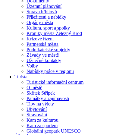
Dokumenty
Územní plánování
Správa hřbitovů
Příležitosti a nabídky
Orgány města
Kultura, sport a spolky
Kroniky města Železný Brod
Krizové řízení
Partnerská města
Podnikatelské subjekty
Závady ve městě
Užitečné kontakty
Volby
Nabídky práce v regionu
Turista
Turistické informační centrum
O městě
Skřítek Střípek
Památky a zajímavosti
Tipy na výlety
Ubytování
Stravování
Kam za kulturou
Kam za sportem
Globální geopark UNESCO