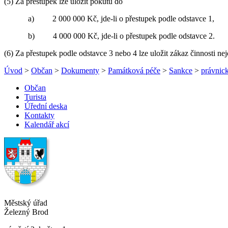
(5) Za přestupek lze uložit pokutu do
a) 2 000 000 Kč, jde-li o přestupek podle odstavce 1,
b) 4 000 000 Kč, jde-li o přestupek podle odstavce 2.
(6) Za přestupek podle odstavce 3 nebo 4 lze uložit zákaz činnosti nej
Úvod
>
Občan
>
Dokumenty
>
Památková péče
>
Sankce
>
právnick
Občan
Turista
Úřední deska
Kontakty
Kalendář akcí
Městský úřad
Železný Brod