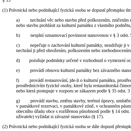
§ 35
(1) Právnická nebo podnikající fyzická osoba se dopustí přestupku tím
a) nechrání věc nebo stavbu před poškozením, zničením nebo
nebo stavbu prohlásit za kulturní památku z vlastního podnětu,
b) nesplní oznamovací povinnost stanovenou v § 3 odst. 5
c) nepečuje o zachování kulturní památky, neudržuje ji v d
nechrání ji před ohrožením, poškozením nebo znehodnocením 
d) porušuje podmínky určené v rozhodnutí o vymezení ochr
e) provádí obnovu kulturní památky bez závazného stanovi
f) provádí restaurování, jde-li o kulturní památku, prostředn
prostřednictvím fyzické osoby, které byla restaurátorská činn
nebo která postupuje v rozporu se zákazem podle § 35 odst. 3 
g) provádí stavbu, změnu stavby, terénní úpravy, umístění ne
v památkové rezervaci, v památkové zóně, v ochranném pásmu
obecního úřadu obce s rozšířenou působností podle § 14 odst.
uživatele) vyžádat si závazné stanovisko (§ 17).
(2) Právnická nebo podnikající fyzická osoba se dále dopustí přestupk