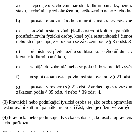
a) nepečuje o zachování národní kulturní památky, neudržu
stavu, nechrání ji před ohrožením, poškozením nebo znehodno
b) provádí obnovu národní kulturní památky bez závazného
c) provádí restaurování, jde-li o národní kulturní památku, p
prostřednictvím fyzické osoby, které byla restaurátorská činn
nebo která postupuje v rozporu se zákazem podle § 35 odst. 3 
d) přemístí bez předchozího souhlasu krajského úřadu stavbu
která je kulturní památkou,
e) zapůjčí do zahraničí nebo se pokusí do zahraničí vyvézt
f) nesplní oznamovací povinnost stanovenou v § 21 odst. 4,
g) provádí v rozporu s § 21 odst. 2 archeologický výzkum,
zákazem podle § 35 odst. 4 nebo § 39 odst. 4.
(3) Právnická nebo podnikající fyzická osoba se jako osoba oprávně
restaurování kulturní památku nebo její část, která je dílem výtvar
(4) Právnická nebo podnikající fyzická osoba se jako osoba oprávně
nebo poškozují.