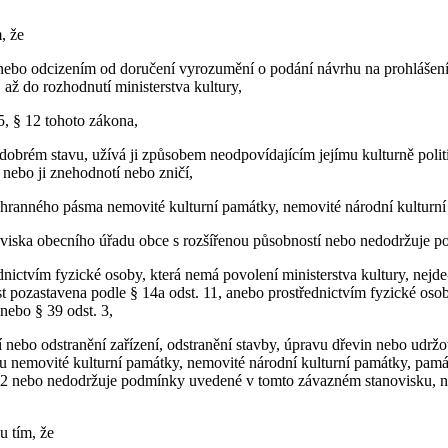
, že
 odcizením od doručení vyrozumění o podání návrhu na prohlášení za
 až do rozhodnutí ministerstva kultury,
, § 12 tohoto zákona,
obrém stavu, užívá ji způsobem neodpovídajícím jejímu kulturně pol
nebo ji znehodnotí nebo zničí,
anného pásma nemovité kulturní památky, nemovité národní kulturní
ska obecního úřadu obce s rozšířenou působností nebo nedodržuje p
ictvím fyzické osoby, která nemá povolení ministerstva kultury, nejde-l
ost pozastavena podle § 14a odst. 11, anebo prostřednictvím fyzické oso
nebo § 39 odst. 3,
bo odstranění zařízení, odstranění stavby, úpravu dřevin nebo udržova
 nemovité kulturní památky, nemovité národní kulturní památky, pam
 2 nebo nedodržuje podmínky uvedené v tomto závazném stanovisku, nejd
u tím, že