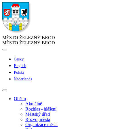
MĚSTO ŽELEZNÝ BROD
MĚSTO ŽELEZNÝ BROD
Česky
English
Polski
Nederlands
Občan
Aktuálně
Rozhlas - hlášení
Městský úřad
Rozvoj města
Organizace města