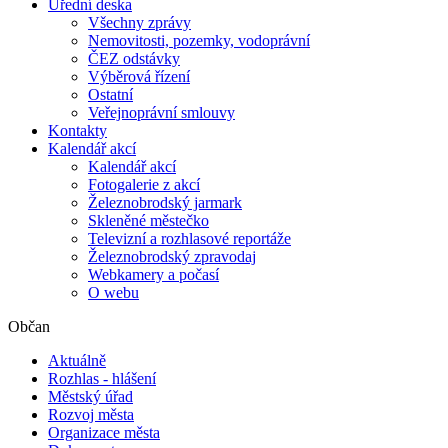
Úřední deska
Všechny zprávy
Nemovitosti, pozemky, vodoprávní
ČEZ odstávky
Výběrová řízení
Ostatní
Veřejnoprávní smlouvy
Kontakty
Kalendář akcí
Kalendář akcí
Fotogalerie z akcí
Železnobrodský jarmark
Skleněné městečko
Televizní a rozhlasové reportáže
Železnobrodský zpravodaj
Webkamery a počasí
O webu
Občan
Aktuálně
Rozhlas - hlášení
Městský úřad
Rozvoj města
Organizace města