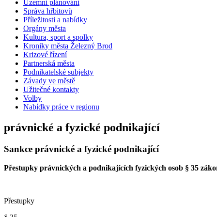
Územní plánování
Správa hřbitovů
Příležitosti a nabídky
Orgány města
Kultura, sport a spolky
Kroniky města Železný Brod
Krizové řízení
Partnerská města
Podnikatelské subjekty
Závady ve městě
Užitečné kontakty
Volby
Nabídky práce v regionu
právnické a fyzické podnikající
Sankce právnické a fyzické podnikající
Přestupky právnických a podnikajících fyzických osob
§ 35 záko
Přestupky