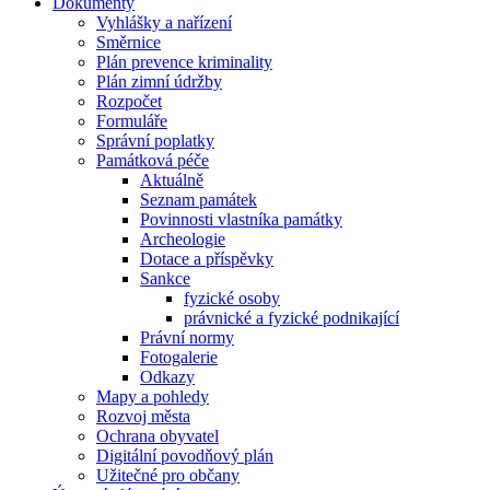
Dokumenty
Vyhlášky a nařízení
Směrnice
Plán prevence kriminality
Plán zimní údržby
Rozpočet
Formuláře
Správní poplatky
Památková péče
Aktuálně
Seznam památek
Povinnosti vlastníka památky
Archeologie
Dotace a příspěvky
Sankce
fyzické osoby
právnické a fyzické podnikající
Právní normy
Fotogalerie
Odkazy
Mapy a pohledy
Rozvoj města
Ochrana obyvatel
Digitální povodňový plán
Užitečné pro občany