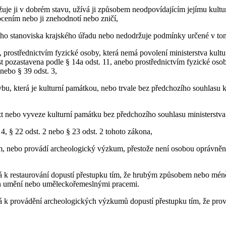
je ji v dobrém stavu, užívá ji způsobem neodpovídajícím jejímu kul
cením nebo ji znehodnotí nebo zničí,
 stanoviska krajského úřadu nebo nedodržuje podmínky určené v to
rostřednictvím fyzické osoby, která nemá povolení ministerstva kultury
ost pozastavena podle § 14a odst. 11, anebo prostřednictvím fyzické oso
nebo § 39 odst. 3,
, která je kulturní památkou, nebo trvale bez předchozího souhlasu kr
 nebo vyveze kulturní památku bez předchozího souhlasu ministerstva 
 § 22 odst. 2 nebo § 23 odst. 2 tohoto zákona,
 nebo provádí archeologický výzkum, přestože není osobou oprávněno
ná k restaurování dopustí přestupku tím, že hrubým způsobem nebo mé
ných umění nebo uměleckořemeslnými pracemi.
ná k provádění archeologických výzkumů dopustí přestupku tím, že prov