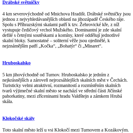
Drábské světničky
4 km severovýchodně od Mnichova Hradišt. Drábské světničky jsou
jednou z nejvyhledávanějších oblastí na jihozápadě Českého ráje.
Spolu s Příhrazskými skalami patří k tzv. Žehrovické kře, z níž
vystupuje čedičový vrchol Mužského. Dominantní je zde skalní
defilé s četnými soutěskami a komíny, které oddělují jednotlivé
skalní bloky. Samostatné – soliterní věže jsou ojedinělé, k
nejznámějším patří „Kočka“, „Bohatýr“ či „Minaret“.
Hruboskalsko
5 km jihovýchodně od Turnov. Hruboskalsko je jedním z
nejkrásnějších a zároveň nejrozsáhlejších skalních měst v Čechách.
Turisticky velmi atraktivní, rozmanitostí a rozmístěním skalních
tvarů výjimečné skalní město se nachází ve střední části Jičínské
pahorkatiny, mezi zříceninami hradu Valdštejn a zámkem Hrubá
skála.
Klokočské skály
Toto skalní město leží u vsi Klokočí mezi Turnovem a Kozákovým.