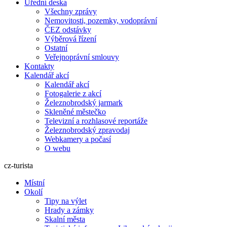
Úřední deska
Všechny zprávy
Nemovitosti, pozemky, vodoprávní
ČEZ odstávky
Výběrová řízení
Ostatní
Veřejnoprávní smlouvy
Kontakty
Kalendář akcí
Kalendář akcí
Fotogalerie z akcí
Železnobrodský jarmark
Skleněné městečko
Televizní a rozhlasové reportáže
Železnobrodský zpravodaj
Webkamery a počasí
O webu
cz-turista
Místní
Okolí
Tipy na výlet
Hrady a zámky
Skalní města