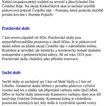
Nabízí neopakovatelný rozhled na severní a jihovýchodní část
Českého Ráje. Na okraji Klokočských skal se nachází největší
pískovcová jeskyně Českého ráje – Postojna, která poskytla útočiště
prvním lovcům v Horním Pojizeří.
Prachovské skály
7 km severo-západně od Jičín. Prachovské skály jsou
nejnavštěvovanějším prostorem v okolí Jičína. Je to pískovcové
skalní město na jižním okraji Českého ráje v zalesněném terénu.
Rozlohou je neveliké, ale turisticky a horolezecky bohaté skalními
seskupeními s prehistorickými nálezy. Již od roku 1933 jsou
Prachovské skály chráněny jako přírodní rezervace.
Suché skály
Suché skály se nacházejí asi 3 km od Malé Skály a 2 km od
Líšného. Atraktivní skalní hřeben z pevného pískovce vyčnívá
vysoko nad les a zdálky tak připomíná varhany nebo dračí hřbet.
Dříve se Suché skály jmenovaly Kantorovy varhany, dnes jsou též
nazývány českými Dolomity. Kamenná kulisa je výsledkem
posouvání zemských ker, kdy došlo k vyzdvižení spodní vrstvy