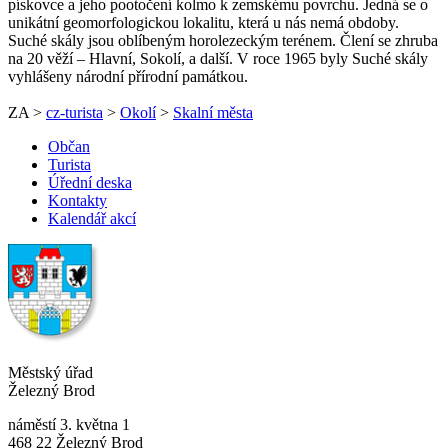
pískovce a jeho pootočení kolmo k zemskému povrchu. Jedná se o
unikátní geomorfologickou lokalitu, která u nás nemá obdoby.
Suché skály jsou oblíbeným horolezeckým terénem. Člení se zhruba
na 20 věží – Hlavní, Sokolí, a další. V roce 1965 byly Suché skály
vyhlášeny národní přírodní památkou.
ZA >
cz-turista
>
Okolí
>
Skalní města
Občan
Turista
Úřední deska
Kontakty
Kalendář akcí
Městský úřad
Železný Brod
náměstí 3. května 1
468 22 Železný Brod