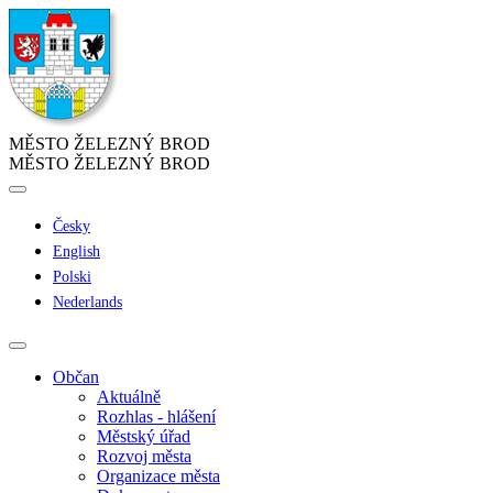
MĚSTO ŽELEZNÝ BROD
MĚSTO ŽELEZNÝ BROD
Česky
English
Polski
Nederlands
Občan
Aktuálně
Rozhlas - hlášení
Městský úřad
Rozvoj města
Organizace města