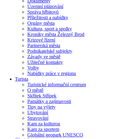
Dokumenty
Územní plánování
Správa hřbitovů
Příležitosti a nabídky
Orgány města
Kultura, sport a spolky
Kroniky města Železný Brod
Krizové řízení
Partnerská města
Podnikatelské subjekty
Závady ve městě
Užitečné kontakty
Volby
Nabídky práce v regionu
Turista
Turistické informační centrum
O městě
Skřítek Střípek
Památky a zajímavosti
Tipy na výlety
Ubytování
Stravování
Kam za kulturou
Kam za sportem
Globální geopark UNESCO