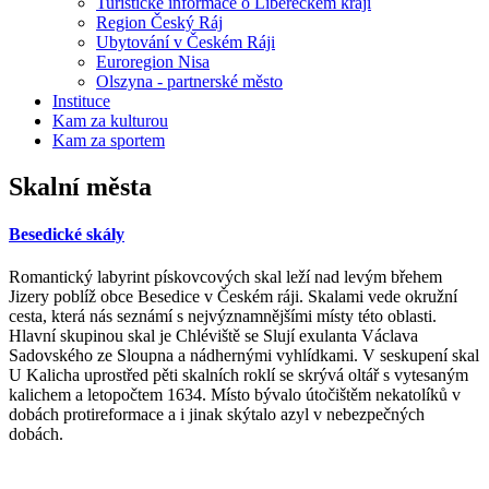
Turistické informace o Libereckém kraji
Region Český Ráj
Ubytování v Českém Ráji
Euroregion Nisa
Olszyna - partnerské město
Instituce
Kam za kulturou
Kam za sportem
Skalní města
Besedické skály
Romantický labyrint pískovcových skal leží nad levým břehem
Jizery poblíž obce Besedice v Českém ráji. Skalami vede okružní
cesta, která nás seznámí s nejvýznamnějšími místy této oblasti.
Hlavní skupinou skal je Chléviště se Slují exulanta Václava
Sadovského ze Sloupna a nádhernými vyhlídkami. V seskupení skal
U Kalicha uprostřed pěti skalních roklí se skrývá oltář s vytesaným
kalichem a letopočtem 1634. Místo bývalo útočištěm nekatolíků v
dobách protireformace a i jinak skýtalo azyl v nebezpečných
dobách.