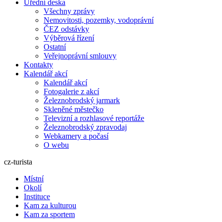
Úřední deska
Všechny zprávy
Nemovitosti, pozemky, vodoprávní
ČEZ odstávky
Výběrová řízení
Ostatní
Veřejnoprávní smlouvy
Kontakty
Kalendář akcí
Kalendář akcí
Fotogalerie z akcí
Železnobrodský jarmark
Skleněné městečko
Televizní a rozhlasové reportáže
Železnobrodský zpravodaj
Webkamery a počasí
O webu
cz-turista
Místní
Okolí
Instituce
Kam za kulturou
Kam za sportem