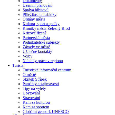
Dokumenty
Územní plánování
Správa hřbitovů
Příležitosti a nabídky
Orgány města
Kultura, sport a spolky
Kroniky města Železný Brod
Krizové řízení
Partnerská města
Podnikatelské subjekty
Závady ve městě
Užitečné kontakty
Volby
Nabídky práce v regionu
Turista
Turistické informační centrum
O městě
Skřítek Střípek
Památky a zajímavosti
Tipy na výlety
Ubytování
Stravování
Kam za kulturou
Kam za sportem
Globální geopark UNESCO