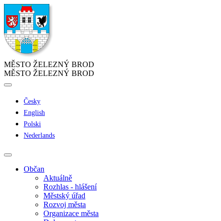
MĚSTO ŽELEZNÝ BROD
MĚSTO ŽELEZNÝ BROD
Česky
English
Polski
Nederlands
Občan
Aktuálně
Rozhlas - hlášení
Městský úřad
Rozvoj města
Organizace města