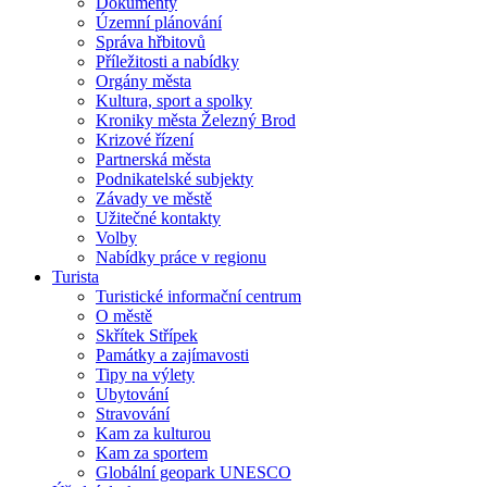
Dokumenty
Územní plánování
Správa hřbitovů
Příležitosti a nabídky
Orgány města
Kultura, sport a spolky
Kroniky města Železný Brod
Krizové řízení
Partnerská města
Podnikatelské subjekty
Závady ve městě
Užitečné kontakty
Volby
Nabídky práce v regionu
Turista
Turistické informační centrum
O městě
Skřítek Střípek
Památky a zajímavosti
Tipy na výlety
Ubytování
Stravování
Kam za kulturou
Kam za sportem
Globální geopark UNESCO