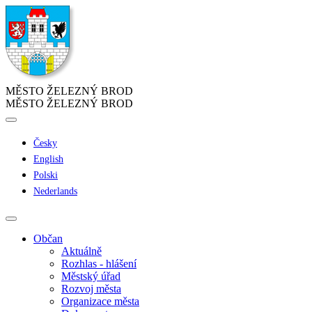
MĚSTO ŽELEZNÝ BROD
MĚSTO ŽELEZNÝ BROD
Česky
English
Polski
Nederlands
Občan
Aktuálně
Rozhlas - hlášení
Městský úřad
Rozvoj města
Organizace města