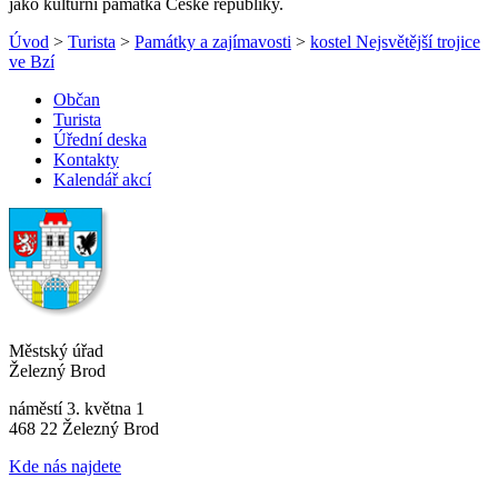
jako kulturní památka České republiky.
Úvod
>
Turista
>
Památky a zajímavosti
>
kostel Nejsvětější trojice
ve Bzí
Občan
Turista
Úřední deska
Kontakty
Kalendář akcí
Městský úřad
Železný Brod
náměstí 3. května 1
468 22 Železný Brod
Kde nás najdete