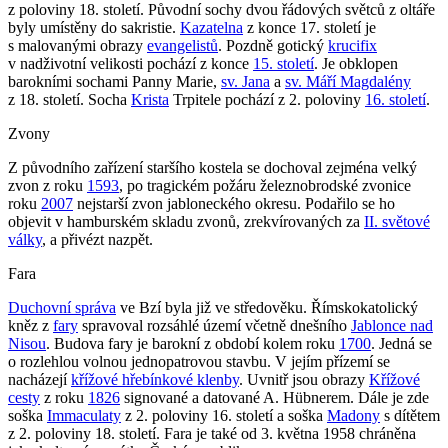
z poloviny 18. století. Původní sochy dvou řádových světců z oltáře
byly umístěny do sakristie.
Kazatelna
z konce 17. století je
s malovanými obrazy
evangelistů
. Pozdně gotický
krucifix
v nadživotní velikosti pochází z konce
15. století
. Je obklopen
barokními sochami Panny Marie,
sv. Jana
a
sv. Máří Magdalény
z 18. století. Socha
Krista
Trpitele pochází z 2. poloviny
16. století
.
Zvony
Z původního zařízení staršího kostela se dochoval zejména velký
zvon z roku
1593
, po tragickém požáru železnobrodské zvonice
roku
2007
nejstarší zvon jabloneckého okresu. Podařilo se ho
objevit v hamburském skladu zvonů, zrekvírovaných za
II. světové
války
, a přivézt nazpět.
Fara
Duchovní správa
ve Bzí byla již ve středověku. Římskokatolický
kněz z
fary
spravoval rozsáhlé území včetně dnešního
Jablonce nad
Nisou
. Budova fary je barokní z období kolem roku
1700
. Jedná se
o rozlehlou volnou jednopatrovou stavbu. V jejím přízemí se
nacházejí
křížové hřebínkové klenby
. Uvnitř jsou obrazy
Křížové
cesty
z roku
1826
signované a datované A. Hübnerem. Dále je zde
soška
Immaculaty
z 2. poloviny 16. století a soška
Madony
s dítětem
z 2. poloviny 18. století. Fara je také od 3. května 1958 chráněna