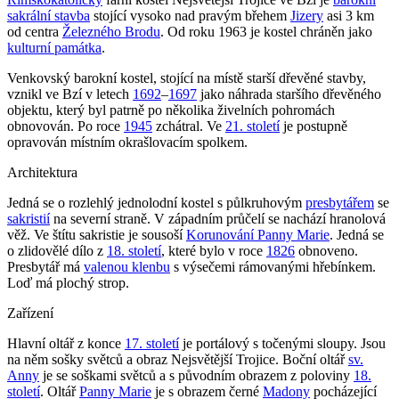
sakrální stavba
stojící vysoko nad pravým břehem
Jizery
asi 3 km
od centra
Železného Brodu
. Od roku 1963 je kostel chráněn jako
kulturní památka
.
Venkovský barokní kostel, stojící na místě starší dřevěné stavby,
vznikl ve Bzí v letech
1692
–
1697
jako náhrada staršího dřevěného
objektu, který byl patrně po několika živelních pohromách
obnovován. Po roce
1945
zchátral. Ve
21. století
je postupně
opravován místním okrašlovacím spolkem.
Architektura
Jedná se o rozlehlý jednolodní kostel s půlkruhovým
presbytářem
se
sakristií
na severní straně. V západním průčelí se nachází hranolová
věž. Ve štítu sakristie je sousoší
Korunování Panny Marie
. Jedná se
o zlidovělé dílo z
18. století
, které bylo v roce
1826
obnoveno.
Presbytář má
valenou klenbu
s výsečemi rámovanými hřebínkem.
Loď má plochý strop.
Zařízení
Hlavní oltář z konce
17. století
je portálový s točenými sloupy. Jsou
na něm sošky světců a obraz Nejsvětější Trojice. Boční oltář
sv.
Anny
je se soškami světců a s původním obrazem z poloviny
18.
století
. Oltář
Panny Marie
je s obrazem černé
Madony
pocházející