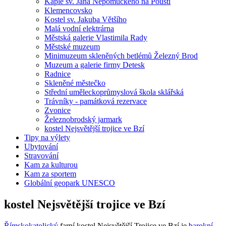
Kaple sv. Jana Nepomuckého na Poušti
Klemencovsko
Kostel sv. Jakuba Většího
Malá vodní elektrárna
Městská galerie Vlastimila Rady
Městské muzeum
Minimuzeum skleněných betlémů Železný Brod
Muzeum a galerie firmy Detesk
Radnice
Skleněné městečko
Střední uměleckoprůmyslová škola sklářská
Trávníky - památková rezervace
Zvonice
Železnobrodský jarmark
kostel Nejsvětější trojice ve Bzí
Tipy na výlety
Ubytování
Stravování
Kam za kulturou
Kam za sportem
Globální geopark UNESCO
kostel Nejsvětější trojice ve Bzí
Římskokatolický
farní kostel Nejsvětější Trojice ve Bzí je
barokní