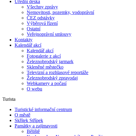
Úřední deska
Všechny zprávy
Nemovitosti, pozemky, vodoprávní
ČEZ odstávky
Výběrová řízení
Ostatní
Veřejnoprávní smlouvy
Kontakty
Kalendář akcí
Kalendář akcí
Fotogalerie z akcí
Železnobrodský jarmark
Skleněné městečko
Televizní a rozhlasové reportáže
Železnobrodský zpravodaj
Webkamery a počasí
O webu
Turista
Turistické informační centrum
O městě
Skřítek Střípek
Památky a zajímavosti
Běliště