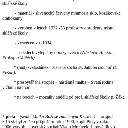
sklářské školy
- materiál - slivenecký červený mramor a sklo, kozákovské
drahokamy
- vyroben v letech 1932 -33 profesory a studenty místní
sklářské školy
- vysvěcen v r. 1934
- na sklech vyleptány obrazy světců
(Zdislava, Anežka,
Prokop a Vojtěch)
* (nad) svatostánek - zlacená socha sv. Jakuba
(sochař D.
Pešan)
.
* presbytář (na stropě) – nástěnná malba – Svatá rodina
v člunu na moři
* na bocích – mozaiky andělů od prof. sklářské školy p. Žáka
*
pieta
–
(sedící Matka Boží se zmučeným Kristem)
– originál
z 15 st. byl zničen při požáru roku 1990, kopii Piety z roku
2006 vytvořil slovenský sochař Vlado Morávek. Lipové dřevo