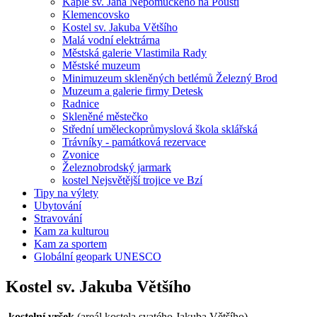
Kaple sv. Jana Nepomuckého na Poušti
Klemencovsko
Kostel sv. Jakuba Většího
Malá vodní elektrárna
Městská galerie Vlastimila Rady
Městské muzeum
Minimuzeum skleněných betlémů Železný Brod
Muzeum a galerie firmy Detesk
Radnice
Skleněné městečko
Střední uměleckoprůmyslová škola sklářská
Trávníky - památková rezervace
Zvonice
Železnobrodský jarmark
kostel Nejsvětější trojice ve Bzí
Tipy na výlety
Ubytování
Stravování
Kam za kulturou
Kam za sportem
Globální geopark UNESCO
Kostel sv. Jakuba Většího
kostelní vršek
(areál kostela svatého Jakuba Většího)