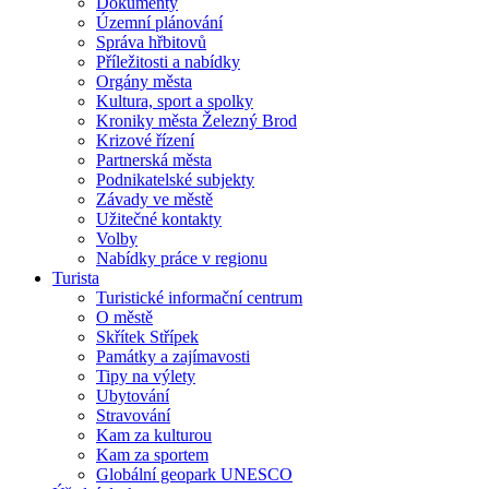
Dokumenty
Územní plánování
Správa hřbitovů
Příležitosti a nabídky
Orgány města
Kultura, sport a spolky
Kroniky města Železný Brod
Krizové řízení
Partnerská města
Podnikatelské subjekty
Závady ve městě
Užitečné kontakty
Volby
Nabídky práce v regionu
Turista
Turistické informační centrum
O městě
Skřítek Střípek
Památky a zajímavosti
Tipy na výlety
Ubytování
Stravování
Kam za kulturou
Kam za sportem
Globální geopark UNESCO