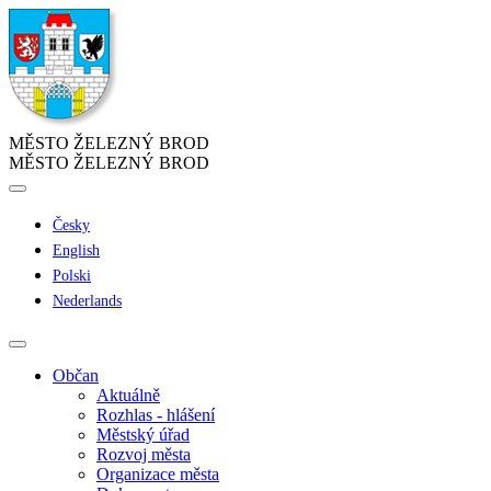
MĚSTO ŽELEZNÝ BROD
MĚSTO ŽELEZNÝ BROD
Česky
English
Polski
Nederlands
Občan
Aktuálně
Rozhlas - hlášení
Městský úřad
Rozvoj města
Organizace města