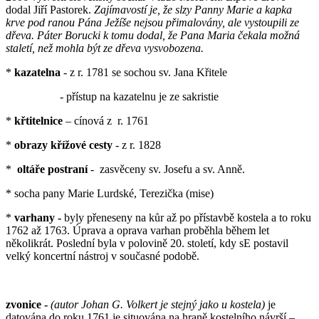
dodal Jiří Pastorek.
Zajímavostí je, že slzy Panny Marie a kapka
krve pod ranou Pána Ježíše nejsou přimalovány, ale vystoupili ze
dřeva. Páter Borucki k tomu dodal, že Pana Maria čekala možná
staletí, než mohla být ze dřeva vysvobozena.
*
kazatelna
- z r. 1781 se sochou sv. Jana Křitele
- přístup na kazatelnu je ze sakristie
*
křtitelnice
– cínová z r. 1761
*
obrazy křížové cesty
- z r. 1828
*
oltáře postraní
- zasvěceny sv. Josefu a sv. Anně.
* socha pany Marie Lurdské, Terezička (mise)
*
varhany -
byly přeneseny na kůr až po přístavbě kostela a to roku
1762 až 1763. Úprava a oprava varhan proběhla během let
několikrát. Poslední byla v polovině 20. století, kdy sE postavil
velký koncertní nástroj v současné podobě.
zvonice -
(autor Johan G. Volkert je stejný jako u kostela)
je
datována do roku 1761 je situována na hraně kostelního návrší –