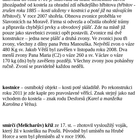
jihozápadně od kostela za ohradní zdí někdejšího hřbitova
(hřbitov -
zrušen roku 1885 – kosti uloženy v kostnici a poté již na stávajícím
hřbitově)
. V roce 2007 shořela. Obnova zvonice proběhla ve
Slavonicích na Moravě. Firma si odvezla a očistila ohořelé trámy
a připravila chybějící prvky a obvodový plášť. Zde na místě již
pouze jako stavebnici zvonici opět postavili. Zvonice má dvě
konstrukce – jedna nese plášť a druhá zvony. Ve zvonici jsou tři
zvony, všechny z dílny pana Petra Manouška. Největší zvon o váze
480 Kg sv. Jakub Větší byl zavěšen v listopadu roku 2008. Dva
menší zvony Pana Maria (C2) o váze 260 a sv. Václav o váze
170 kg (dis) byly zavěšeny později. Všechny zvony jsou poháněny
ručně. Zvoní se pravidelně každou neděli.
kostnice
– osmiboký objekt – kosti poté skladiště. Po rekonstrukci
roku 2011 je zde kaple pro pravoslavné věřící. Znak stejný jako nad
vchodem do kostela – znak rodu Desforsů
(Karel a manželka
Karolina z Velsu).
smírčí (Melicharův) kříž
ze 17. st. – zhotovil vysloužilý voják,
který žil v kostelíku na Poušti. Původně byl umístěn na Hrubé
Horce a sem byl přemístěn až v roce 1906.