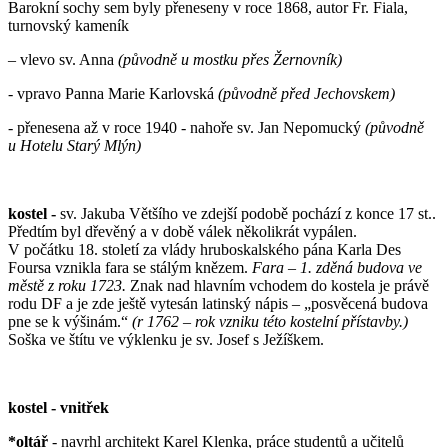
Barokní sochy sem byly přeneseny v roce 1868, autor Fr. Fiala,
turnovský kameník
– vlevo sv. Anna
(původně u mostku přes Žernovník)
-
vpravo Panna Marie Karlovská
(původně před Jechovskem)
- přenesena až v roce 1940 - nahoře sv. Jan Nepomucký
(původně
u Hotelu Starý Mlýn)
kostel -
sv. Jakuba Většího ve zdejší podobě pochází z konce 17 st..
Předtím byl dřevěný a v době válek několikrát vypálen.
V počátku 18. století za vlády hruboskalského pána Karla Des
Foursa vznikla fara se stálým knězem.
Fara – 1. zděná budova ve
městě z roku 1723.
Znak nad hlavním vchodem do kostela je právě
rodu DF a je zde ještě vytesán latinský nápis – „posvěcená budova
pne se k výšinám.“
(r 1762 – rok vzniku této kostelní přístavby.)
Soška ve štítu ve výklenku je sv. Josef s Ježíškem.
kostel - vnitřek
*oltář
- navrhl architekt Karel Klenka, práce studentů a učitelů