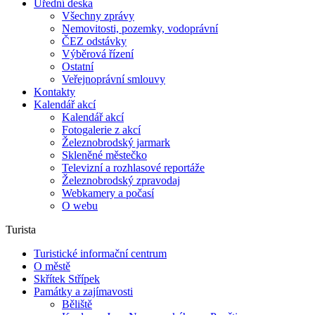
Úřední deska
Všechny zprávy
Nemovitosti, pozemky, vodoprávní
ČEZ odstávky
Výběrová řízení
Ostatní
Veřejnoprávní smlouvy
Kontakty
Kalendář akcí
Kalendář akcí
Fotogalerie z akcí
Železnobrodský jarmark
Skleněné městečko
Televizní a rozhlasové reportáže
Železnobrodský zpravodaj
Webkamery a počasí
O webu
Turista
Turistické informační centrum
O městě
Skřítek Střípek
Památky a zajímavosti
Běliště