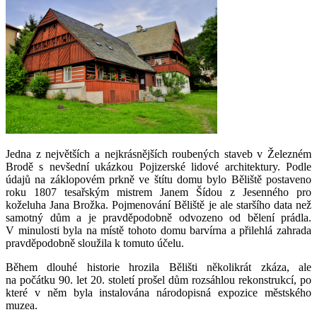
Jedna z největších a nejkrásnějších roubených staveb v Železném
Brodě s nevšední ukázkou Pojizerské lidové architektury. Podle
údajů na záklopovém prkně ve štítu domu bylo Běliště postaveno
roku 1807 tesařským mistrem Janem Šídou z Jesenného pro
koželuha Jana Brožka. Pojmenování Běliště je ale staršího data než
samotný dům a je pravděpodobně odvozeno od bělení prádla.
V minulosti byla na místě tohoto domu barvírna a přilehlá zahrada
pravděpodobně sloužila k tomuto účelu.
Během dlouhé historie hrozila Bělišti několikrát zkáza, ale
na počátku 90. let 20. století prošel dům rozsáhlou rekonstrukcí, po
které v něm byla instalována národopisná expozice městského
muzea.