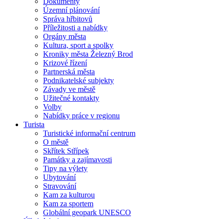
Dokumenty
Územní plánování
Správa hřbitovů
Příležitosti a nabídky
Orgány města
Kultura, sport a spolky
Kroniky města Železný Brod
Krizové řízení
Partnerská města
Podnikatelské subjekty
Závady ve městě
Užitečné kontakty
Volby
Nabídky práce v regionu
Turista
Turistické informační centrum
O městě
Skřítek Střípek
Památky a zajímavosti
Tipy na výlety
Ubytování
Stravování
Kam za kulturou
Kam za sportem
Globální geopark UNESCO