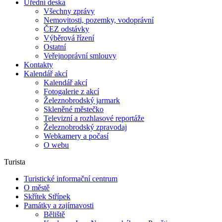
Úřední deska
Všechny zprávy
Nemovitosti, pozemky, vodoprávní
ČEZ odstávky
Výběrová řízení
Ostatní
Veřejnoprávní smlouvy
Kontakty
Kalendář akcí
Kalendář akcí
Fotogalerie z akcí
Železnobrodský jarmark
Skleněné městečko
Televizní a rozhlasové reportáže
Železnobrodský zpravodaj
Webkamery a počasí
O webu
Turista
Turistické informační centrum
O městě
Skřítek Střípek
Památky a zajímavosti
Běliště