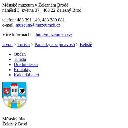
Městské muzeum v Železném Brodě
náměstí 3. května 37, 468 22 Železný Brod
telefon: 483 391 149, 483 389 081
e-mail:
muzeum@muzeumzb.cz
Více informací na
http://muzeumzb.cz/
Úvod
>
Turista
>
Památky a zajímavosti
>
Běliště
Občan
Turista
Úřední deska
Kontakty
Kalendář akcí
Městský úřad
Železný Brod