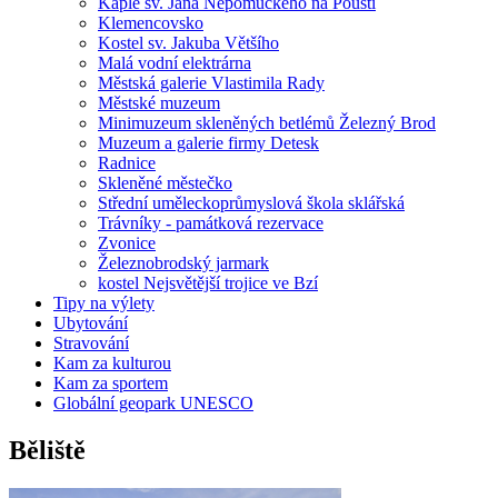
Kaple sv. Jana Nepomuckého na Poušti
Klemencovsko
Kostel sv. Jakuba Většího
Malá vodní elektrárna
Městská galerie Vlastimila Rady
Městské muzeum
Minimuzeum skleněných betlémů Železný Brod
Muzeum a galerie firmy Detesk
Radnice
Skleněné městečko
Střední uměleckoprůmyslová škola sklářská
Trávníky - památková rezervace
Zvonice
Železnobrodský jarmark
kostel Nejsvětější trojice ve Bzí
Tipy na výlety
Ubytování
Stravování
Kam za kulturou
Kam za sportem
Globální geopark UNESCO
Běliště