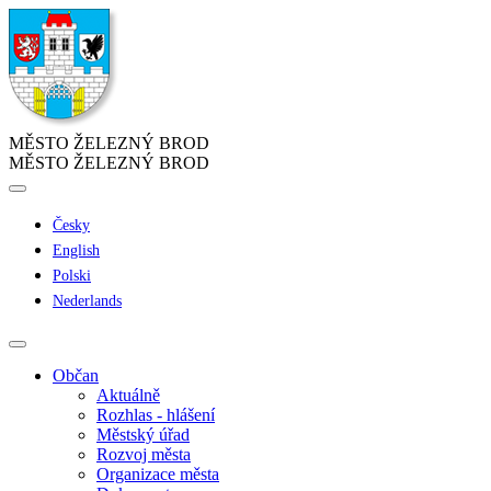
MĚSTO ŽELEZNÝ BROD
MĚSTO ŽELEZNÝ BROD
Česky
English
Polski
Nederlands
Občan
Aktuálně
Rozhlas - hlášení
Městský úřad
Rozvoj města
Organizace města