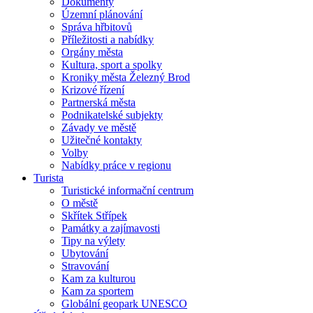
Dokumenty
Územní plánování
Správa hřbitovů
Příležitosti a nabídky
Orgány města
Kultura, sport a spolky
Kroniky města Železný Brod
Krizové řízení
Partnerská města
Podnikatelské subjekty
Závady ve městě
Užitečné kontakty
Volby
Nabídky práce v regionu
Turista
Turistické informační centrum
O městě
Skřítek Střípek
Památky a zajímavosti
Tipy na výlety
Ubytování
Stravování
Kam za kulturou
Kam za sportem
Globální geopark UNESCO