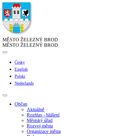
MĚSTO ŽELEZNÝ BROD
MĚSTO ŽELEZNÝ BROD
Česky
English
Polski
Nederlands
Občan
Aktuálně
Rozhlas - hlášení
Městský úřad
Rozvoj města
Organizace města