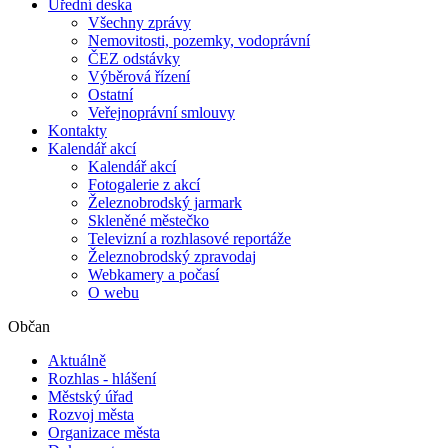
Úřední deska
Všechny zprávy
Nemovitosti, pozemky, vodoprávní
ČEZ odstávky
Výběrová řízení
Ostatní
Veřejnoprávní smlouvy
Kontakty
Kalendář akcí
Kalendář akcí
Fotogalerie z akcí
Železnobrodský jarmark
Skleněné městečko
Televizní a rozhlasové reportáže
Železnobrodský zpravodaj
Webkamery a počasí
O webu
Občan
Aktuálně
Rozhlas - hlášení
Městský úřad
Rozvoj města
Organizace města