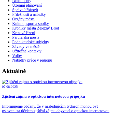
Dokumenty
Územní plánování
Správa hřbitovů
Příležitosti a nabídky
Orgány města
Kultura, sport a spolky
Kroniky města Železný Brod
Krizové řízení
Partnerská města
Podnikatelské subjekty
Závady ve městě
Užitečné kontakty
Volby
Nabídky práce v regionu
Aktuálně
07.08.2025
Zjištění zájmu o optickou internetovou přípojku
Informujeme občany, že v následujících týdnech mohou být
osloveni za účelem zjištění zájmu obyvatel o optickou internetovou