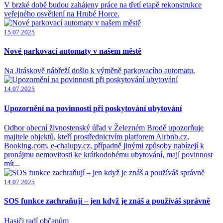
V brzké době budou zahájeny práce na třetí etapě rekonstrukce
veřejného osvětlení na Hrubé Horce.
15.07.2025
Nové parkovací automaty v našem městě
Na Jiráskově nábřeží došlo k výměně parkovacího automatu.
14.07.2025
Upozornění na povinnosti při poskytování ubytování
Odbor obecní živnostenský úřad v Železném Brodě upozorňuje
majitele objektů, kteří prostřednictvím platforem Airbnb.cz,
Booking.com, e-chalupy.cz, případně jinými způsoby nabízejí k
pronájmu nemovitosti ke krátkodobému ubytování, mají povinnost
mít...
14.07.2025
SOS funkce zachraňují – jen když je znáš a používáš správně
Hasiči radí občanům