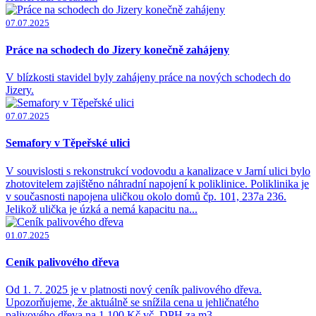
07.07.2025
Práce na schodech do Jizery konečně zahájeny
V blízkosti stavidel byly zahájeny práce na nových schodech do
Jizery.
07.07.2025
Semafory v Těpeřské ulici
V souvislosti s rekonstrukcí vodovodu a kanalizace v Jarní ulici bylo
zhotovitelem zajištěno náhradní napojení k poliklinice. Poliklinika je
v současnosti napojena uličkou okolo domů čp. 101, 237a 236.
Jelikož ulička je úzká a nemá kapacitu na...
01.07.2025
Ceník palivového dřeva
Od 1. 7. 2025 je v platnosti nový ceník palivového dřeva.
Upozorňujeme, že aktuálně se snížila cena u jehličnatého
palivového dřeva na 1 100 Kč vč. DPH za m3.