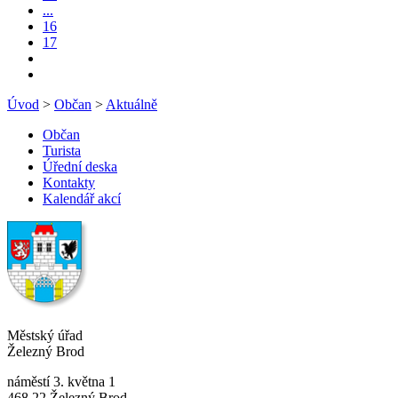
...
16
17
Úvod
>
Občan
>
Aktuálně
Občan
Turista
Úřední deska
Kontakty
Kalendář akcí
Městský úřad
Železný Brod
náměstí 3. května 1
468 22 Železný Brod