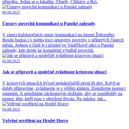
přípojku. Jedná se o lokalitu: Těpeře, Chlístov a Bzí.
06.08.2025
Úpravy povrchů komunikací u Panské zahrady
V rámci každoročních oprav komunikací na území Železného
Brodu budou i v tomto roce opraveny povrchy v některých částech
města. Jednou z částí je i prostor ve Vaněčkově ulici u Panské
zahrady, kde dojde ke kompletní výměně povrchů.
05.08.2025
Jak se připravit a společně zvládnout krizovou situaci
V krizových situacích bývají nejnáročnější první tři dny. Když se
dobře připravíme, zvládneme je s větším klidem. Dokážeme pomoci
ostatním. A umožníme záchranným složkám, aby se soustředily na
pomoc těm, kteří jsou v ohrožení života. Na otázku, jak...
04.08.2025
Veřejné osvětlení na Hrubé Horce