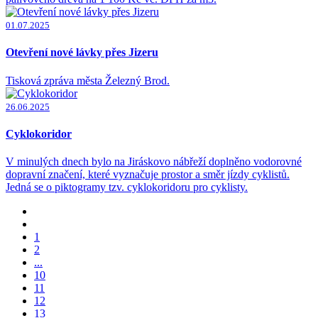
01.07.2025
Otevření nové lávky přes Jizeru
Tisková zpráva města Železný Brod.
26.06.2025
Cyklokoridor
V minulých dnech bylo na Jiráskovo nábřeží doplněno vodorovné
dopravní značení, které vyznačuje prostor a směr jízdy cyklistů.
Jedná se o piktogramy tzv. cyklokoridoru pro cyklisty.
1
2
...
10
11
12
13