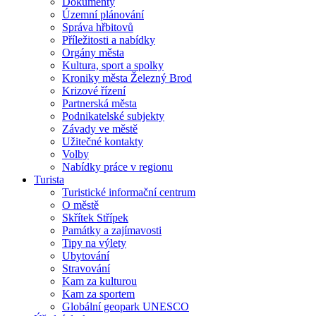
Dokumenty
Územní plánování
Správa hřbitovů
Příležitosti a nabídky
Orgány města
Kultura, sport a spolky
Kroniky města Železný Brod
Krizové řízení
Partnerská města
Podnikatelské subjekty
Závady ve městě
Užitečné kontakty
Volby
Nabídky práce v regionu
Turista
Turistické informační centrum
O městě
Skřítek Střípek
Památky a zajímavosti
Tipy na výlety
Ubytování
Stravování
Kam za kulturou
Kam za sportem
Globální geopark UNESCO