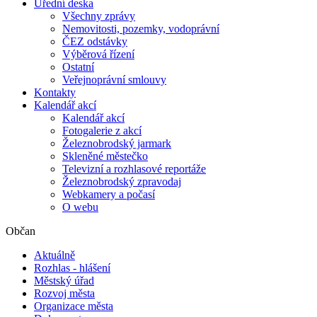
Úřední deska
Všechny zprávy
Nemovitosti, pozemky, vodoprávní
ČEZ odstávky
Výběrová řízení
Ostatní
Veřejnoprávní smlouvy
Kontakty
Kalendář akcí
Kalendář akcí
Fotogalerie z akcí
Železnobrodský jarmark
Skleněné městečko
Televizní a rozhlasové reportáže
Železnobrodský zpravodaj
Webkamery a počasí
O webu
Občan
Aktuálně
Rozhlas - hlášení
Městský úřad
Rozvoj města
Organizace města