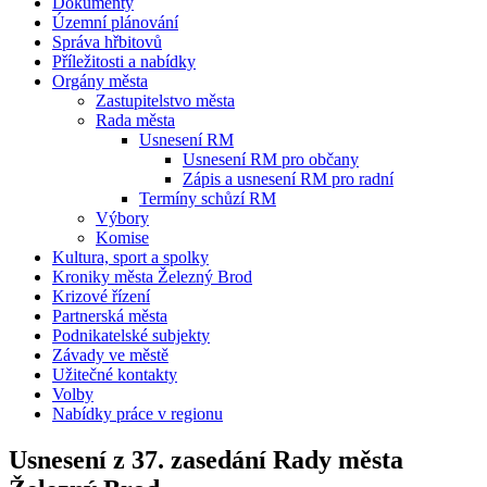
Dokumenty
Územní plánování
Správa hřbitovů
Příležitosti a nabídky
Orgány města
Zastupitelstvo města
Rada města
Usnesení RM
Usnesení RM pro občany
Zápis a usnesení RM pro radní
Termíny schůzí RM
Výbory
Komise
Kultura, sport a spolky
Kroniky města Železný Brod
Krizové řízení
Partnerská města
Podnikatelské subjekty
Závady ve městě
Užitečné kontakty
Volby
Nabídky práce v regionu
Usnesení z 37. zasedání Rady města