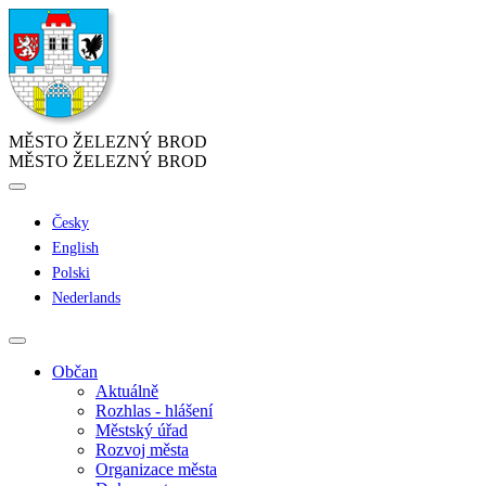
MĚSTO ŽELEZNÝ BROD
MĚSTO ŽELEZNÝ BROD
Česky
English
Polski
Nederlands
Občan
Aktuálně
Rozhlas - hlášení
Městský úřad
Rozvoj města
Organizace města