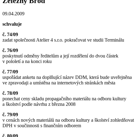
Železný Brod
09.04.2009
schvaluje
č. 74/09
zadat společnosti Atelier 4 s.r.o. pokračovat ve studii Terminálu
č. 76/09
poskytnutí odměny ředitelům a její rozdělení do dvou částek
v pololetí a na konci roku
č. 77/09
uspořádat anketu na doplňující název DDM, která bude uveřejněna
ve zpravodaji a umístěna na internetových stránkách města
č. 78/09
ponechat ceny skladu propagačního materiálu na odboru kultury
a školství podle návrhu z března 2008
č. 79/09
v cenách nových materiálů na odboru kultury a školství zohledňovat
DPH v součinnosti s finančním odborem
č. 80/09