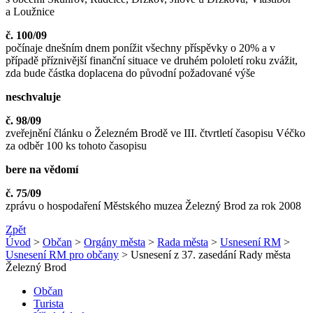
a Loužnice
č. 100/09
počínaje dnešním dnem ponížit všechny příspěvky o 20% a v
případě příznivější finanční situace ve druhém pololetí roku zvážit,
zda bude částka doplacena do původní požadované výše
neschvaluje
č. 98/09
zveřejnění článku o Železném Brodě ve III. čtvrtletí časopisu Véčko
za odběr 100 ks tohoto časopisu
bere na vědomí
č. 75/09
zprávu o hospodaření Městského muzea Železný Brod za rok 2008
Zpět
Úvod
>
Občan
>
Orgány města
>
Rada města
>
Usnesení RM
>
Usnesení RM pro občany
> Usnesení z 37. zasedání Rady města
Železný Brod
Občan
Turista