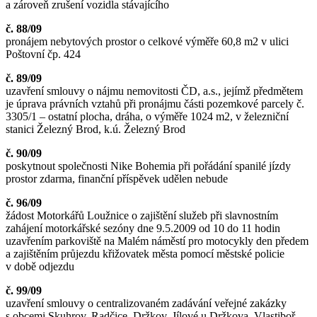
a zároveň zrušení vozidla stávajícího
č. 88/09
pronájem nebytových prostor o celkové výměře 60,8 m2 v ulici
Poštovní čp. 424
č. 89/09
uzavření smlouvy o nájmu nemovitosti ČD, a.s., jejímž předmětem
je úprava právních vztahů při pronájmu části pozemkové parcely č.
3305/1 – ostatní plocha, dráha, o výměře 1024 m2, v železniční
stanici Železný Brod, k.ú. Železný Brod
č. 90/09
poskytnout společnosti Nike Bohemia při pořádání spanilé jízdy
prostor zdarma, finanční příspěvek udělen nebude
č. 96/09
žádost Motorkářů Loužnice o zajištění služeb při slavnostním
zahájení motorkářské sezóny dne 9.5.2009 od 10 do 11 hodin
uzavřením parkoviště na Malém náměstí pro motocykly den předem
a zajištěním průjezdu křižovatek města pomocí městské policie
v době odjezdu
č. 99/09
uzavření smlouvy o centralizovaném zadávání veřejné zakázky
s obcemi Skuhrov, Radčice, Držkov, Jílové u Držkova, Vlastiboř