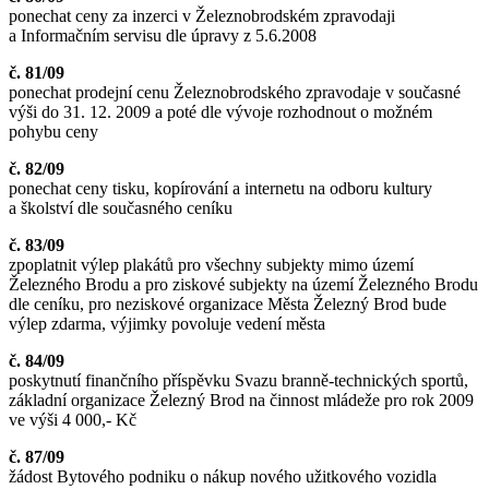
ponechat ceny za inzerci v Železnobrodském zpravodaji
a Informačním servisu dle úpravy z 5.6.2008
č. 81/09
ponechat prodejní cenu Železnobrodského zpravodaje v současné
výši do 31. 12. 2009 a poté dle vývoje rozhodnout o možném
pohybu ceny
č. 82/09
ponechat ceny tisku, kopírování a internetu na odboru kultury
a školství dle současného ceníku
č. 83/09
zpoplatnit výlep plakátů pro všechny subjekty mimo území
Železného Brodu a pro ziskové subjekty na území Železného Brodu
dle ceníku, pro neziskové organizace Města Železný Brod bude
výlep zdarma, výjimky povoluje vedení města
č. 84/09
poskytnutí finančního příspěvku Svazu branně-technických sportů,
základní organizace Železný Brod na činnost mládeže pro rok 2009
ve výši 4 000,- Kč
č. 87/09
žádost Bytového podniku o nákup nového užitkového vozidla