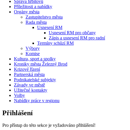
Správa hřbitovů
Příležitosti a nabídky
Orgány města
Zastupitelstvo města
Rada města
Usnesení RM
Usnesení RM pro občany
Zápis a usnesení RM pro radní
Termíny schůzí RM
Výbory
Komise
Kultura, sport a spolky
Kroniky města Železný Brod
Krizové řízení
Partnerská města
Podnikatelské subjekty
Závady ve městě
Užitečné kontakty
Volby
Nabídky práce v regionu
Přihlášení
Pro přístup do této sekce je vyžadováno přihlášení!