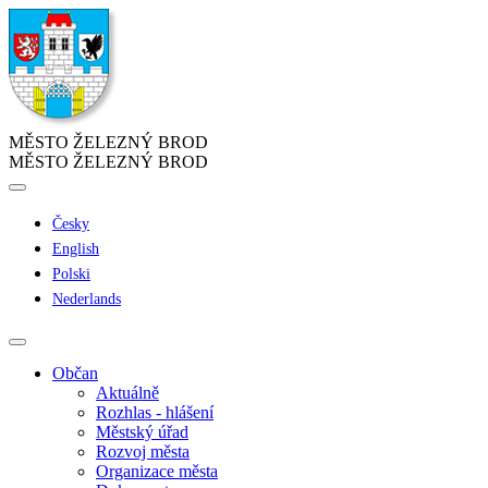
MĚSTO ŽELEZNÝ BROD
MĚSTO ŽELEZNÝ BROD
Česky
English
Polski
Nederlands
Občan
Aktuálně
Rozhlas - hlášení
Městský úřad
Rozvoj města
Organizace města