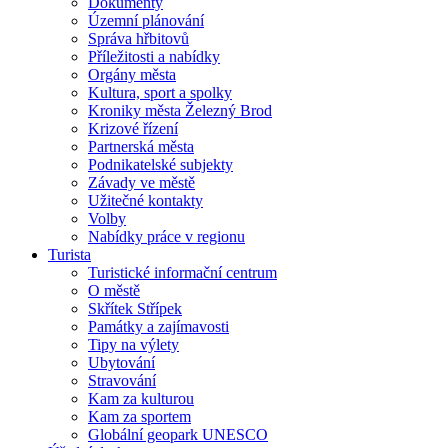
Dokumenty
Územní plánování
Správa hřbitovů
Příležitosti a nabídky
Orgány města
Kultura, sport a spolky
Kroniky města Železný Brod
Krizové řízení
Partnerská města
Podnikatelské subjekty
Závady ve městě
Užitečné kontakty
Volby
Nabídky práce v regionu
Turista
Turistické informační centrum
O městě
Skřítek Střípek
Památky a zajímavosti
Tipy na výlety
Ubytování
Stravování
Kam za kulturou
Kam za sportem
Globální geopark UNESCO