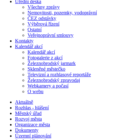
Úřední deska
Všechny zprávy
Nemovitosti, pozemky, vodoprávní
ČEZ odstávky
Výběrová řízení
Ostatní
Veřejnoprávní smlouvy
Kontakty
Kalendář akcí
Kalendář akcí
Fotogalerie z akcí
Železnobrodský jarmark
Skleněné městečko
Televizní a rozhlasové reportáže
Železnobrodský zpravodaj
Webkamery a počasí
O webu
Aktuálně
Rozhlas - hlášení
Městský úřad
Rozvoj města
Organizace města
Dokumenty
Územní plánování