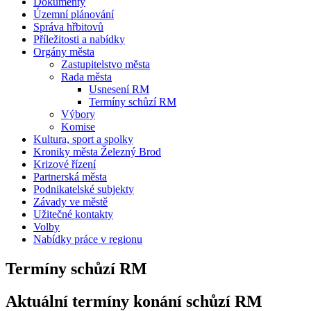
Dokumenty
Územní plánování
Správa hřbitovů
Příležitosti a nabídky
Orgány města
Zastupitelstvo města
Rada města
Usnesení RM
Termíny schůzí RM
Výbory
Komise
Kultura, sport a spolky
Kroniky města Železný Brod
Krizové řízení
Partnerská města
Podnikatelské subjekty
Závady ve městě
Užitečné kontakty
Volby
Nabídky práce v regionu
Termíny schůzí RM
Aktuální termíny konání schůzí RM