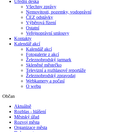
Úřední deska
Všechny zprávy
Nemovitosti, pozemky, vodoprávní
ČEZ odstávky
Výběrová řízení
Ostatní
Veřejnoprávní smlouvy
Kontakty
Kalendář akcí
Kalendář akcí
Fotogalerie z akcí
Železnobrodský jarmark
Skleněné městečko
Televizní a rozhlasové reportáže
Železnobrodský zpravodaj
Webkamery a počasí
O webu
Občan
Aktuálně
Rozhlas - hlášení
Městský úřad
Rozvoj města
Organizace města