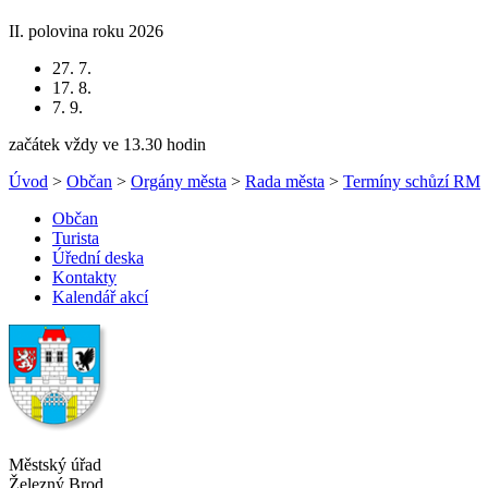
II. polovina roku 2026
27. 7.
17. 8.
7. 9.
začátek vždy ve 13.30 hodin
Úvod
>
Občan
>
Orgány města
>
Rada města
>
Termíny schůzí RM
Občan
Turista
Úřední deska
Kontakty
Kalendář akcí
Městský úřad
Železný Brod