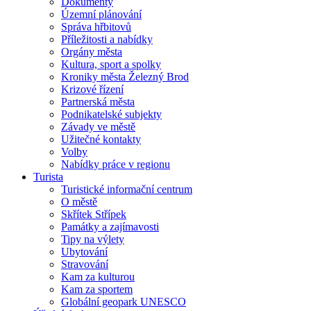
Dokumenty
Územní plánování
Správa hřbitovů
Příležitosti a nabídky
Orgány města
Kultura, sport a spolky
Kroniky města Železný Brod
Krizové řízení
Partnerská města
Podnikatelské subjekty
Závady ve městě
Užitečné kontakty
Volby
Nabídky práce v regionu
Turista
Turistické informační centrum
O městě
Skřítek Střípek
Památky a zajímavosti
Tipy na výlety
Ubytování
Stravování
Kam za kulturou
Kam za sportem
Globální geopark UNESCO