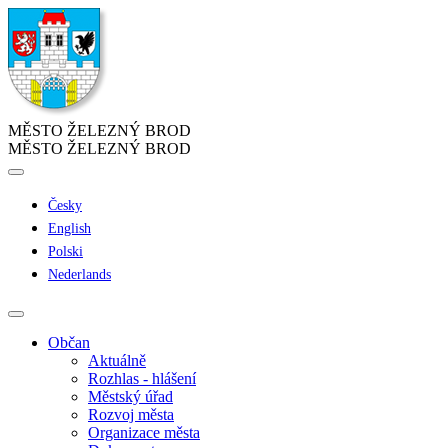
MĚSTO ŽELEZNÝ BROD
MĚSTO ŽELEZNÝ BROD
Česky
English
Polski
Nederlands
Občan
Aktuálně
Rozhlas - hlášení
Městský úřad
Rozvoj města
Organizace města