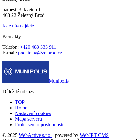
náměstí 3. května 1
468 22 Železný Brod
Kde nás najdete
Kontakty
Telefon:
+420 483 333 911
E-mail:
podatelna@zelbrod.cz
Munipolis
Důležité odkazy
TOP
Home
Nastavení cookies
Mapa serveru
Prohlášení o přístupnosti
© 2025
WebActive s.r.o.
| powered by
WebJET CMS