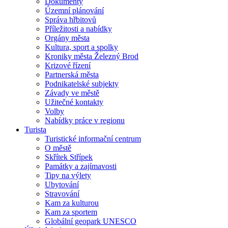
Dokumenty
Územní plánování
Správa hřbitovů
Příležitosti a nabídky
Orgány města
Kultura, sport a spolky
Kroniky města Železný Brod
Krizové řízení
Partnerská města
Podnikatelské subjekty
Závady ve městě
Užitečné kontakty
Volby
Nabídky práce v regionu
Turista
Turistické informační centrum
O městě
Skřítek Střípek
Památky a zajímavosti
Tipy na výlety
Ubytování
Stravování
Kam za kulturou
Kam za sportem
Globální geopark UNESCO