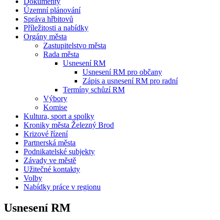
Dokumenty
Územní plánování
Správa hřbitovů
Příležitosti a nabídky
Orgány města
Zastupitelstvo města
Rada města
Usnesení RM
Usnesení RM pro občany
Zápis a usnesení RM pro radní
Termíny schůzí RM
Výbory
Komise
Kultura, sport a spolky
Kroniky města Železný Brod
Krizové řízení
Partnerská města
Podnikatelské subjekty
Závady ve městě
Užitečné kontakty
Volby
Nabídky práce v regionu
Usnesení RM