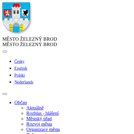
MĚSTO ŽELEZNÝ BROD
MĚSTO ŽELEZNÝ BROD
Česky
English
Polski
Nederlands
Občan
Aktuálně
Rozhlas - hlášení
Městský úřad
Rozvoj města
Organizace města