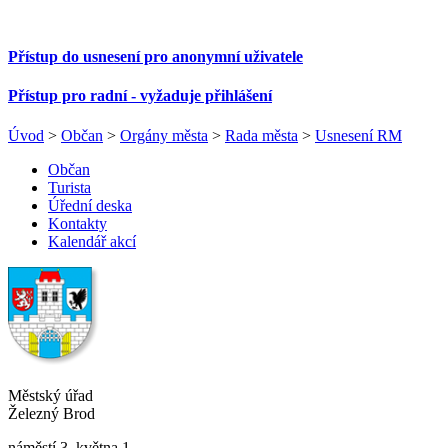
Přístup do usnesení pro anonymní uživatele
Přístup pro radní - vyžaduje přihlášení
Úvod
>
Občan
>
Orgány města
>
Rada města
>
Usnesení RM
Občan
Turista
Úřední deska
Kontakty
Kalendář akcí
Městský úřad
Železný Brod
náměstí 3. května 1