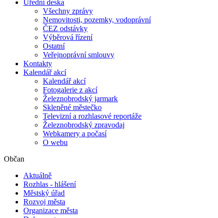
Úřední deska
Všechny zprávy
Nemovitosti, pozemky, vodoprávní
ČEZ odstávky
Výběrová řízení
Ostatní
Veřejnoprávní smlouvy
Kontakty
Kalendář akcí
Kalendář akcí
Fotogalerie z akcí
Železnobrodský jarmark
Skleněné městečko
Televizní a rozhlasové reportáže
Železnobrodský zpravodaj
Webkamery a počasí
O webu
Občan
Aktuálně
Rozhlas - hlášení
Městský úřad
Rozvoj města
Organizace města