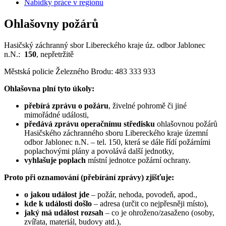
Nabídky práce v regionu
Ohlašovny požárů
Hasičský záchranný sbor Libereckého kraje úz. odbor Jablonec
n.N.:
150
, nepřetržitě
Městská policie Železného Brodu: 483 333 933
Ohlašovna plní tyto úkoly:
přebírá zprávu o požáru
, živelné pohromě či jiné
mimořádné události,
předává zprávu operačnímu středisku
ohlašovnou požárů
Hasičského záchranného sboru Libereckého kraje územní
odbor Jablonec n.N. – tel. 150, která se dále řídí požárními
poplachovými plány a povolává další jednotky,
vyhlašuje poplach
místní jednotce požární ochrany.
Proto při oznamování (přebírání zprávy) zjišťuje:
o jakou událost jde
– požár, nehoda, povodeň, apod.,
kde k události došlo
– adresa (určit co nejpřesněji místo),
jaký má událost rozsah
– co je ohroženo/zasaženo (osoby,
zvířata, materiál, budovy atd.),