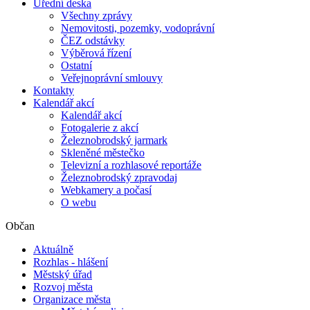
Úřední deska
Všechny zprávy
Nemovitosti, pozemky, vodoprávní
ČEZ odstávky
Výběrová řízení
Ostatní
Veřejnoprávní smlouvy
Kontakty
Kalendář akcí
Kalendář akcí
Fotogalerie z akcí
Železnobrodský jarmark
Skleněné městečko
Televizní a rozhlasové reportáže
Železnobrodský zpravodaj
Webkamery a počasí
O webu
Občan
Aktuálně
Rozhlas - hlášení
Městský úřad
Rozvoj města
Organizace města