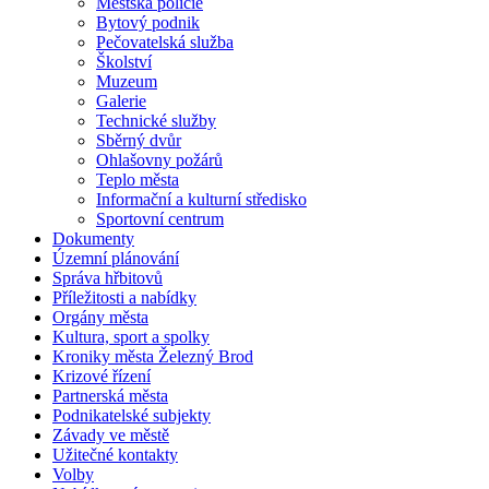
Městská policie
Bytový podnik
Pečovatelská služba
Školství
Muzeum
Galerie
Technické služby
Sběrný dvůr
Ohlašovny požárů
Teplo města
Informační a kulturní středisko
Sportovní centrum
Dokumenty
Územní plánování
Správa hřbitovů
Příležitosti a nabídky
Orgány města
Kultura, sport a spolky
Kroniky města Železný Brod
Krizové řízení
Partnerská města
Podnikatelské subjekty
Závady ve městě
Užitečné kontakty
Volby