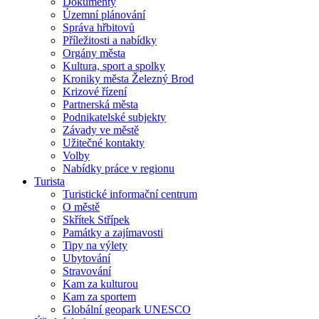
Dokumenty
Územní plánování
Správa hřbitovů
Příležitosti a nabídky
Orgány města
Kultura, sport a spolky
Kroniky města Železný Brod
Krizové řízení
Partnerská města
Podnikatelské subjekty
Závady ve městě
Užitečné kontakty
Volby
Nabídky práce v regionu
Turista
Turistické informační centrum
O městě
Skřítek Střípek
Památky a zajímavosti
Tipy na výlety
Ubytování
Stravování
Kam za kulturou
Kam za sportem
Globální geopark UNESCO