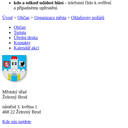
kdo a odkud událost hlásí
– telefonní číslo k ověření
a případnému upřesnění.
Úvod
>
Občan
>
Organizace města
>
Ohlašovny požárů
Občan
Turista
Úřední deska
Kontakty
Kalendář akcí
Městský úřad
Železný Brod
náměstí 3. května 1
468 22 Železný Brod
Kde nás najdete