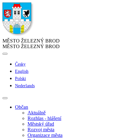
MĚSTO ŽELEZNÝ BROD
MĚSTO ŽELEZNÝ BROD
Česky
English
Polski
Nederlands
Občan
Aktuálně
Rozhlas - hlášení
Městský úřad
Rozvoj města
Organizace města