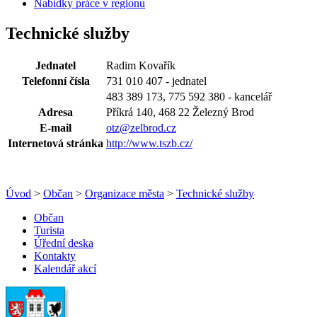
Nabídky práce v regionu
Technické služby
Jednatel
Radim Kovařík
Telefonní čísla
731 010 407 - jednatel
483 389 173,
775 592 380 - kancelář
Adresa
Příkrá 140, 468 22 Železný Brod
E-mail
otz@zelbrod.cz
Internetová stránka
http://www.tszb.cz/
Úvod
>
Občan
>
Organizace města
>
Technické služby
Občan
Turista
Úřední deska
Kontakty
Kalendář akcí