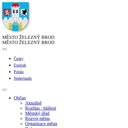
MĚSTO ŽELEZNÝ BROD
MĚSTO ŽELEZNÝ BROD
Česky
English
Polski
Nederlands
Občan
Aktuálně
Rozhlas - hlášení
Městský úřad
Rozvoj města
Organizace města