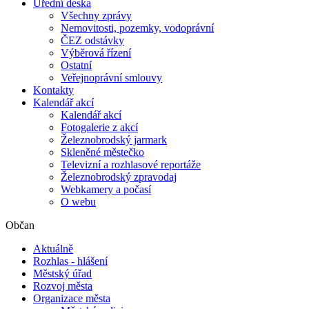
Úřední deska
Všechny zprávy
Nemovitosti, pozemky, vodoprávní
ČEZ odstávky
Výběrová řízení
Ostatní
Veřejnoprávní smlouvy
Kontakty
Kalendář akcí
Kalendář akcí
Fotogalerie z akcí
Železnobrodský jarmark
Skleněné městečko
Televizní a rozhlasové reportáže
Železnobrodský zpravodaj
Webkamery a počasí
O webu
Občan
Aktuálně
Rozhlas - hlášení
Městský úřad
Rozvoj města
Organizace města