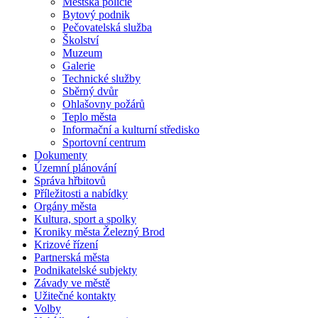
Městská policie
Bytový podnik
Pečovatelská služba
Školství
Muzeum
Galerie
Technické služby
Sběrný dvůr
Ohlašovny požárů
Teplo města
Informační a kulturní středisko
Sportovní centrum
Dokumenty
Územní plánování
Správa hřbitovů
Příležitosti a nabídky
Orgány města
Kultura, sport a spolky
Kroniky města Železný Brod
Krizové řízení
Partnerská města
Podnikatelské subjekty
Závady ve městě
Užitečné kontakty
Volby