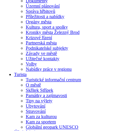
Dokumenty
Územní plánování
Správa hřbitovů
Příležitosti a nabídky
Orgány města
Kultura, sport a spolky
Kroniky města Železný Brod
Krizové řízení
Partnerská města
Podnikatelské subjekty
Závady ve městě
Užitečné kontakty
Volby
Nabídky práce v regionu
Turista
Turistické informační centrum
O městě
Skřítek Střípek
Památky a zajímavosti
Tipy na výlety
Ubytování
Stravování
Kam za kulturou
Kam za sportem
Globální geopark UNESCO