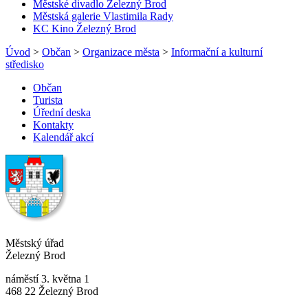
Městské divadlo Železný Brod
Městská galerie Vlastimila Rady
KC Kino Železný Brod
Úvod
>
Občan
>
Organizace města
>
Informační a kulturní
středisko
Občan
Turista
Úřední deska
Kontakty
Kalendář akcí
Městský úřad
Železný Brod
náměstí 3. května 1
468 22 Železný Brod