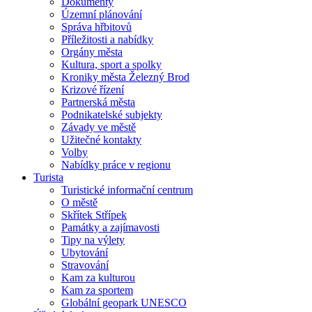
Dokumenty
Územní plánování
Správa hřbitovů
Příležitosti a nabídky
Orgány města
Kultura, sport a spolky
Kroniky města Železný Brod
Krizové řízení
Partnerská města
Podnikatelské subjekty
Závady ve městě
Užitečné kontakty
Volby
Nabídky práce v regionu
Turista
Turistické informační centrum
O městě
Skřítek Střípek
Památky a zajímavosti
Tipy na výlety
Ubytování
Stravování
Kam za kulturou
Kam za sportem
Globální geopark UNESCO