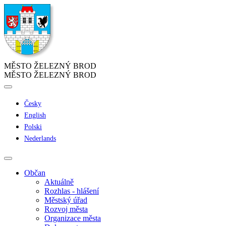
MĚSTO ŽELEZNÝ BROD
MĚSTO ŽELEZNÝ BROD
Česky
English
Polski
Nederlands
Občan
Aktuálně
Rozhlas - hlášení
Městský úřad
Rozvoj města
Organizace města