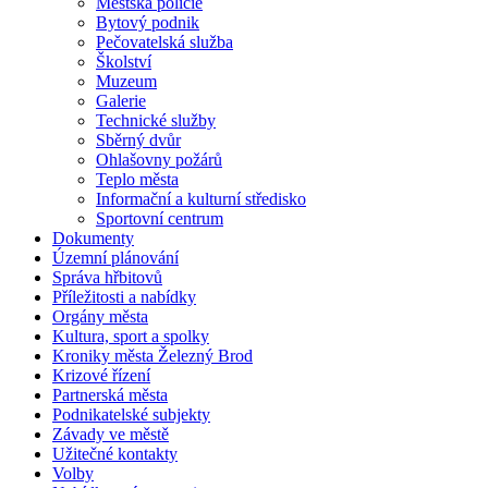
Městská policie
Bytový podnik
Pečovatelská služba
Školství
Muzeum
Galerie
Technické služby
Sběrný dvůr
Ohlašovny požárů
Teplo města
Informační a kulturní středisko
Sportovní centrum
Dokumenty
Územní plánování
Správa hřbitovů
Příležitosti a nabídky
Orgány města
Kultura, sport a spolky
Kroniky města Železný Brod
Krizové řízení
Partnerská města
Podnikatelské subjekty
Závady ve městě
Užitečné kontakty
Volby