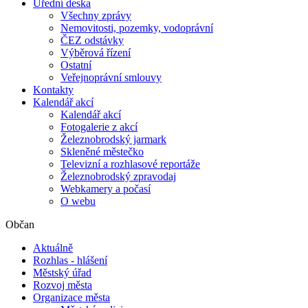
Úřední deska
Všechny zprávy
Nemovitosti, pozemky, vodoprávní
ČEZ odstávky
Výběrová řízení
Ostatní
Veřejnoprávní smlouvy
Kontakty
Kalendář akcí
Kalendář akcí
Fotogalerie z akcí
Železnobrodský jarmark
Skleněné městečko
Televizní a rozhlasové reportáže
Železnobrodský zpravodaj
Webkamery a počasí
O webu
Občan
Aktuálně
Rozhlas - hlášení
Městský úřad
Rozvoj města
Organizace města