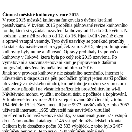
Činnost městské knihovny v roce 2015
V roce 2015 městská knihovna fungovala s dvěma kratšími
přestávkami. V květnu 2015 proběhla plánované revize knihovního
fondu, která si vyžádala uzavření knihovny od 11. do 20. května. Na
podzim jsme měli zavřeno od 12. do 16. října kvůli výměně oken
a opravě vstupní verandy. Tyto dvě uzavírky se poněkud promítly
do statistiky návštěvnosti a výpůjček za rok 2015, ale pro fungování
knihovny byly nutné a přínosné. Opravy probíhaly i v pobočce
knihovny v Jirkově, která byla po celý rok 2015 uzavřena. Po
vymalování a znovunastěhování knih je připravena k dalšímu
fungování, otevřena by měla být od března 2016.
Jinak se v provozu knihovny nic zásadního nezměnilo, internet je
uživatelům k dispozici na pěti počítačích (přibyl jeden starší počítač
převedený z městského úřadu), kromě toho je možno se v prostoru
knihovny připojit i na vlastních zařízeních prostřednictvím wi-fi.
Návštěvníci mohou využít i možnosti tisku z počítače a kopírování.
V knihovně bylo v roce 2015 zaregistrováno 687 čtenářů, z toho
184 dětí do 15 let. Zaznamenali jsme 9973 návštěvníků, z toho 3057
uživatelů internetu. 1955 uživatelů nás navštívilo virtuálně
prostřednictvím naší webové stránky, zaznamenali jsme 577 vstupů
do našeho on-line katalogu a 145 vstupů do uživatelského konta.
Celkem bylo dosaženo počtu 32 533 výpůjček, z toho bylo 2467
výpůjček periodik. Je to asi o 1500 výpůjček méně než