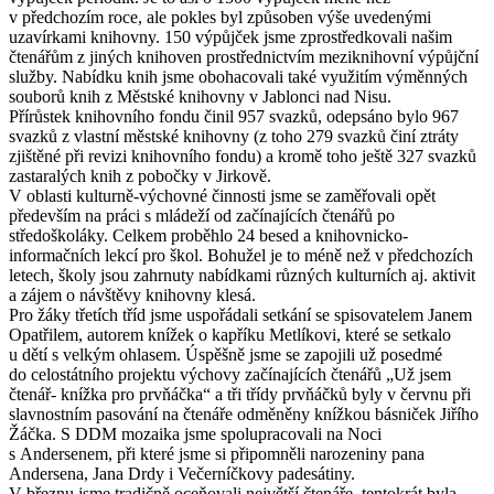
v předchozím roce, ale pokles byl způsoben výše uvedenými
uzavírkami knihovny. 150 výpůjček jsme zprostředkovali našim
čtenářům z jiných knihoven prostřednictvím meziknihovní výpůjční
služby. Nabídku knih jsme obohacovali také využitím výměnných
souborů knih z Městské knihovny v Jablonci nad Nisu.
Přírůstek knihovního fondu činil 957 svazků, odepsáno bylo 967
svazků z vlastní městské knihovny (z toho 279 svazků činí ztráty
zjištěné při revizi knihovního fondu) a kromě toho ještě 327 svazků
zastaralých knih z pobočky v Jirkově.
V oblasti kulturně-výchovné činnosti jsme se zaměřovali opět
především na práci s mládeží od začínajících čtenářů po
středoškoláky. Celkem proběhlo 24 besed a knihovnicko-
informačních lekcí pro škol. Bohužel je to méně než v předchozích
letech, školy jsou zahrnuty nabídkami různých kulturních aj. aktivit
a zájem o návštěvy knihovny klesá.
Pro žáky třetích tříd jsme uspořádali setkání se spisovatelem Janem
Opatřilem, autorem knížek o kapříku Metlíkovi, které se setkalo
u dětí s velkým ohlasem. Úspěšně jsme se zapojili už posedmé
do celostátního projektu výchovy začínajících čtenářů „Už jsem
čtenář- knížka pro prvňáčka“ a tři třídy prvňáčků byly v červnu při
slavnostním pasování na čtenáře odměněny knížkou básniček Jiřího
Žáčka. S DDM mozaika jsme spolupracovali na Noci
s Andersenem, při které jsme si připomněli narozeniny pana
Andersena, Jana Drdy i Večerníčkovy padesátiny.
V březnu jsme tradičně oceňovali největší čtenáře, tentokrát byla