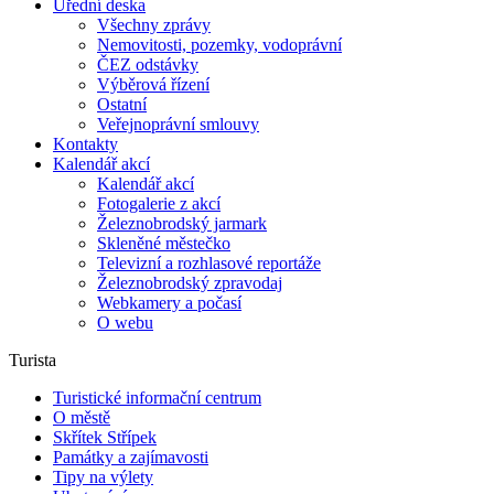
Úřední deska
Všechny zprávy
Nemovitosti, pozemky, vodoprávní
ČEZ odstávky
Výběrová řízení
Ostatní
Veřejnoprávní smlouvy
Kontakty
Kalendář akcí
Kalendář akcí
Fotogalerie z akcí
Železnobrodský jarmark
Skleněné městečko
Televizní a rozhlasové reportáže
Železnobrodský zpravodaj
Webkamery a počasí
O webu
Turista
Turistické informační centrum
O městě
Skřítek Střípek
Památky a zajímavosti
Tipy na výlety