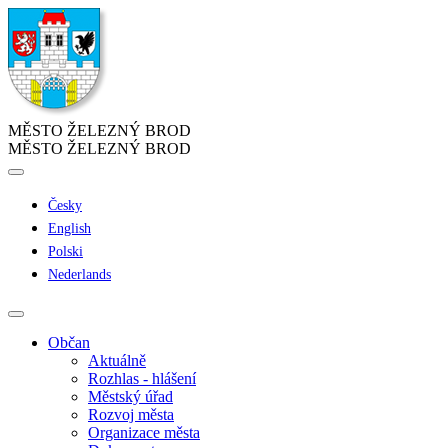
MĚSTO ŽELEZNÝ BROD
MĚSTO ŽELEZNÝ BROD
Česky
English
Polski
Nederlands
Občan
Aktuálně
Rozhlas - hlášení
Městský úřad
Rozvoj města
Organizace města