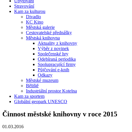
Ubytování
Stravování
Kam za kulturou
Divadlo
KC Kino
Městská galerie
Cestovatelské přednášky
Městská knihovna
Aktuality z knihovny
Výběr z novinek
Společenské hry
Odebíraná periodika
Spolupracující firmy
Půjčování e-knih
Odkazy
Městské muzeum
Běliště
Industriální prostor Kotelna
Kam za sportem
Globální geopark UNESCO
Činnost městské knihovny v roce 2015
01.03.2016