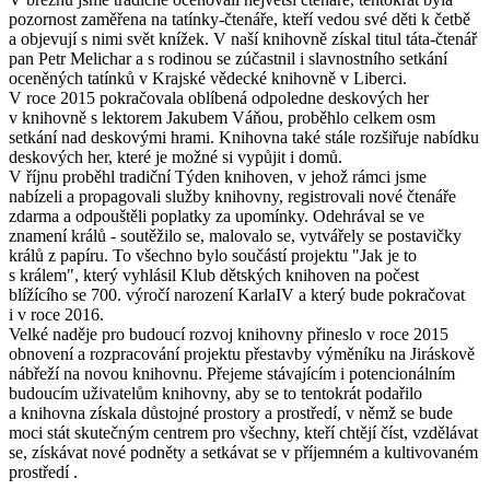
pozornost zaměřena na tatínky-čtenáře, kteří vedou své děti k četbě
a objevují s nimi svět knížek. V naší knihovně získal titul táta-čtenář
pan Petr Melichar a s rodinou se zúčastnil i slavnostního setkání
oceněných tatínků v Krajské vědecké knihovně v Liberci.
V roce 2015 pokračovala oblíbená odpoledne deskových her
v knihovně s lektorem Jakubem Váňou, proběhlo celkem osm
setkání nad deskovými hrami. Knihovna také stále rozšiřuje nabídku
deskových her, které je možné si vypůjit i domů.
V říjnu proběhl tradiční Týden knihoven, v jehož rámci jsme
nabízeli a propagovali služby knihovny, registrovali nové čtenáře
zdarma a odpouštěli poplatky za upomínky. Odehrával se ve
znamení králů - soutěžilo se, malovalo se, vytvářely se postavičky
králů z papíru. To všechno bylo součástí projektu "Jak je to
s králem", který vyhlásil Klub dětských knihoven na počest
blížícího se 700. výročí narození KarlaIV a který bude pokračovat
i v roce 2016.
Velké naděje pro budoucí rozvoj knihovny přineslo v roce 2015
obnovení a rozpracování projektu přestavby výměníku na Jiráskově
nábřeží na novou knihovnu. Přejeme stávajícím i potencionálním
budoucím uživatelům knihovny, aby se to tentokrát podařilo
a knihovna získala důstojné prostory a prostředí, v němž se bude
moci stát skutečným centrem pro všechny, kteří chtějí číst, vzdělávat
se, získávat nové podněty a setkávat se v příjemném a kultivovaném
prostředí .