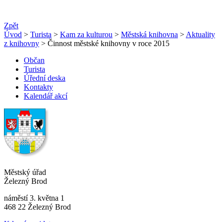
Zpět
Úvod
>
Turista
>
Kam za kulturou
>
Městská knihovna
>
Aktuality
z knihovny
> Činnost městské knihovny v roce 2015
Občan
Turista
Úřední deska
Kontakty
Kalendář akcí
Městský úřad
Železný Brod
náměstí 3. května 1
468 22 Železný Brod