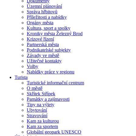
Dokumenty
Územní plánování
Správa hřbitovů
Příležitosti a nabídky
Orgány města
Kultura, sport a spolky
Kroniky města Železný Brod
Krizové řízení
Partnerská města
Podnikatelské subjekty
Závady ve městě
Užitečné kontakty
Volby
Nabídky práce v regionu
Turista
Turistické informační centrum
O městě
Skřítek Střípek
Památky a zajímavosti
Tipy na výlety
Ubytování
Stravování
Kam za kulturou
Kam za sportem
Globální geopark UNESCO