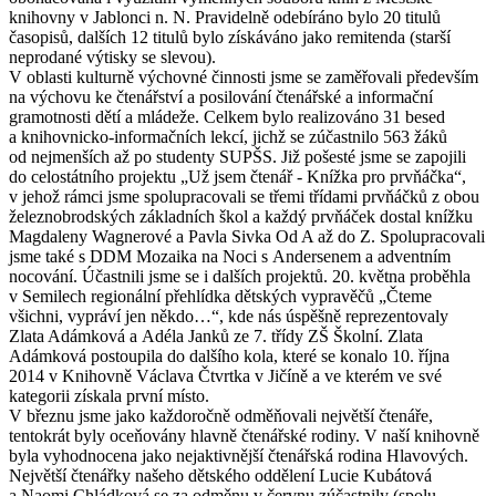
knihovny v Jablonci n. N. Pravidelně odebíráno bylo 20 titulů
časopisů, dalších 12 titulů bylo získáváno jako remitenda (starší
neprodané výtisky se slevou).
V oblasti kulturně výchovné činnosti jsme se zaměřovali především
na výchovu ke čtenářství a posilování čtenářské a informační
gramotnosti dětí a mládeže. Celkem bylo realizováno 31 besed
a knihovnicko-informačních lekcí, jichž se zúčastnilo 563 žáků
od nejmenších až po studenty SUPŠS. Již pošesté jsme se zapojili
do celostátního projektu „Už jsem čtenář - Knížka pro prvňáčka“,
v jehož rámci jsme spolupracovali se třemi třídami prvňáčků z obou
železnobrodských základních škol a každý prvňáček dostal knížku
Magdaleny Wagnerové a Pavla Sivka Od A až do Z. Spolupracovali
jsme také s DDM Mozaika na Noci s Andersenem a adventním
nocování. Účastnili jsme se i dalších projektů. 20. května proběhla
v Semilech regionální přehlídka dětských vypravěčů „Čteme
všichni, vypráví jen někdo…“, kde nás úspěšně reprezentovaly
Zlata Adámková a Adéla Janků ze 7. třídy ZŠ Školní. Zlata
Adámková postoupila do dalšího kola, které se konalo 10. října
2014 v Knihovně Václava Čtvrtka v Jičíně a ve kterém ve své
kategorii získala první místo.
V březnu jsme jako každoročně odměňovali největší čtenáře,
tentokrát byly oceňovány hlavně čtenářské rodiny. V naší knihovně
byla vyhodnocena jako nejaktivnější čtenářská rodina Hlavových.
Největší čtenářky našeho dětského oddělení Lucie Kubátová
a Naomi Chládková se za odměnu v červnu zúčastnily (spolu