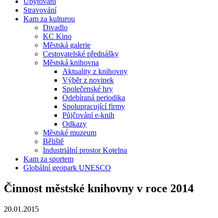
Ubytování
Stravování
Kam za kulturou
Divadlo
KC Kino
Městská galerie
Cestovatelské přednášky
Městská knihovna
Aktuality z knihovny
Výběr z novinek
Společenské hry
Odebíraná periodika
Spolupracující firmy
Půjčování e-knih
Odkazy
Městské muzeum
Běliště
Industriální prostor Kotelna
Kam za sportem
Globální geopark UNESCO
Činnost městské knihovny v roce 2014
20.01.2015