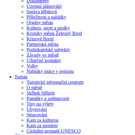
Dokumenty
Územní plánování
Správa hřbitovů
Příležitosti a nabídky
Orgány města
Kultura, sport a spolky
Kroniky města Železný Brod
Krizové řízení
Partnerská města
Podnikatelské subjekty
Závady ve městě
Užitečné kontakty
Volby
Nabídky práce v regionu
Turista
Turistické informační centrum
O městě
Skřítek Střípek
Památky a zajímavosti
Tipy na výlety
Ubytování
Stravování
Kam za kulturou
Kam za sportem
Globální geopark UNESCO