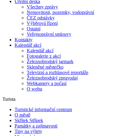
Úřední deska
Všechny zprávy
Nemovitosti, pozemky, vodoprávní
ČEZ odstávky
Výběrová řízení
Ostatní
Veřejnoprávní smlouvy
Kontakty
Kalendář akcí
Kalendář akcí
Fotogalerie z akcí
Železnobrodský jarmark
Skleněné městečko
Televizní a rozhlasové reportáže
Železnobrodský zpravodaj
Webkamery a počasí
O webu
Turista
Turistické informační centrum
O městě
Skřítek Střípek
Památky a zajímavosti
Tipy na výlety