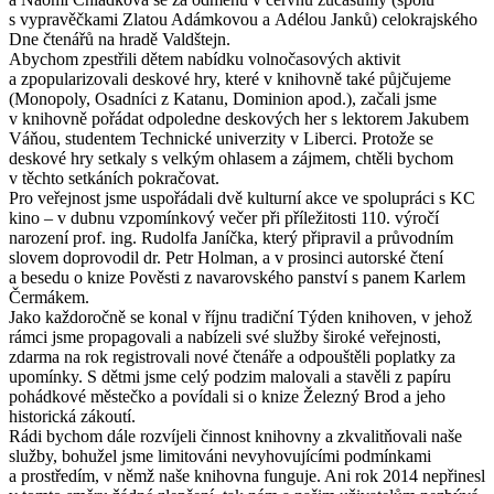
s vypravěčkami Zlatou Adámkovou a Adélou Janků) celokrajského
Dne čtenářů na hradě Valdštejn.
Abychom zpestřili dětem nabídku volnočasových aktivit
a zpopularizovali deskové hry, které v knihovně také půjčujeme
(Monopoly, Osadníci z Katanu, Dominion apod.), začali jsme
v knihovně pořádat odpoledne deskových her s lektorem Jakubem
Váňou, studentem Technické univerzity v Liberci. Protože se
deskové hry setkaly s velkým ohlasem a zájmem, chtěli bychom
v těchto setkáních pokračovat.
Pro veřejnost jsme uspořádali dvě kulturní akce ve spolupráci s KC
kino – v dubnu vzpomínkový večer při příležitosti 110. výročí
narození prof. ing. Rudolfa Janíčka, který připravil a průvodním
slovem doprovodil dr. Petr Holman, a v prosinci autorské čtení
a besedu o knize Pověsti z navarovského panství s panem Karlem
Čermákem.
Jako každoročně se konal v říjnu tradiční Týden knihoven, v jehož
rámci jsme propagovali a nabízeli své služby široké veřejnosti,
zdarma na rok registrovali nové čtenáře a odpouštěli poplatky za
upomínky. S dětmi jsme celý podzim malovali a stavěli z papíru
pohádkové městečko a povídali si o knize Železný Brod a jeho
historická zákoutí.
Rádi bychom dále rozvíjeli činnost knihovny a zkvalitňovali naše
služby, bohužel jsme limitováni nevyhovujícími podmínkami
a prostředím, v němž naše knihovna funguje. Ani rok 2014 nepřinesl