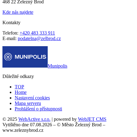
468 22 Železný Brod
Kde nás najdete
Kontakty
Telefon:
+420 483 333 911
E-mail:
podatelna@zelbrod.cz
Munipolis
Důležité odkazy
TOP
Home
Nastavení cookies
Mapa serveru
Prohlášení o přístupnosti
© 2025
WebActive s.r.o.
| powered by
WebJET CMS
Vytištěno dne 07.08.2026 – © Město Železný Brod –
www.zeleznybrod.cz