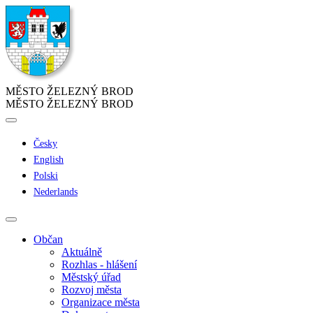
MĚSTO ŽELEZNÝ BROD
MĚSTO ŽELEZNÝ BROD
Česky
English
Polski
Nederlands
Občan
Aktuálně
Rozhlas - hlášení
Městský úřad
Rozvoj města
Organizace města