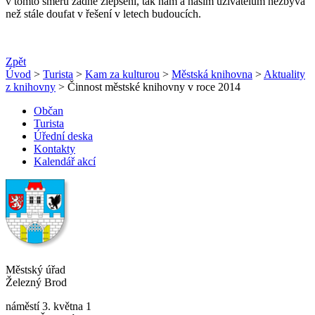
v tomto směru žádné zlepšení, tak nám a našim uživatelům nezbývá
než stále doufat v řešení v letech budoucích.
Zpět
Úvod
>
Turista
>
Kam za kulturou
>
Městská knihovna
>
Aktuality
z knihovny
> Činnost městské knihovny v roce 2014
Občan
Turista
Úřední deska
Kontakty
Kalendář akcí
Městský úřad
Železný Brod
náměstí 3. května 1