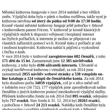
Městská knihovna fungovala v roce 2014 stabilně a bez větších
změn. Výpůjční doba byla v pátek o hodinu rozšířena, takže nyní je
knihovna otevřena
od úterý do pátku od 9:00 do 17:30 hodin
.
Kromě vlastní městské knihovny funguje ještě pobočka v Jirkově
s knihovníkem panem Fricem. V knihovně je kromě klasických
výpůjčních služeb k dispozici veřejnosti i bezplatný internet
na čtyřech počítačích, k internetu je možno se připojovat i na
vlastních zařízeních pomocí wi-fi. Kromě tisku z počítače je zde
i možnost kopírování. Knihovna nabízí k půjčení a vyzkoušení
i čtečku e-knih.
V roce 2014 bylo v knihovně
zaregistrováno 682 čtenářů
, z toho
171 dětí do 15 let
. Zaznamenali jsme
12 385 návštěvníků
knihovny, z toho bylo
4186 uživatelů internetu
. Uživatelé si
zvykají navštěvovat knihovnu i virtuálně, za rok 2014 jsme
zaznamenali
2055 návštěv webové stránky a 538 vstupů
do on-
line katalogu a 124 vstupů do čtenářského konta
. Za rok 2014
bylo dosaženo počtu
34059 výpůjček
, což je o něco méně než
v loňském roce (34 732). 177 výpůjček jsme zprostředkovali našim
čtenářům z jiných knihoven pomocí meziknihovní výpůjční služby.
Přírůstek knihovního fondu za rok 2014 činil
895 svazků
, odepsáno
bylo
717 svazků
. Stav fondu k 31. 12. 2014 byl
20263 svazk
ů,
s pobočkou v Jirkově
24 213 svazků
. Nabídka knih čtenářům byla
obohacována i využitím výměnných souborů knih z Městské