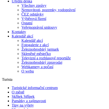
Úřední deska
Všechny zprávy
Nemovitosti, pozemky, vodoprávní
ČEZ odstávky
Výběrová řízení
Ostatní
Veřejnoprávní smlouvy
Kontakty
Kalendář akcí
Kalendář akcí
Fotogalerie z akcí
Železnobrodský jarmark
Skleněné městečko
Televizní a rozhlasové reportáže
Železnobrodský zpravodaj
Webkamery a počasí
O webu
Turista
Turistické informační centrum
O městě
Skřítek Střípek
Památky a zajímavosti
Tipy na výlety