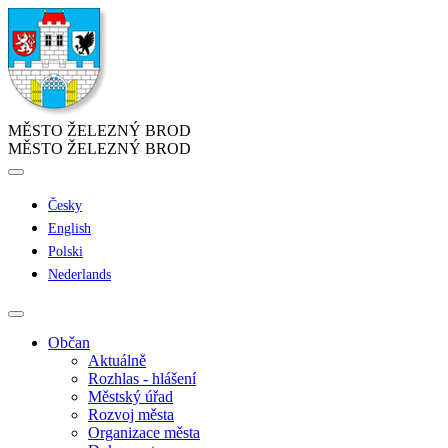
MĚSTO ŽELEZNÝ BROD
MĚSTO ŽELEZNÝ BROD
Česky
English
Polski
Nederlands
Občan
Aktuálně
Rozhlas - hlášení
Městský úřad
Rozvoj města
Organizace města