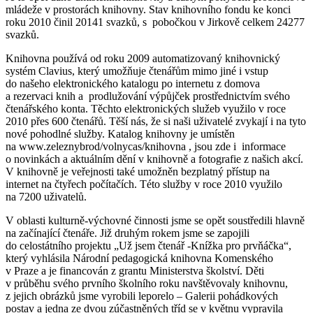
mládeže v prostorách knihovny. Stav knihovního fondu ke konci
roku 2010 činil 20141 svazků, s pobočkou v Jirkově celkem 24277
svazků.
Knihovna používá od roku 2009 automatizovaný knihovnický
systém Clavius, který umožňuje čtenářům mimo jiné i vstup
do našeho elektronického katalogu po internetu z domova
a rezervaci knih a prodlužování výpůjček prostřednictvím svého
čtenářského konta. Těchto elektronických služeb využilo v roce
2010 přes 600 čtenářů. Těší nás, že si naši uživatelé zvykají i na tyto
nové pohodlné služby. Katalog knihovny je umístěn
na www.zeleznybrod/volnycas/knihovna , jsou zde i informace
o novinkách a aktuálním dění v knihovně a fotografie z našich akcí.
V knihovně je veřejnosti také umožněn bezplatný přístup na
internet na čtyřech počítačích. Této služby v roce 2010 využilo
na 7200 uživatelů.
V oblasti kulturně-výchovné činnosti jsme se opět soustředili hlavně
na začínající čtenáře. Již druhým rokem jsme se zapojili
do celostátního projektu „Už jsem čtenář -Knížka pro prvňáčka“,
který vyhlásila Národní pedagogická knihovna Komenského
v Praze a je financován z grantu Ministerstva školství. Děti
v průběhu svého prvního školního roku navštěvovaly knihovnu,
z jejich obrázků jsme vyrobili leporelo – Galerii pohádkových
postav a jedna ze dvou zúčastněných tříd se v květnu vypravila