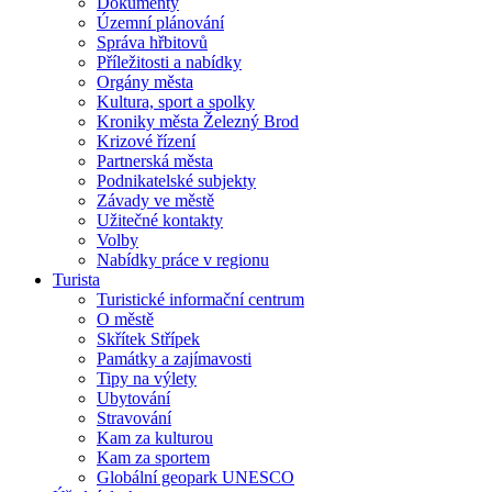
Dokumenty
Územní plánování
Správa hřbitovů
Příležitosti a nabídky
Orgány města
Kultura, sport a spolky
Kroniky města Železný Brod
Krizové řízení
Partnerská města
Podnikatelské subjekty
Závady ve městě
Užitečné kontakty
Volby
Nabídky práce v regionu
Turista
Turistické informační centrum
O městě
Skřítek Střípek
Památky a zajímavosti
Tipy na výlety
Ubytování
Stravování
Kam za kulturou
Kam za sportem
Globální geopark UNESCO