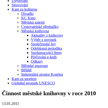
Ubytování
Stravování
Kam za kulturou
Divadlo
KC Kino
Městská galerie
Cestovatelské přednášky
Městská knihovna
Aktuality z knihovny
Výběr z novinek
Společenské hry
Odebíraná periodika
Spolupracující firmy
Půjčování e-knih
Odkazy
Městské muzeum
Běliště
Industriální prostor Kotelna
Kam za sportem
Globální geopark UNESCO
Činnost městské knihovny v roce 2010
13.01.2011