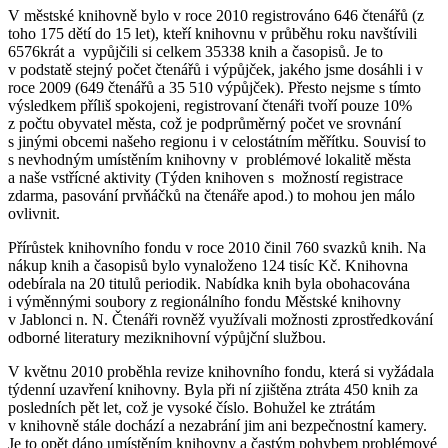
V městské knihovně bylo v roce 2010 registrováno 646 čtenářů (z
toho 175 dětí do 15 let), kteří knihovnu v průběhu roku navštívili
6576krát a vypůjčili si celkem 35338 knih a časopisů. Je to
v podstatě stejný počet čtenářů i výpůjček, jakého jsme dosáhli i v
roce 2009 (649 čtenářů a 35 510 výpůjček). Přesto nejsme s tímto
výsledkem příliš spokojeni, registrovaní čtenáři tvoří pouze 10%
z počtu obyvatel města, což je podprůměrný počet ve srovnání
s jinými obcemi našeho regionu i v celostátním měřítku. Souvisí to
s nevhodným umístěním knihovny v problémové lokalitě města
a naše vstřícné aktivity (Týden knihoven s možností registrace
zdarma, pasování prvňáčků na čtenáře apod.) to mohou jen málo
ovlivnit.
Přírůstek knihovního fondu v roce 2010 činil 760 svazků knih. Na
nákup knih a časopisů bylo vynaloženo 124 tisíc Kč. Knihovna
odebírala na 20 titulů periodik. Nabídka knih byla obohacována
i výměnnými soubory z regionálního fondu Městské knihovny
v Jablonci n. N. Čtenáři rovněž využívali možnosti zprostředkování
odborné literatury meziknihovní výpůjční službou.
V květnu 2010 proběhla revize knihovního fondu, která si vyžádala
týdenní uzavření knihovny. Byla při ní zjištěna ztráta 450 knih za
posledních pět let, což je vysoké číslo. Bohužel ke ztrátám
v knihovně stále dochází a nezabrání jim ani bezpečnostní kamery.
Je to opět dáno umístěním knihovny a častým pohybem problémové