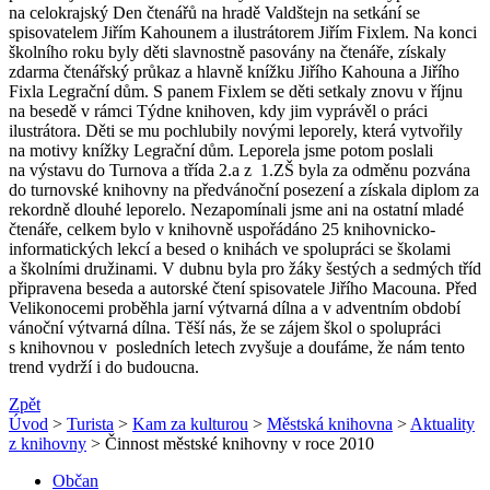
na celokrajský Den čtenářů na hradě Valdštejn na setkání se
spisovatelem Jiřím Kahounem a ilustrátorem Jiřím Fixlem. Na konci
školního roku byly děti slavnostně pasovány na čtenáře, získaly
zdarma čtenářský průkaz a hlavně knížku Jiřího Kahouna a Jiřího
Fixla Legrační dům. S panem Fixlem se děti setkaly znovu v říjnu
na besedě v rámci Týdne knihoven, kdy jim vyprávěl o práci
ilustrátora. Děti se mu pochlubily novými leporely, která vytvořily
na motivy knížky Legrační dům. Leporela jsme potom poslali
na výstavu do Turnova a třída 2.a z 1.ZŠ byla za odměnu pozvána
do turnovské knihovny na předvánoční posezení a získala diplom za
rekordně dlouhé leporelo. Nezapomínali jsme ani na ostatní mladé
čtenáře, celkem bylo v knihovně uspořádáno 25 knihovnicko-
informatických lekcí a besed o knihách ve spolupráci se školami
a školními družinami. V dubnu byla pro žáky šestých a sedmých tříd
připravena beseda a autorské čtení spisovatele Jiřího Macouna. Před
Velikonocemi proběhla jarní výtvarná dílna a v adventním období
vánoční výtvarná dílna. Těší nás, že se zájem škol o spolupráci
s knihovnou v posledních letech zvyšuje a doufáme, že nám tento
trend vydrží i do budoucna.
Zpět
Úvod
>
Turista
>
Kam za kulturou
>
Městská knihovna
>
Aktuality
z knihovny
> Činnost městské knihovny v roce 2010
Občan