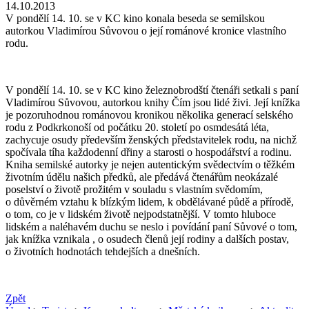
14.10.2013
V pondělí 14. 10. se v KC kino konala beseda se semilskou
autorkou Vladimírou Sůvovou o její románové kronice vlastního
rodu.
V pondělí 14. 10. se v KC kino železnobrodští čtenáři setkali s paní
Vladimírou Sůvovou, autorkou knihy Čím jsou lidé živi. Její knížka
je pozoruhodnou románovou kronikou několika generací selského
rodu z Podkrkonoší od počátku 20. století po osmdesátá léta,
zachycuje osudy především ženských představitelek rodu, na nichž
spočívala tíha každodenní dřiny a starosti o hospodářství a rodinu.
Kniha semilské autorky je nejen autentickým svědectvím o těžkém
životním údělu našich předků, ale předává čtenářům neokázalé
poselství o životě prožitém v souladu s vlastním svědomím,
o důvěrném vztahu k blízkým lidem, k obdělávané půdě a přírodě,
o tom, co je v lidském životě nejpodstatnější. V tomto hluboce
lidském a naléhavém duchu se neslo i povídání paní Sůvové o tom,
jak knížka vznikala , o osudech členů její rodiny a dalších postav,
o životních hodnotách tehdejších a dnešních.
Zpět