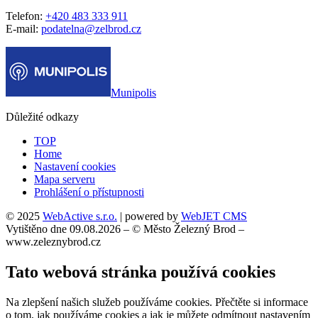
Telefon:
+420 483 333 911
E-mail:
podatelna@zelbrod.cz
Munipolis
Důležité odkazy
TOP
Home
Nastavení cookies
Mapa serveru
Prohlášení o přístupnosti
© 2025
WebActive s.r.o.
| powered by
WebJET CMS
Vytištěno dne 09.08.2026 – © Město Železný Brod –
www.zeleznybrod.cz
Tato webová stránka používá cookies
Na zlepšení našich služeb používáme cookies. Přečtěte si informace
o tom, jak používáme cookies a jak je můžete odmítnout nastavením