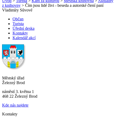
Úvod
>
Turista
>
Kam za kulturou
>
Městská knihovna
>
Aktuality
z knihovny
> Čím jsou lidé živi - beseda a autorské čtení paní
Vladimíry Sůvové
Občan
Turista
Úřední deska
Kontakty
Kalendář akcí
Městský úřad
Železný Brod
náměstí 3. května 1
468 22 Železný Brod
Kde nás najdete
Kontakty