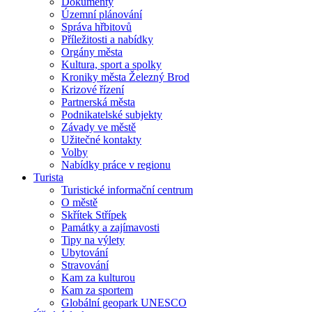
Dokumenty
Územní plánování
Správa hřbitovů
Příležitosti a nabídky
Orgány města
Kultura, sport a spolky
Kroniky města Železný Brod
Krizové řízení
Partnerská města
Podnikatelské subjekty
Závady ve městě
Užitečné kontakty
Volby
Nabídky práce v regionu
Turista
Turistické informační centrum
O městě
Skřítek Střípek
Památky a zajímavosti
Tipy na výlety
Ubytování
Stravování
Kam za kulturou
Kam za sportem
Globální geopark UNESCO