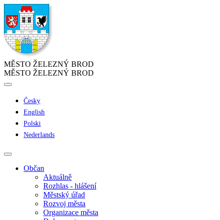
MĚSTO ŽELEZNÝ BROD
MĚSTO ŽELEZNÝ BROD
Česky
English
Polski
Nederlands
Občan
Aktuálně
Rozhlas - hlášení
Městský úřad
Rozvoj města
Organizace města