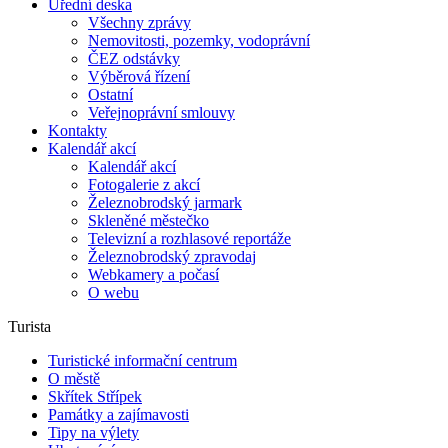
Úřední deska
Všechny zprávy
Nemovitosti, pozemky, vodoprávní
ČEZ odstávky
Výběrová řízení
Ostatní
Veřejnoprávní smlouvy
Kontakty
Kalendář akcí
Kalendář akcí
Fotogalerie z akcí
Železnobrodský jarmark
Skleněné městečko
Televizní a rozhlasové reportáže
Železnobrodský zpravodaj
Webkamery a počasí
O webu
Turista
Turistické informační centrum
O městě
Skřítek Střípek
Památky a zajímavosti
Tipy na výlety