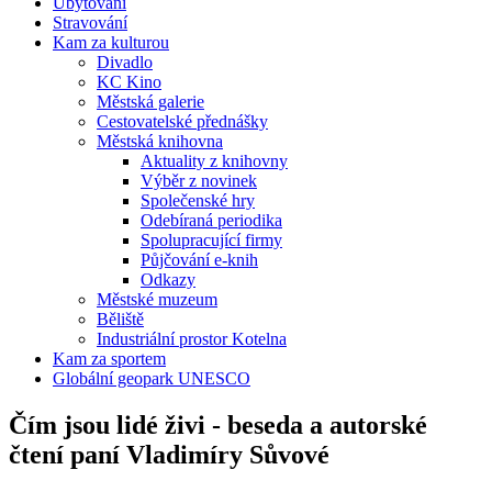
Ubytování
Stravování
Kam za kulturou
Divadlo
KC Kino
Městská galerie
Cestovatelské přednášky
Městská knihovna
Aktuality z knihovny
Výběr z novinek
Společenské hry
Odebíraná periodika
Spolupracující firmy
Půjčování e-knih
Odkazy
Městské muzeum
Běliště
Industriální prostor Kotelna
Kam za sportem
Globální geopark UNESCO
Čím jsou lidé živi - beseda a autorské
čtení paní Vladimíry Sůvové