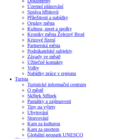
Dokumenty
Územní plánování
Správa hřbitovů
Příležitosti a nabídky
Orgány města
Kultura, sport a spolky
Kroniky města Železný Brod
Krizové řízení
Partnerská města
Podnikatelské subjekty
Závady ve městě
Užitečné kontakty
Volby
Nabídky práce v regionu
Turista
Turistické informační centrum
O městě
Skřítek Střípek
Památky a zajímavosti
Tipy na výlety
Ubytování
Stravování
Kam za kulturou
Kam za sportem
Globální geopark UNESCO