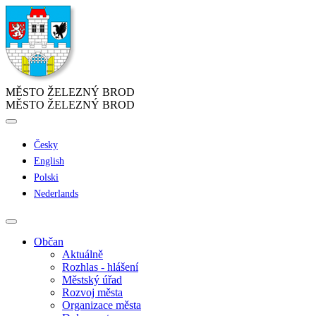
MĚSTO ŽELEZNÝ BROD
MĚSTO ŽELEZNÝ BROD
Česky
English
Polski
Nederlands
Občan
Aktuálně
Rozhlas - hlášení
Městský úřad
Rozvoj města
Organizace města