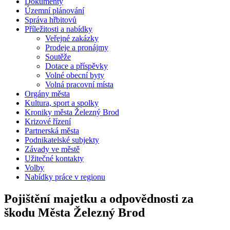
Dokumenty
Územní plánování
Správa hřbitovů
Příležitosti a nabídky
Veřejné zakázky
Prodeje a pronájmy
Soutěže
Dotace a příspěvky
Volné obecní byty
Volná pracovní místa
Orgány města
Kultura, sport a spolky
Kroniky města Železný Brod
Krizové řízení
Partnerská města
Podnikatelské subjekty
Závady ve městě
Užitečné kontakty
Volby
Nabídky práce v regionu
Pojištění majetku a odpovědnosti za
škodu Města Železný Brod