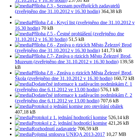
31.10.2012 v 16.30 hodin)
257,61 kB
Příloha č.3 - Seznam pověřujících zadavatelů
(zveřejněno dne 31.10.2012 v 16.30 hodin)
364,38 kB
Příloha č.4 - Krycí list (zveřejněno dne 31.10.2012 v
16.30 hodin)
70 kB
Příloha č.5 - Čestné prohlášení (zveřejněno dne
31.10.2012 v 16.30 hodin)
51,5 kB
Příloha č.6 - Zpráva o rizicích Město Železný Brod
(zveřejněno dne 31.10.2012 v 16.30 hodin)
141,73 kB
Příloha č.7- Zpráva o rizicích Město Železný Brod,
Muzeum (zveřejněno dne 31.10.2012 v 16.30 hodin)
139,58
kB
Příloha č.8 - Zpráva o rizicích Města Železný Brod,
Škola (zveřejněno dne 31.10.2012 v 16.30 hodin)
160,72 kB
Dodatečné informace k zadávacím podmínkám č. 1
(zveřejněno dne 6.11.2012 ve 13.00 hodin)
576,1 kB
Dodatečné informace k zadávacím podmínkám č. 2
(zveřejněno dne 6.11.2012 ve 13.00 hodin)
707,6 kB
Protokol o jednání komise pro otevírání obálek
407,18 kB
Protokol z 1. jednání hodnotící komise
526,14 kB
Protokol z 2. jednání hodnotící komise
421,26 kB
Rozhodnutí zadavatele
706,59 kB
Pojistná smlouva UNIQA 2013-2017
10,27 MB