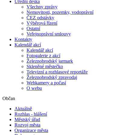
Úřední deska
Všechny zprávy
Nemovitosti, pozemky, vodoprávní
ČEZ odstávky
Výběrová řízení
Ostatní
Veřejnoprávní smlouvy
Kontakty
Kalendář akcí
Kalendář akcí
Fotogalerie z akcí
Železnobrodský jarmark
Skleněné městečko
Televizní a rozhlasové reportáže
Železnobrodský zpravodaj
Webkamery a počasí
O webu
Občan
Aktuálně
Rozhlas - hlášení
Městský úřad
Rozvoj města
Organizace města