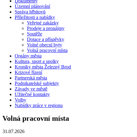
Dokumenty
Územní plánování
Správa hřbitovů
Příležitosti a nabídky
Veřejné zakázky
Prodeje a pronájmy
Soutěže
Dotace a příspěvky
Volné obecní byty
Volná pracovní místa
Orgány města
Kultura, sport a spolky
Kroniky města Železný Brod
Krizové řízení
Partnerská města
Podnikatelské subjekty
Závady ve městě
Užitečné kontakty
Volby
Nabídky práce v regionu
Volná pracovní místa
31.07.2026