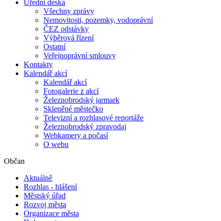
Úřední deska
Všechny zprávy
Nemovitosti, pozemky, vodoprávní
ČEZ odstávky
Výběrová řízení
Ostatní
Veřejnoprávní smlouvy
Kontakty
Kalendář akcí
Kalendář akcí
Fotogalerie z akcí
Železnobrodský jarmark
Skleněné městečko
Televizní a rozhlasové reportáže
Železnobrodský zpravodaj
Webkamery a počasí
O webu
Občan
Aktuálně
Rozhlas - hlášení
Městský úřad
Rozvoj města
Organizace města