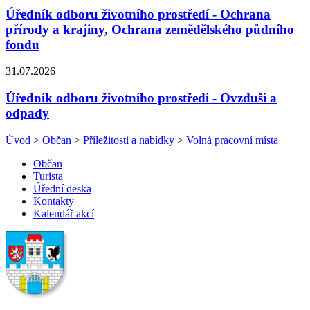
Úředník odboru životního prostředí - Ochrana
přírody a krajiny, Ochrana zemědělského půdního
fondu
31.07.2026
Úředník odboru životního prostředí - Ovzduší a
odpady
Úvod
>
Občan
>
Příležitosti a nabídky
>
Volná pracovní místa
Občan
Turista
Úřední deska
Kontakty
Kalendář akcí