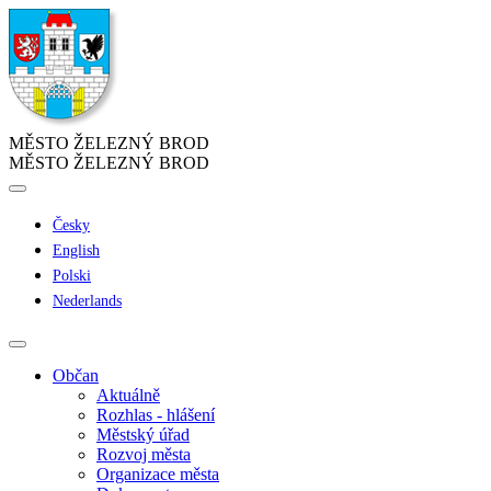
MĚSTO ŽELEZNÝ BROD
MĚSTO ŽELEZNÝ BROD
Česky
English
Polski
Nederlands
Občan
Aktuálně
Rozhlas - hlášení
Městský úřad
Rozvoj města
Organizace města