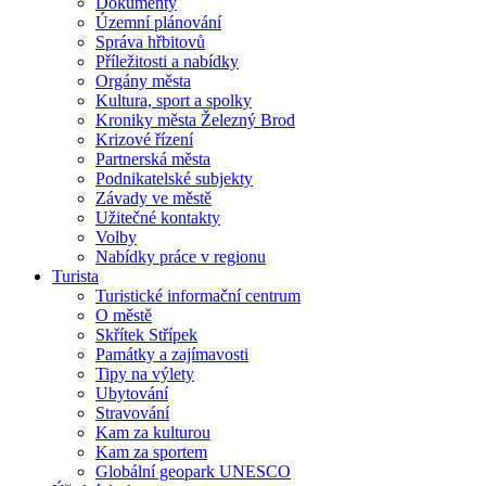
Dokumenty
Územní plánování
Správa hřbitovů
Příležitosti a nabídky
Orgány města
Kultura, sport a spolky
Kroniky města Železný Brod
Krizové řízení
Partnerská města
Podnikatelské subjekty
Závady ve městě
Užitečné kontakty
Volby
Nabídky práce v regionu
Turista
Turistické informační centrum
O městě
Skřítek Střípek
Památky a zajímavosti
Tipy na výlety
Ubytování
Stravování
Kam za kulturou
Kam za sportem
Globální geopark UNESCO