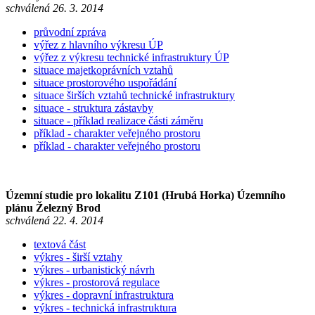
schválená 26. 3. 2014
průvodní zpráva
výřez z hlavního výkresu ÚP
výřez z výkresu technické infrastruktury ÚP
situace majetkoprávních vztahů
situace prostorového uspořádání
situace širších vztahů technické infrastruktury
situace - struktura zástavby
situace - příklad realizace části záměru
příklad - charakter veřejného prostoru
příklad - charakter veřejného prostoru
Územní studie pro lokalitu Z101 (Hrubá Horka) Územního
plánu Železný Brod
schválená 22. 4. 2014
textová část
výkres - širší vztahy
výkres - urbanistický návrh
výkres - prostorová regulace
výkres - dopravní infrastruktura
výkres - technická infrastruktura