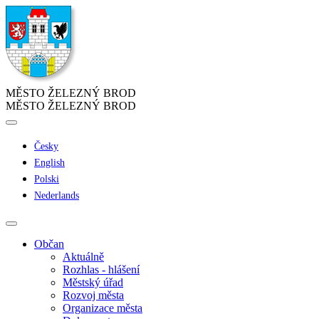
MĚSTO ŽELEZNÝ BROD
MĚSTO ŽELEZNÝ BROD
Česky
English
Polski
Nederlands
Občan
Aktuálně
Rozhlas - hlášení
Městský úřad
Rozvoj města
Organizace města