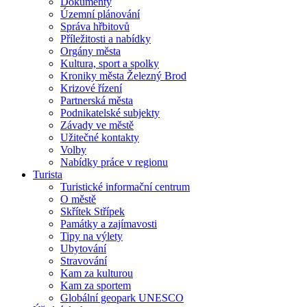
Dokumenty
Územní plánování
Správa hřbitovů
Příležitosti a nabídky
Orgány města
Kultura, sport a spolky
Kroniky města Železný Brod
Krizové řízení
Partnerská města
Podnikatelské subjekty
Závady ve městě
Užitečné kontakty
Volby
Nabídky práce v regionu
Turista
Turistické informační centrum
O městě
Skřítek Střípek
Památky a zajímavosti
Tipy na výlety
Ubytování
Stravování
Kam za kulturou
Kam za sportem
Globální geopark UNESCO