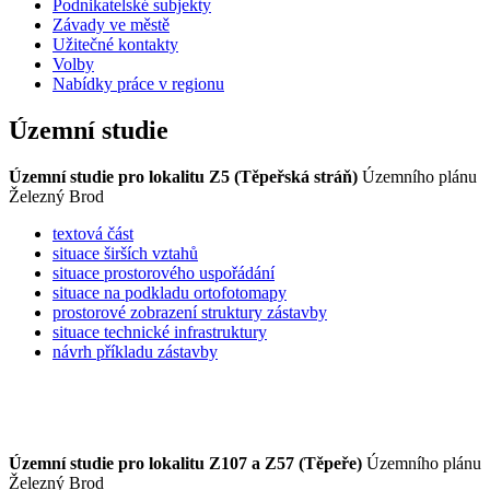
Podnikatelské subjekty
Závady ve městě
Užitečné kontakty
Volby
Nabídky práce v regionu
Územní studie
Územní studie pro lokalitu Z5 (Těpeřská stráň)
Územního plánu
Železný Brod
textová část
situace širších vztahů
situace prostorového uspořádání
situace na podkladu ortofotomapy
prostorové zobrazení struktury zástavby
situace technické infrastruktury
návrh příkladu zástavby
Územní studie pro lokalitu Z107 a Z57 (Těpeře)
Územního plánu
Železný Brod