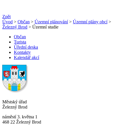
Zpět
Úvod
>
Občan
>
Územní plánování
>
Územní plány obcí
>
Železný Brod
> Územní studie
Občan
Turista
Úřední deska
Kontakty
Kalendář akcí
Městský úřad
Železný Brod
náměstí 3. května 1
468 22 Železný Brod