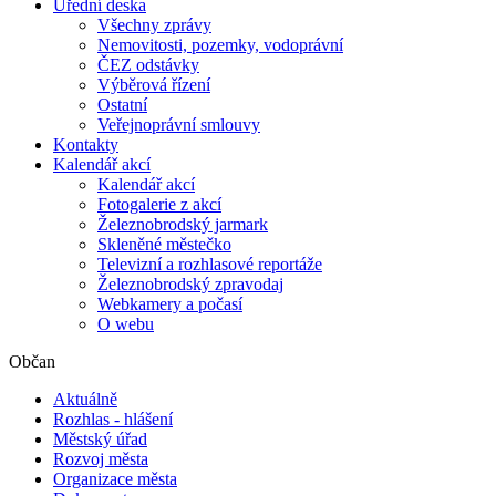
Úřední deska
Všechny zprávy
Nemovitosti, pozemky, vodoprávní
ČEZ odstávky
Výběrová řízení
Ostatní
Veřejnoprávní smlouvy
Kontakty
Kalendář akcí
Kalendář akcí
Fotogalerie z akcí
Železnobrodský jarmark
Skleněné městečko
Televizní a rozhlasové reportáže
Železnobrodský zpravodaj
Webkamery a počasí
O webu
Občan
Aktuálně
Rozhlas - hlášení
Městský úřad
Rozvoj města
Organizace města