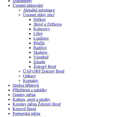
Dokumenty
Územní plánování
Aktuální informace
Územní plány obcí
Držkov
Jílové u Držkova
Koberovy
Líšný
Loužnice
Pěnčín
Radčice
Skuhrov
Vlastiboř
Zásada
Železný Brod
ÚAP ORP Železný Brod
Odkazy
Kontakty
Správa hřbitovů
Příležitosti a nabídky
Orgány města
Kultura, sport a spolky
Kroniky města Železný Brod
Krizové řízení
Partnerská města