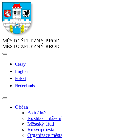
MĚSTO ŽELEZNÝ BROD
MĚSTO ŽELEZNÝ BROD
Česky
English
Polski
Nederlands
Občan
Aktuálně
Rozhlas - hlášení
Městský úřad
Rozvoj města
Organizace města