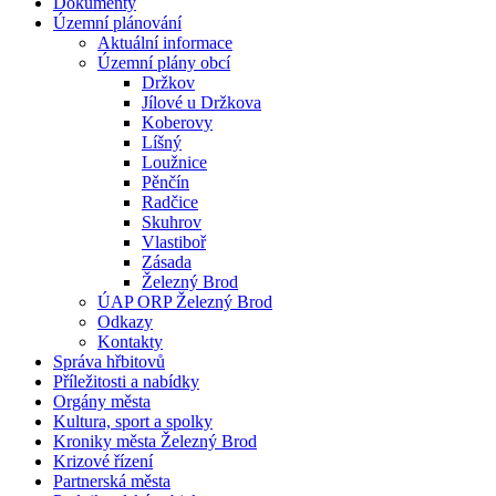
Dokumenty
Územní plánování
Aktuální informace
Územní plány obcí
Držkov
Jílové u Držkova
Koberovy
Líšný
Loužnice
Pěnčín
Radčice
Skuhrov
Vlastiboř
Zásada
Železný Brod
ÚAP ORP Železný Brod
Odkazy
Kontakty
Správa hřbitovů
Příležitosti a nabídky
Orgány města
Kultura, sport a spolky
Kroniky města Železný Brod
Krizové řízení
Partnerská města