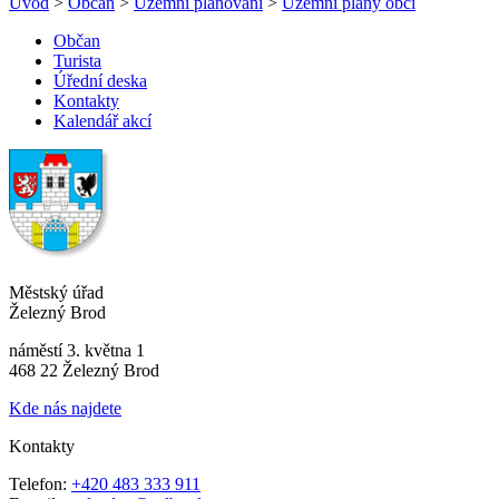
Úvod
>
Občan
>
Územní plánování
>
Územní plány obcí
Občan
Turista
Úřední deska
Kontakty
Kalendář akcí
Městský úřad
Železný Brod
náměstí 3. května 1
468 22 Železný Brod
Kde nás najdete
Kontakty
Telefon:
+420 483 333 911