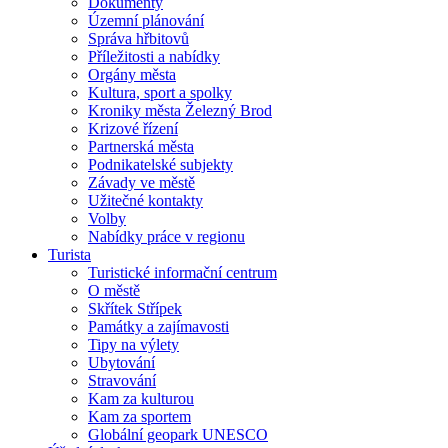
Dokumenty
Územní plánování
Správa hřbitovů
Příležitosti a nabídky
Orgány města
Kultura, sport a spolky
Kroniky města Železný Brod
Krizové řízení
Partnerská města
Podnikatelské subjekty
Závady ve městě
Užitečné kontakty
Volby
Nabídky práce v regionu
Turista
Turistické informační centrum
O městě
Skřítek Střípek
Památky a zajímavosti
Tipy na výlety
Ubytování
Stravování
Kam za kulturou
Kam za sportem
Globální geopark UNESCO