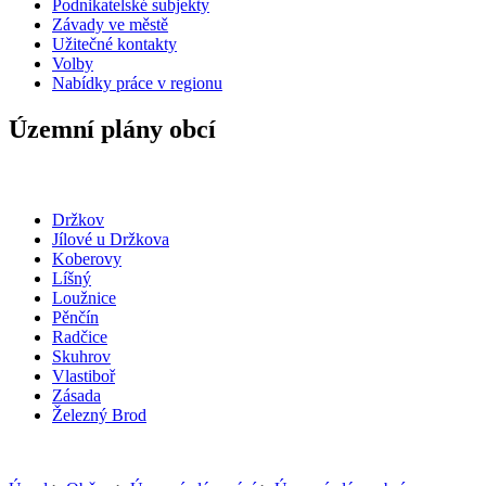
Podnikatelské subjekty
Závady ve městě
Užitečné kontakty
Volby
Nabídky práce v regionu
Územní plány obcí
Držkov
Jílové u Držkova
Koberovy
Líšný
Loužnice
Pěnčín
Radčice
Skuhrov
Vlastiboř
Zásada
Železný Brod