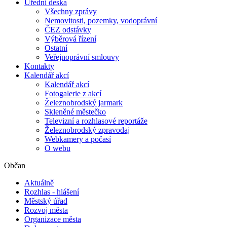
Úřední deska
Všechny zprávy
Nemovitosti, pozemky, vodoprávní
ČEZ odstávky
Výběrová řízení
Ostatní
Veřejnoprávní smlouvy
Kontakty
Kalendář akcí
Kalendář akcí
Fotogalerie z akcí
Železnobrodský jarmark
Skleněné městečko
Televizní a rozhlasové reportáže
Železnobrodský zpravodaj
Webkamery a počasí
O webu
Občan
Aktuálně
Rozhlas - hlášení
Městský úřad
Rozvoj města
Organizace města