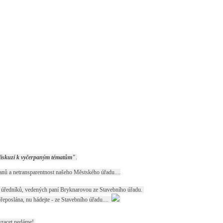
 diskuzí k vyčerpaným tématům"
.
čanů a netransparentnost našeho Městského úřadu....
h úředníků, vedených paní Bryknarovou ze Stavebního úřadu.
eposlána, nu hádejte - ze Stavebního úřadu....
zvracet nedáme!