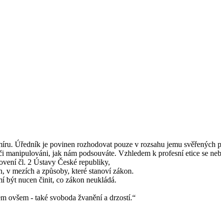
u míru. Úředník je povinen rozhodovat pouze v rozsahu jemu svěřený
i manipulováni, jak nám podsouváte. Vzhledem k profesní etice se ne
vení čl. 2 Ústavy České republiky,
h, v mezích a způsoby, které stanoví zákon.
 být nucen činit, co zákon neukládá.
m ovšem - také svoboda žvanění a drzostí.“