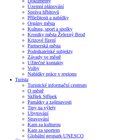
Dokumenty
Územní plánování
Správa hřbitovů
Příležitosti a nabídky
Orgány města
Kultura, sport a spolky
Kroniky města Železný Brod
Krizové řízení
Partnerská města
Podnikatelské subjekty
Závady ve městě
Užitečné kontakty
Volby
Nabídky práce v regionu
Turista
Turistické informační centrum
O městě
Skřítek Střípek
Památky a zajímavosti
Tipy na výlety
Ubytování
Stravování
Kam za kulturou
Kam za sportem
Globální geopark UNESCO