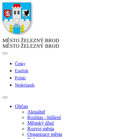
MĚSTO ŽELEZNÝ BROD
MĚSTO ŽELEZNÝ BROD
Česky
English
Polski
Nederlands
Občan
Aktuálně
Rozhlas - hlášení
Městský úřad
Rozvoj města
Organizace města