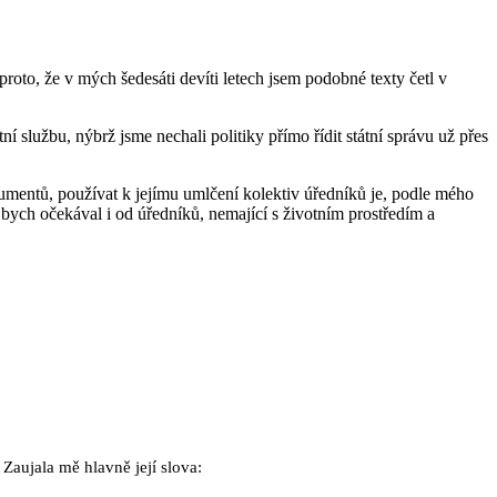
oto, že v mých šedesáti devíti letech jsem podobné texty četl v
ní službu, nýbrž jsme nechali politiky přímo řídit státní správu už přes
umentů, používat k jejímu umlčení kolektiv úředníků je, podle mého
bych očekával i od úředníků, nemající s životním prostředím a
 Zaujala mě hlavně její slova: