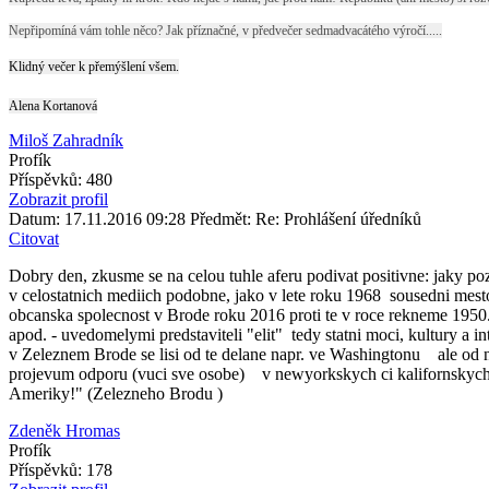
Nepřipomíná vám tohle něco? Jak příznačné, v předvečer sedmadvacátého výročí.....
Klidný večer k přemýšlení všem.
Alena Kortanová
Miloš Zahradník
Profík
Příspěvků: 480
Zobrazit profil
Datum: 17.11.2016 09:28
Předmět: Re: Prohlášení úředníků
Citovat
Dobry den, zkusme se na celou tuhle aferu podivat positivne: jaky 
v celostatnich mediich podobne, jako v lete roku 1968 sousedni mesto
obcanska spolecnost v Brode roku 2016 proti te v roce rekneme 1950.
apod. - uvedomelymi predstaviteli "elit" tedy statni moci, kultury a 
v Zeleznem Brode se lisi od te delane napr. ve Washingtonu ale od n
projevum odporu (vuci sve osobe) v newyorkskych ci kalifornskych u
Ameriky!" (Zelezneho Brodu )
Zdeněk Hromas
Profík
Příspěvků: 178