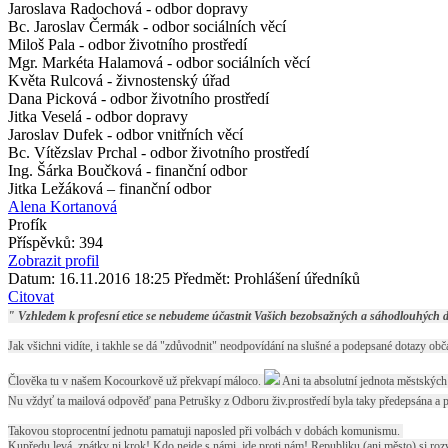
Jaroslava Radochová - odbor dopravy
Bc. Jaroslav Čermák - odbor sociálních věcí
Miloš Pala - odbor životního prostředí
Mgr. Markéta Halamová - odbor sociálních věcí
Květa Rulcová - živnostenský úřad
Dana Picková - odbor životního prostředí
Jitka Veselá - odbor dopravy
Jaroslav Dufek - odbor vnitřních věcí
Bc. Vítězslav Prchal - odbor životního prostředí
Ing. Šárka Boučková - finanční odbor
Jitka Ležáková – finanční odbor
Alena Kortanová
Profík
Příspěvků: 394
Zobrazit profil
Datum: 16.11.2016 18:25
Předmět: Prohlášení úředníků
Citovat
" Vzhledem k profesní etice se nebudeme účastnit Vašich bezobsažných a sáhodlouhých
Jak všichni vidíte, i takhle se dá "zdůvodnit" neodpovídání na slušné a podepsané dotazy ob
Člověka tu v našem Kocourkově už překvapí máloco.
Ani ta absolutní jednota městskýc
Nu vždyť ta mailová odpověď pana Petrušky z Odboru živ.prostředí byla taky předepsána a př
Takovou stoprocentní jednotu pamatuji naposled při volbách v dobách komunismu.
Kupředu levá, zpátky ni krok! Kdo nejde s námi, jde proti nám! Republiku (ani město) si ro