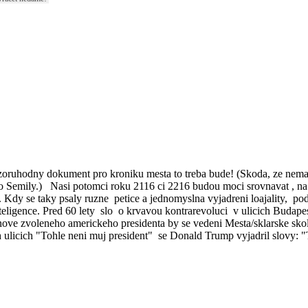
pozoruhodny dokument pro kroniku mesta to treba bude! (Skoda, ze nem
 Semily.) Nasi potomci roku 2116 ci 2216 budou moci srovnavat , na roz
 Kdy se taky psaly ruzne petice a jednomyslna vyjadreni loajality, po
inteligence. Pred 60 lety slo o krvavou kontrarevoluci v ulicich Budap
ove zvoleneho americkeho presidenta by se vedeni Mesta/sklarske skol
licich "Tohle neni muj president" se Donald Trump vyjadril slovy: "T