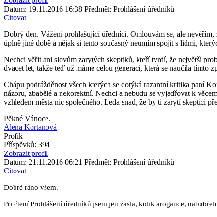
Zobrazit profil
Datum: 19.11.2016 16:38
Předmět: Prohlášení úředníků
Citovat
Dobrý den. Vážení prohlašující úředníci. Omlouvám se, ale nevěřím, 
úplně jiné době a nějak si tento současný neumím spojit s lidmi, který
Nechci věřit ani slovům zarytých skeptiků, kteří tvrdí, že největší pro
dvacet let, takže teď už máme celou generaci, která se naučila tímto z
Chápu podrážděnost všech kterých se dotýká razantní kritika paní Ko
názoru, zbabělé a nekorektní. Nechci a nebudu se vyjadřovat k věcem
vzhledem města nic společného. Leda snad, že by ti zarytí skeptici př
Pěkné Vánoce.
Alena Kortanová
Profík
Příspěvků: 394
Zobrazit profil
Datum: 21.11.2016 06:21
Předmět: Prohlášení úředníků
Citovat
Dobré ráno všem.
Při čtení Prohlášení úředníků jsem jen žasla, kolik arogance, nabubřel