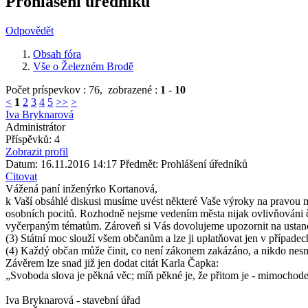
Prohlášení úředníků
Odpovědět
Obsah fóra
Vše o Železném Brodě
Počet príspevkov : 76,
zobrazené :
1
-
10
<
1
2
3
4
5
>>
>
Iva Bryknarová
Administrátor
Příspěvků: 4
Zobrazit profil
Datum: 16.11.2016 14:17
Předmět: Prohlášení úředníků
Citovat
Vážená paní inženýrko Kortanová,
k Vaší obsáhlé diskusi musíme uvést některé Vaše výroky na pravo
osobních pocitů. Rozhodně nejsme vedením města nijak ovlivňováni č
vyčerpaným tématům. Zároveň si Vás dovolujeme upozornit na ustano
(3) Státní moc slouží všem občanům a lze ji uplatňovat jen v případec
(4) Každý občan může činit, co není zákonem zakázáno, a nikdo nesmí
Závěrem lze snad již jen dodat citát Karla Čapka:
„Svoboda slova je pěkná věc; míň pěkné je, že přitom je - mimochode
Iva Bryknarová - stavební úřad