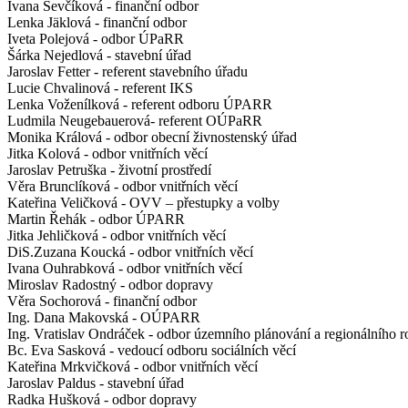
Ivana Ševčíková - finanční odbor
Lenka Jäklová - finanční odbor
Iveta Polejová - odbor ÚPaRR
Šárka Nejedlová - stavební úřad
Jaroslav Fetter - referent stavebního úřadu
Lucie Chvalinová - referent IKS
Lenka Voženílková - referent odboru ÚPARR
Ludmila Neugebauerová- referent OÚPaRR
Monika Králová - odbor obecní živnostenský úřad
Jitka Kolová - odbor vnitřních věcí
Jaroslav Petruška - životní prostředí
Věra Brunclíková - odbor vnitřních věcí
Kateřina Veličková - OVV – přestupky a volby
Martin Řehák - odbor ÚPARR
Jitka Jehličková - odbor vnitřních věcí
DiS.Zuzana Koucká - odbor vnitřních věcí
Ivana Ouhrabková - odbor vnitřních věcí
Miroslav Radostný - odbor dopravy
Věra Sochorová - finanční odbor
Ing. Dana Makovská - OÚPARR
Ing. Vratislav Ondráček - odbor územního plánování a regionálního r
Bc. Eva Sasková - vedoucí odboru sociálních věcí
Kateřina Mrkvičková - odbor vnitřních věcí
Jaroslav Paldus - stavební úřad
Radka Hušková - odbor dopravy