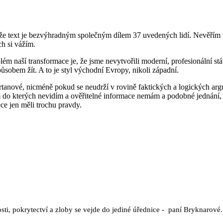
že text je bezvýhradným společným dílem 37 uvedených lidí. Nevěřím pr
ch si vážím.
blém naší transformace je, že jsme nevytvořili moderní, profesionální stát
působem žít. A to je styl východní Evropy, nikoli západní.
rtanové, nicméně pokud se neudrží v rovině faktických a logických arg
 do kterých nevidím a ověřitelné informace nemám a podobné jednání, 
ece jen měli trochu pravdy.
osti, pokrytectví a zloby se vejde do jediné úřednice - paní Bryknarové.