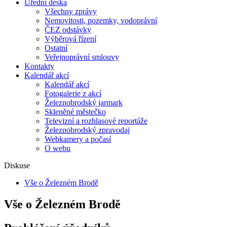
Úřední deska
Všechny zprávy
Nemovitosti, pozemky, vodoprávní
ČEZ odstávky
Výběrová řízení
Ostatní
Veřejnoprávní smlouvy
Kontakty
Kalendář akcí
Kalendář akcí
Fotogalerie z akcí
Železnobrodský jarmark
Skleněné městečko
Televizní a rozhlasové reportáže
Železnobrodský zpravodaj
Webkamery a počasí
O webu
Diskuse
Vše o Železném Brodě
Vše o Železném Brodě