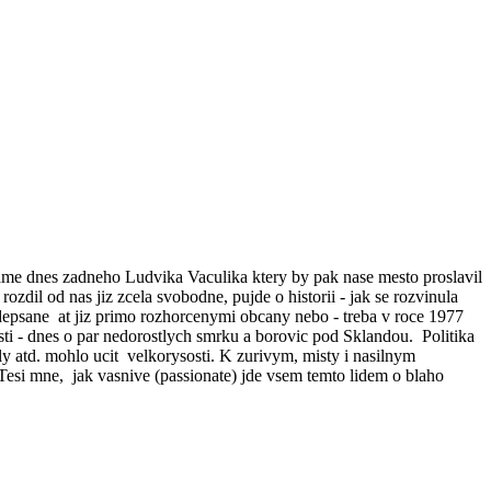
ame dnes zadneho Ludvika Vaculika ktery by pak nase mesto proslavil
dil od nas jiz zcela svobodne, pujde o historii - jak se rozvinula
depsane at jiz primo rozhorcenymi obcany nebo - treba v roce 1977
esti - dnes o par nedorostlych smrku a borovic pod Sklandou. Politika
y atd. mohlo ucit velkorysosti. K zurivym, misty i nasilnym
esi mne, jak vasnive (passionate) jde vsem temto lidem o blaho