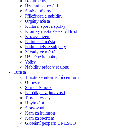
Dokumenty
Územní plánování
Správa hřbitovů
Příležitosti a nabídky
Orgány města
Kultura, sport a spolky
Kroniky města Železný Brod
Krizové řízení
Partnerská města
Podnikatelské subjekty
Závady ve městě
Užitečné kontakty
Volby
Nabídky práce v regionu
Turista
Turistické informační centrum
O městě
Skřítek Střípek
Památky a zajímavosti
Tipy na výlety
Ubytování
Stravování
Kam za kulturou
Kam za sportem
Globální geopark UNESCO