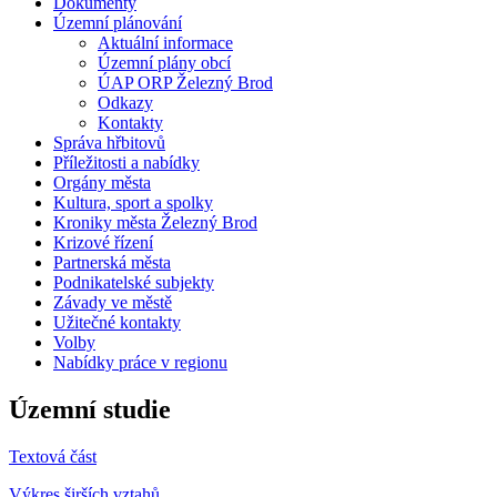
Dokumenty
Územní plánování
Aktuální informace
Územní plány obcí
ÚAP ORP Železný Brod
Odkazy
Kontakty
Správa hřbitovů
Příležitosti a nabídky
Orgány města
Kultura, sport a spolky
Kroniky města Železný Brod
Krizové řízení
Partnerská města
Podnikatelské subjekty
Závady ve městě
Užitečné kontakty
Volby
Nabídky práce v regionu
Územní studie
Textová část
Výkres širších vztahů