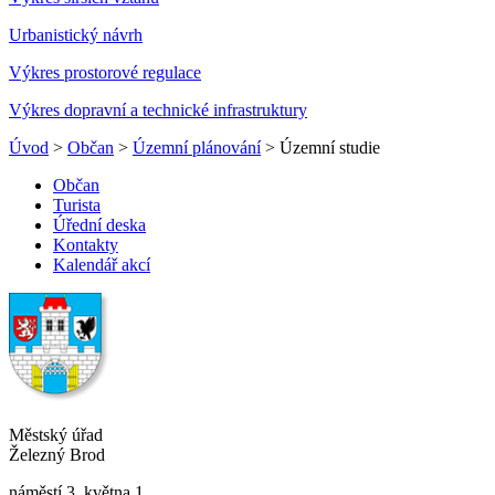
Urbanistický návrh
Výkres prostorové regulace
Výkres dopravní a technické infrastruktury
Úvod
>
Občan
>
Územní plánování
> Územní studie
Občan
Turista
Úřední deska
Kontakty
Kalendář akcí
Městský úřad
Železný Brod
náměstí 3. května 1