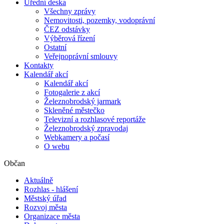
Úřední deska
Všechny zprávy
Nemovitosti, pozemky, vodoprávní
ČEZ odstávky
Výběrová řízení
Ostatní
Veřejnoprávní smlouvy
Kontakty
Kalendář akcí
Kalendář akcí
Fotogalerie z akcí
Železnobrodský jarmark
Skleněné městečko
Televizní a rozhlasové reportáže
Železnobrodský zpravodaj
Webkamery a počasí
O webu
Občan
Aktuálně
Rozhlas - hlášení
Městský úřad
Rozvoj města
Organizace města