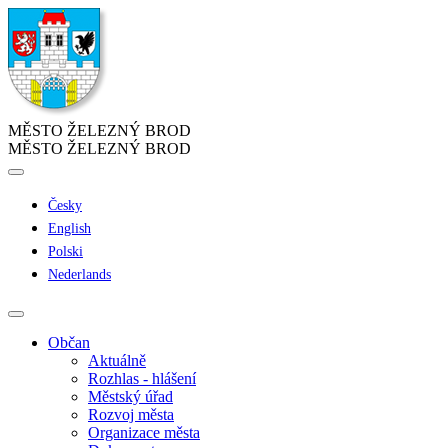
MĚSTO ŽELEZNÝ BROD
MĚSTO ŽELEZNÝ BROD
Česky
English
Polski
Nederlands
Občan
Aktuálně
Rozhlas - hlášení
Městský úřad
Rozvoj města
Organizace města