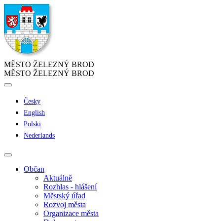
MĚSTO ŽELEZNÝ BROD
MĚSTO ŽELEZNÝ BROD
Česky
English
Polski
Nederlands
Občan
Aktuálně
Rozhlas - hlášení
Městský úřad
Rozvoj města
Organizace města