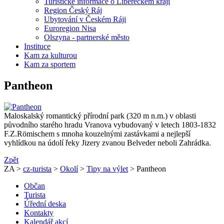
Turistické informace o Libereckém kraji
Region Český Ráj
Ubytování v Českém Ráji
Euroregion Nisa
Olszyna - partnerské město
Instituce
Kam za kulturou
Kam za sportem
Pantheon
Maloskalský romantický přírodní park (320 m n.m.) v oblasti
původního starého hradu Vranova vybudovaný v letech 1803-1832
F.Z.Römischem s mnoha kouzelnými zastávkami a nejlepší
vyhlídkou na údolí řeky Jizery zvanou Belveder neboli Zahrádka.
Zpět
ZA >
cz-turista
>
Okolí
>
Tipy na výlet
> Pantheon
Občan
Turista
Úřední deska
Kontakty
Kalendář akcí