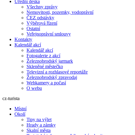
Úřední deska
Všechny zprávy
Nemovitosti, pozemky, vodoprávní
ČEZ odstávky
Výběrová řízení
Ostatní
Veřejnoprávní smlouvy
Kontakty
Kalendář akcí
Kalendář akcí
Fotogalerie z akcí
Železnobrodský jarmark
Skleněné městečko
Televizní a rozhlasové reportáže
Železnobrodský zpravodaj
Webkamery a počasí
O webu
cz-turista
Místní
Okolí
Tipy na výlet
Hrady a zámky
Skalní města