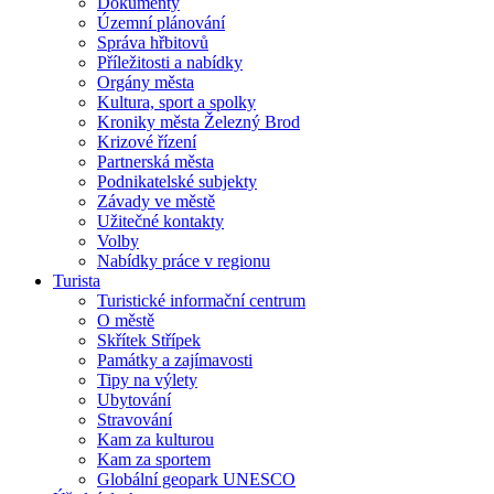
Dokumenty
Územní plánování
Správa hřbitovů
Příležitosti a nabídky
Orgány města
Kultura, sport a spolky
Kroniky města Železný Brod
Krizové řízení
Partnerská města
Podnikatelské subjekty
Závady ve městě
Užitečné kontakty
Volby
Nabídky práce v regionu
Turista
Turistické informační centrum
O městě
Skřítek Střípek
Památky a zajímavosti
Tipy na výlety
Ubytování
Stravování
Kam za kulturou
Kam za sportem
Globální geopark UNESCO