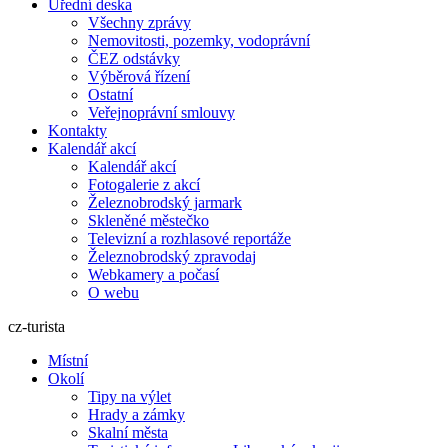
Úřední deska
Všechny zprávy
Nemovitosti, pozemky, vodoprávní
ČEZ odstávky
Výběrová řízení
Ostatní
Veřejnoprávní smlouvy
Kontakty
Kalendář akcí
Kalendář akcí
Fotogalerie z akcí
Železnobrodský jarmark
Skleněné městečko
Televizní a rozhlasové reportáže
Železnobrodský zpravodaj
Webkamery a počasí
O webu
cz-turista
Místní
Okolí
Tipy na výlet
Hrady a zámky
Skalní města