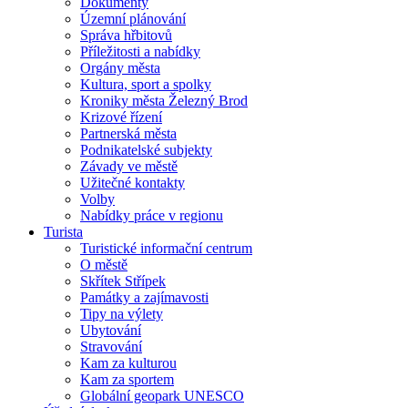
Dokumenty
Územní plánování
Správa hřbitovů
Příležitosti a nabídky
Orgány města
Kultura, sport a spolky
Kroniky města Železný Brod
Krizové řízení
Partnerská města
Podnikatelské subjekty
Závady ve městě
Užitečné kontakty
Volby
Nabídky práce v regionu
Turista
Turistické informační centrum
O městě
Skřítek Střípek
Památky a zajímavosti
Tipy na výlety
Ubytování
Stravování
Kam za kulturou
Kam za sportem
Globální geopark UNESCO