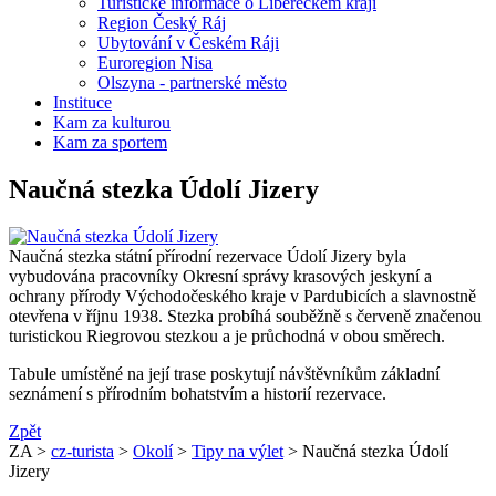
Turistické informace o Libereckém kraji
Region Český Ráj
Ubytování v Českém Ráji
Euroregion Nisa
Olszyna - partnerské město
Instituce
Kam za kulturou
Kam za sportem
Naučná stezka Údolí Jizery
Naučná stezka státní přírodní rezervace Údolí Jizery byla
vybudována pracovníky Okresní správy krasových jeskyní a
ochrany přírody Východočeského kraje v Pardubicích a slavnostně
otevřena v říjnu 1938. Stezka probíhá souběžně s červeně značenou
turistickou Riegrovou stezkou a je průchodná v obou směrech.
Tabule umístěné na její trase poskytují návštěvníkům základní
seznámení s přírodním bohatstvím a historií rezervace.
Zpět
ZA >
cz-turista
>
Okolí
>
Tipy na výlet
> Naučná stezka Údolí
Jizery