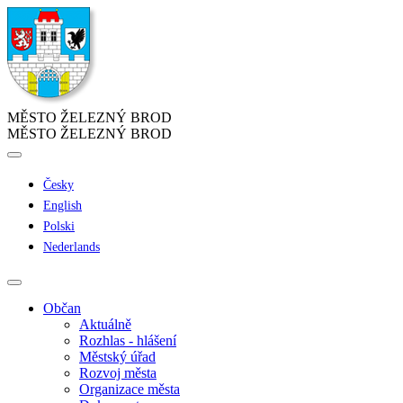
MĚSTO ŽELEZNÝ BROD
MĚSTO ŽELEZNÝ BROD
Česky
English
Polski
Nederlands
Občan
Aktuálně
Rozhlas - hlášení
Městský úřad
Rozvoj města
Organizace města