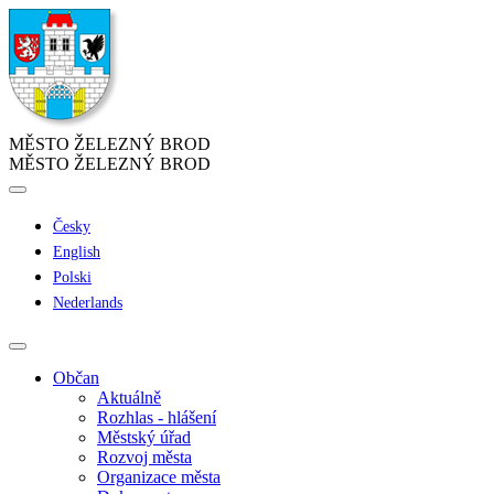
MĚSTO ŽELEZNÝ BROD
MĚSTO ŽELEZNÝ BROD
Česky
English
Polski
Nederlands
Občan
Aktuálně
Rozhlas - hlášení
Městský úřad
Rozvoj města
Organizace města