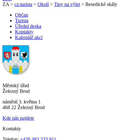
ZA >
cz-turista
>
Okolí
>
Tipy na výlet
> Besedické skály
Občan
Turista
Úřední deska
Kontakty
Kalendář akcí
Městský úřad
Železný Brod
náměstí 3. května 1
468 22 Železný Brod
Kde nás najdete
Kontakty
Telefon:
+420 483 333 911