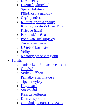
Dokumenty
Územní plánování
Správa hřbitovů
Příležitosti a nabídky
Orgány města
Kultura, sport a spolky
Kroniky města Železný Brod
Krizové řízení
Partnerská města
Podnikatelské subjekty
Závady ve městě
Užitečné kontakty
Volby
Nabídky práce v regionu
Turista
Turistické informační centrum
O městě
Skřítek Střípek
Památky a zajímavosti
Tipy na výlety
Ubytování
Stravování
Kam za kulturou
Kam za sportem
Globální geopark UNESCO