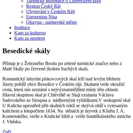
Turistické informace o Libereckém kraji
Region Český Ráj
Ubytování v Českém Ráji
Euroregion Nisa
Olszyna - partnerské město
Instituce
Kam za kulturou
Kam za sportem
Besedické skály
Přístup je z Železného Brodu po zelené turistické značce nebo z
Malé Skály po červené (kolem Suchých skal).
Romantický labyrint pískovcových skal leží nad levým břehem
Jizery poblíž obce Besedice v Českém ráji. Skalami vede okružní
cesta, která nás seznámí s nejvýznamnějšími místy této oblasti.
Hlavní skupinou skal je Chléviště se Slují exulanta Václava
Sadovského ze Sloupna a nádhernými vyhlídkami.V seskupení skal
U Kalicha uprostřed pěti skalních roklí se skrývá oltář s vytesaným
kalichem a letopočtem 1634. Na stěnách je úryvek z Kšaftu J. A.
Komenského, verše o Kralické bibli a verše františkánského mnicha
J. Vitáska.
Zpět