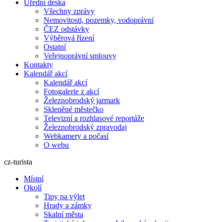
Úřední deska
Všechny zprávy
Nemovitosti, pozemky, vodoprávní
ČEZ odstávky
Výběrová řízení
Ostatní
Veřejnoprávní smlouvy
Kontakty
Kalendář akcí
Kalendář akcí
Fotogalerie z akcí
Železnobrodský jarmark
Skleněné městečko
Televizní a rozhlasové reportáže
Železnobrodský zpravodaj
Webkamery a počasí
O webu
cz-turista
Místní
Okolí
Tipy na výlet
Hrady a zámky
Skalní města