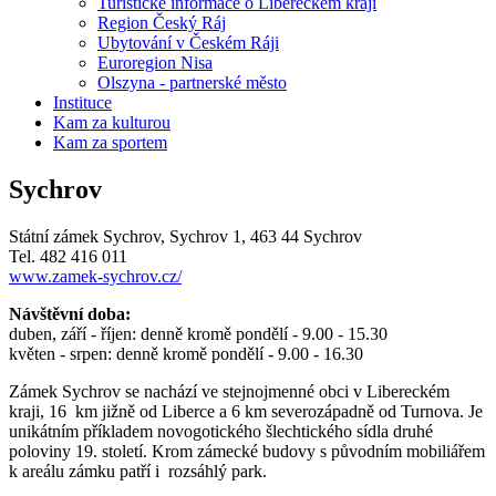
Turistické informace o Libereckém kraji
Region Český Ráj
Ubytování v Českém Ráji
Euroregion Nisa
Olszyna - partnerské město
Instituce
Kam za kulturou
Kam za sportem
Sychrov
Státní zámek Sychrov, Sychrov 1, 463 44 Sychrov
Tel. 482 416 011
www.zamek-sychrov.cz/
Návštěvní doba:
duben, září - říjen: denně kromě pondělí - 9.00 - 15.30
květen - srpen: denně kromě pondělí - 9.00 - 16.30
Zámek Sychrov se nachází ve stejnojmenné obci v Libereckém
kraji, 16 km jižně od Liberce a 6 km severozápadně od Turnova. Je
unikátním příkladem novogotického šlechtického sídla druhé
poloviny 19. století. Krom zámecké budovy s původním mobiliářem
k areálu zámku patří i rozsáhlý park.