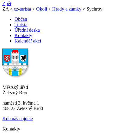
Zpět
ZA >
cz-turista
>
Okolí
>
Hrady a zámky
> Sychrov
Občan
Turista
Úřední deska
Kontakty
Kalendář akcí
Městský úřad
Železný Brod
náměstí 3. května 1
468 22 Železný Brod
Kde nás najdete
Kontakty