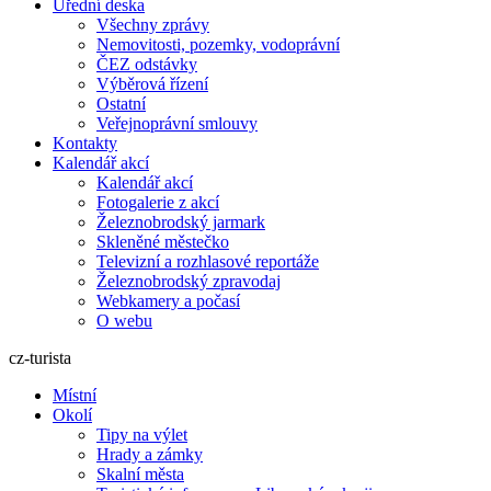
Úřední deska
Všechny zprávy
Nemovitosti, pozemky, vodoprávní
ČEZ odstávky
Výběrová řízení
Ostatní
Veřejnoprávní smlouvy
Kontakty
Kalendář akcí
Kalendář akcí
Fotogalerie z akcí
Železnobrodský jarmark
Skleněné městečko
Televizní a rozhlasové reportáže
Železnobrodský zpravodaj
Webkamery a počasí
O webu
cz-turista
Místní
Okolí
Tipy na výlet
Hrady a zámky
Skalní města