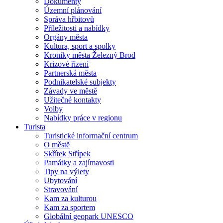
Dokumenty
Územní plánování
Správa hřbitovů
Příležitosti a nabídky
Orgány města
Kultura, sport a spolky
Kroniky města Železný Brod
Krizové řízení
Partnerská města
Podnikatelské subjekty
Závady ve městě
Užitečné kontakty
Volby
Nabídky práce v regionu
Turista
Turistické informační centrum
O městě
Skřítek Střípek
Památky a zajímavosti
Tipy na výlety
Ubytování
Stravování
Kam za kulturou
Kam za sportem
Globální geopark UNESCO