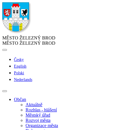
MĚSTO ŽELEZNÝ BROD
MĚSTO ŽELEZNÝ BROD
Česky
English
Polski
Nederlands
Občan
Aktuálně
Rozhlas - hlášení
Městský úřad
Rozvoj města
Organizace města